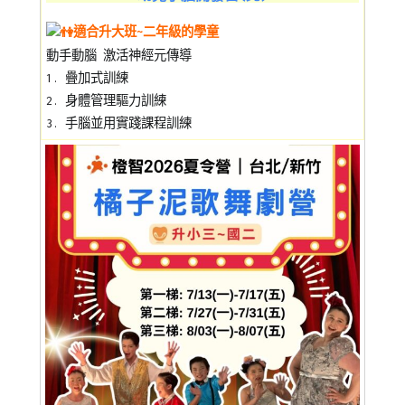
適合升大班~二年級的學童
動手動腦 激活神經元傳導
1. 疊加式訓練
2. 身體管理驅力訓練
3. 手腦並用實踐課程訓練