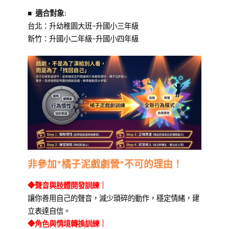
營
竹
■ 適合對象:
中
台北：升幼稚園大班~升國小三年級
心
,
新竹：升國小二年級~升國小四年級
橘
子
泥
戲
劇
非參加"橘子泥戲劇營"不可的理由！
◆聲音與肢體開發訓練
｜
讓你善用自己的聲音，減少瑣碎的動作，穩定情緒，建
立表達自信。
◆角色與情境轉換訓練
｜