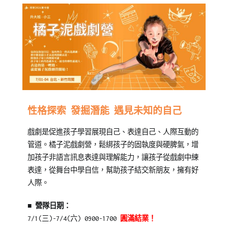
Posted
Posted
Tagged
性格探索 發掘潛能 遇見未知的自己
on
in
兒
戲劇是促進孩子學習展現自己、表達自己、人際互動的
2026-
兒
童
,
管道。橘子泥戲劇營，鬆綁孩子的固執度與硬脾氣，增
06-
童
台
加孩子非語言訊息表達與理解能力，讓孩子從戲劇中練
10
學
北
表達，從舞台中學自信，幫助孩子結交新朋友，擁有好
習
中
,
人際。
橙
心
,
智
幼
■ 營隊日期：
夏
兒
,
7/1(三)-7/4(六) 0900-1700
圓滿結業！
令
新