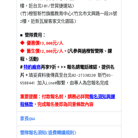
樓，近台北101/世貿捷運站)
(竹)橙智新竹旗艦教育中心(竹北市文興路一段26號
2樓，近新瓦屋客家文化園區)
■
營隊費用：
◆
優惠價13,800元/人
◆
。
(凡參與過橙智營隊、課
舊生價12,800
元
/
人
程、活動)
#
特約廠商
再享9折。>> 報名請電話確認，提供名
片。
填妥資料後傳真至台北02-27330220 新竹03-
6588441 加入Line@聯繫，由專人為您報名完成
重要提醒：付款報名前，請務必詳閱
報名須知與課
程條款
，完成報名後即為同意條款內容
家長Q&A
營隊報名須知(退費轉讓規則)