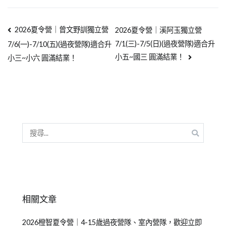
2026夏令營｜曾文野訓獨立營
2026夏令營｜溪阿玉獨立營
7/1(三)-7/5(日)(過夜營隊)適合升
7/6(一)-7/10(五)(過夜營隊)適合升
小五~國三 圓滿結業！
小三~小六 圓滿結業！
相關文章
2026橙智夏令營｜4-15歲過夜營隊、室內營隊，歡迎立即