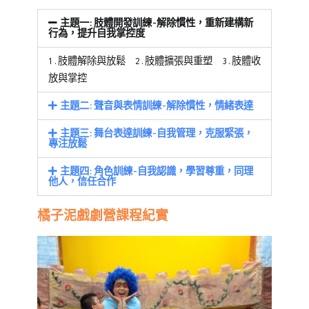
主題一:肢體開發訓練-解除慣性，重新建構新
行為，提升自我掌控度
1.肢體解除與放鬆 2.肢體擴張與重塑 3.肢體收
放與掌控
主題二:聲音與表情訓練-解除慣性，情緒表達
主題三:舞台表達訓練-自我管理，克服緊張，
專注放鬆
主題四:角色訓練-自我認識，學習尊重，同理
他人，信任合作
橘子泥戲劇營課程紀實