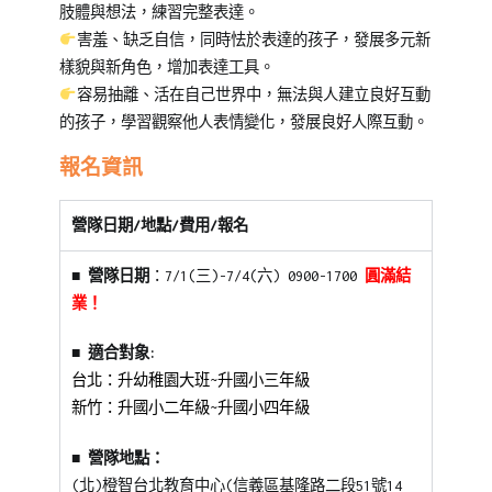
肢體與想法，練習完整表達。
害羞、缺乏自信，同時怯於表達的孩子，發展多元新
樣貌與新角色，增加表達工具。
容易抽離、活在自己世界中，無法與人建立良好互動
的孩子，學習觀察他人表情變化，發展良好人際互動。
報名資訊
營隊日期/地點/費用/報名
■ 營隊日期
：7/1(三)-7/4(六) 0900-1700
圓滿結
業！
■ 適合對象:
台北：升幼稚園大班~升國小三年級
新竹：升國小二年級~升國小四年級
■ 營隊地點：
(北)橙智台北教育中心(信義區基隆路二段51號14