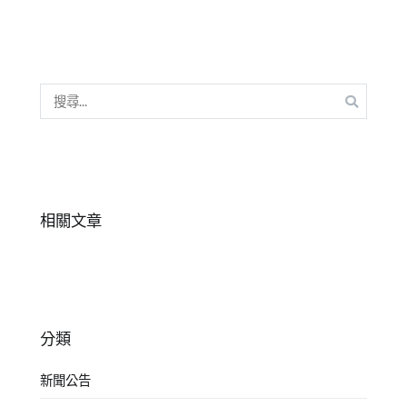
故
中
事
心
,
夏
令
搜
營
,
尋
新
關
竹
鍵
中
字:
心
,
相關文章
演
講
,
自
信
心
,
表
分類
達
,
新聞公告
說
故