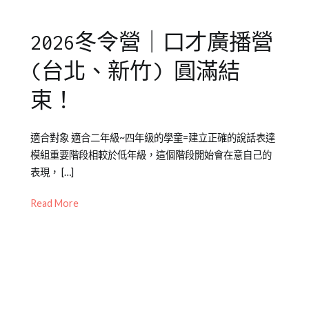
營
北
中
2026冬令營｜口才廣播營
心
,
夏
(台北、新竹) 圓滿結
令
營
,
束！
新
竹
Posted
Posted
Tagged
適合對象 適合二年級~四年級的學童=建立正確的說話表達
中
on
in
上
模組重要階段相較於低年級，這個階段開始會在意自己的
心
,
2026-
兒
台
,
表現， […]
演
02-
童
口
講
,
24
學
才
,
Read More
自
習
口
,
信
橙
語
心
,
智
表
表
夏
達
,
達
,
令
台
說
營
北