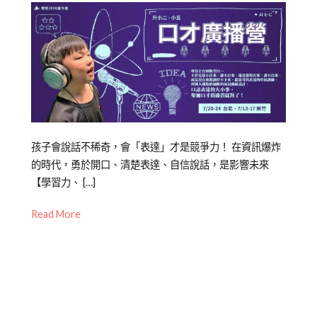
Posted
Posted
Tagged
孩子會說話不稀奇，會「表達」才是競爭力！ 在資訊爆炸
on
in
上
的時代，勇於開口、清楚表達、自信說話，是影響未來
2026-
兒
台
【學習力、 […]
,
06-
童
口
Read More
10
學
才
,
習
口
,
橙
語
智
表
夏
達
,
令
台