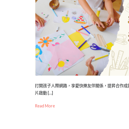
Posted
Posted
Tagged
打開孩子人際網路，享愛快樂友伴關係，提昇合作成
on
in
創
片啟動 […]
2023-
公
造
Read More
10-
開
力
,
13
活
幼
動
兒
,
,
Mini
想