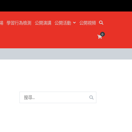
場
學習行為檢測
公開演講
公開活動
公開視頻
0
搜
尋
關
鍵
字: