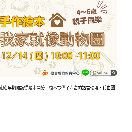
就感 早期閱讀從繪本開始，繪本提供了豐富的語言環境，藉由圖