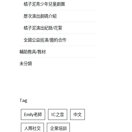
橘子泥青少年兒童劇團
歷次演出劇碼介紹
橘子泥演出紀錄/花絮
全國公益巡演/邀約合作
輔助教具/教材
未分類
Tag
Emily老師
IC之音
中文
人際社交
企業培訓