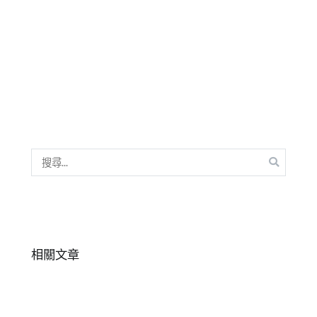
少
劇
年
表
兒
達
,
童
橘
劇
子
團
泥
劇
團
,
歌
搜
舞
尋
劇
,
關
青
鍵
少
字:
年
相關文章