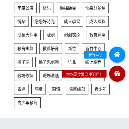
年度公演
幼兒
廣播節目
快樂芬多精
情緒
戀戀好時光
成人學習
成人課程
成長大件事
戲劇
戲劇表達
教育劇場
教育訓練
教養培育
新竹
新竹中心
橘子泥
橘子泥劇團
竹北
線上課程
職場修煉
職場溝通
職場進修
自信
表達
詞彙
閱讀
集團總部
青少年
青少年教育