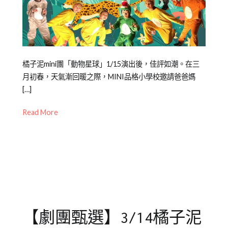
認
識
橘
子
泥
Posted
Posted
Tagged
橘子泥mini團「動物星球」1/15演出後，佳評如潮。在三
on
in
劇
月初春，天氣漸回暖之際，MINI品格小學校邀請爸爸媽
2022-
橘
團
[…]
,
03-
子
劇
Read More
03
泥
團
青
甄
少
選
,
年
動
兒
物
童
星
劇
球
,
團
橘
【劇團甄選】3/14橘子泥
子