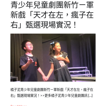
泥
,
青少年兒童劇團新竹ㄧ軍
橘
子
新戲「天才在左，瘋子在
泥
右」甄選現場實況！
劇
團
,
認
識
橘
子
泥
Posted
Posted
Tagged
橘子泥青少年兒童劇團新竹ㄧ軍新戲「天才在左，瘋子在
on
in
劇
右」甄選現場實況！>>更多橘子泥青少年兒童劇團訊 […]
2021-
橘
團