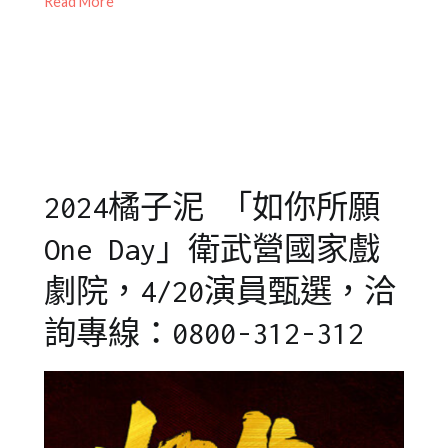
Read More
02-
子
甄
28
泥
選
,
青
橘
少
子
年
泥
兒
劇
童
團
劇
2024橘子泥 「如你所願
團
One Day」衛武營國家戲
劇院，4/20演員甄選，洽
詢專線：0800-312-312