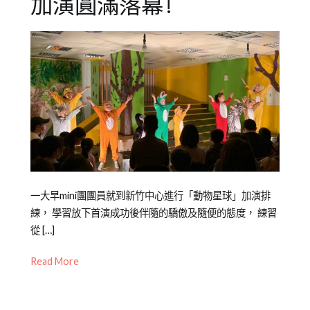
加演圓滿落幕!
Posted
Posted
Tagged
一大早mini團團員就到新竹中心進行「動物星球」加演排
on
in
劇
練， 學習放下首演成功後伴隨的驕傲及隨便的態度， 練習
2022-
橘
團
從 […]
,
03-
子
劇
Read More
21
泥
團
演
甄
出
選
,