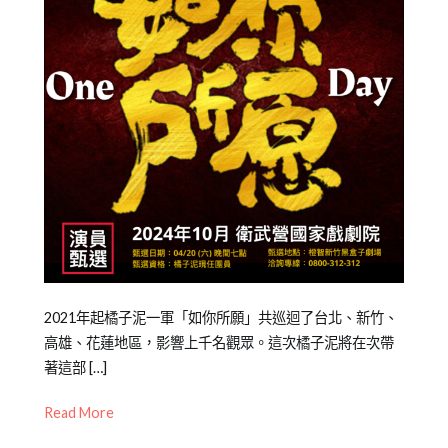
Posted
Posted
Tagged
2021年起橘子泥一軍「如你所願」共巡迴了台北、新竹、
on
in
劇
高雄、花蓮地區，影響上千名觀眾。這次橘子泥將在次帶
2021-
橘
團
著這部 […]
02-
子
甄
Read More
25
泥
選
,
青
戲