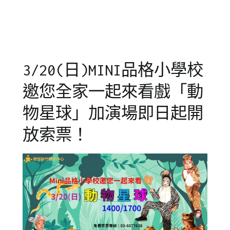
紀
動
錄/
物
花
星
絮
球
,
品
3/20(日)MINI品格小學校
格
教
邀您全家一起來看戲「動
育
,
戲
物星球」加演場即日起開
劇
,
放索票！
橘
子
泥
,
橘
子
泥
劇
團
,