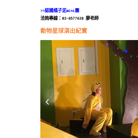
橘
子
>>認識橘子泥mini團
泥
洽詢專線：03-6577638 廖老師
劇
動物星球演出紀實
團
,
認
識
橘
子
泥