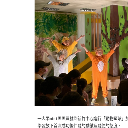
Posted
Posted
Tagged
一大早mini團團員就到新竹中心進行「動物星球」
on
in
劇
學習放下首演成功後伴隨的驕傲及隨便的態度，