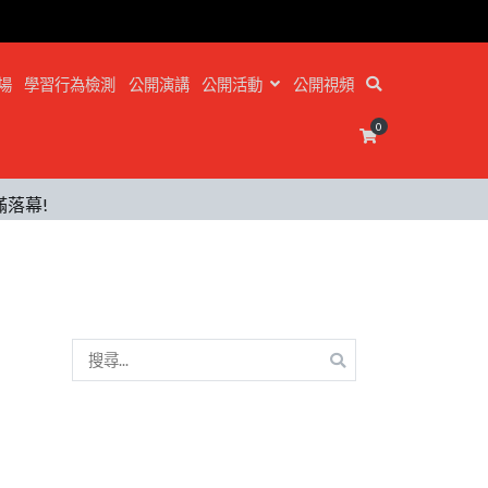
場
學習行為檢測
公開演講
公開活動
公開視頻
0
滿落幕!