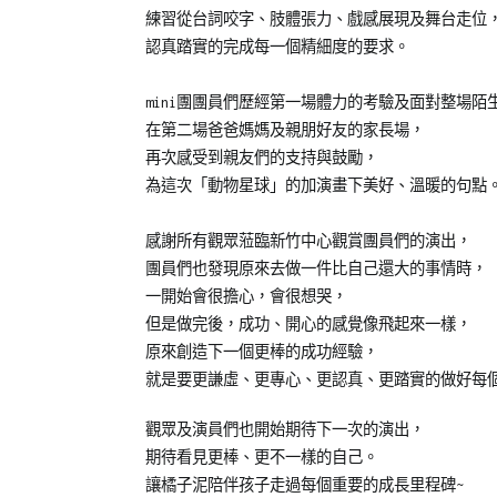
2022-
橘
團
,
練習從台詞咬字、肢體張力、戲感展現及舞台走位
03-
子
劇
認真踏實的完成每一個精細度的要求。
21
泥
團
演
甄
mini團團員們歷經第一場體力的考驗及面對整場陌
出
選
,
在第二場爸爸媽媽及親朋好友的家長場，
紀
動
再次感受到親友們的支持與鼓勵，
錄/
物
為這次「動物星球」的加演畫下美好、溫暖的句點
花
星
絮
球
,
感謝所有觀眾蒞臨新竹中心觀賞團員們的演出，
品
團員們也發現原來去做一件比自己還大的事情時，
格
一開始會很擔心，會很想哭，
教
但是做完後，成功、開心的感覺像飛起來一樣，
育
,
原來創造下一個更棒的成功經驗，
戲
就是要更謙虛、更專心、更認真、更踏實的做好每
劇
,
橘
觀眾及演員們也開始期待下一次的演出，
子
期待看見更棒、更不一樣的自己。
泥
,
讓橘子泥陪伴孩子走過每個重要的成長里程碑~