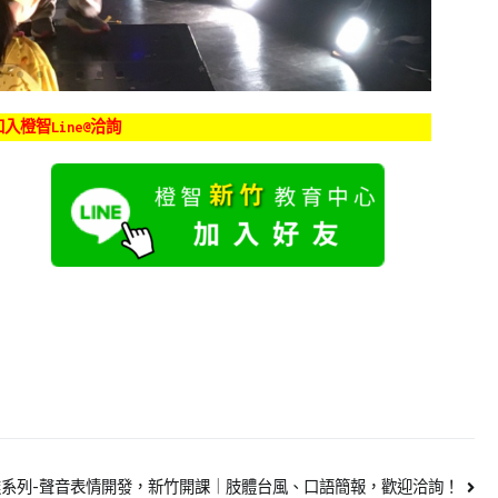
入橙智Line@洽詢
達系列-聲音表情開發，新竹開課｜肢體台風、口語簡報，歡迎洽詢！