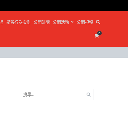
場
學習行為檢測
公開演講
公開活動
公開視頻
0
搜
尋
關
鍵
字: