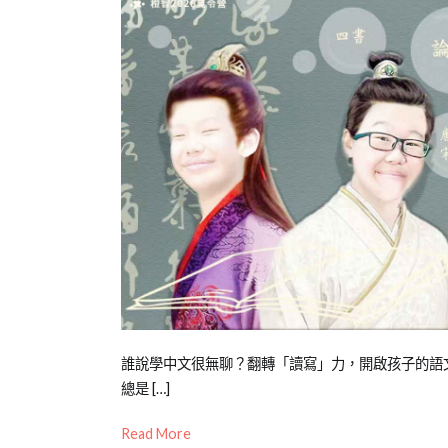
Posted
Posted
Tagged
誰說學中文很無聊？翻轉「讀寫」力，開啟孩子的語文
on
in
兒
總是 […]
2026-
橙
童
Read More
06-
智
中