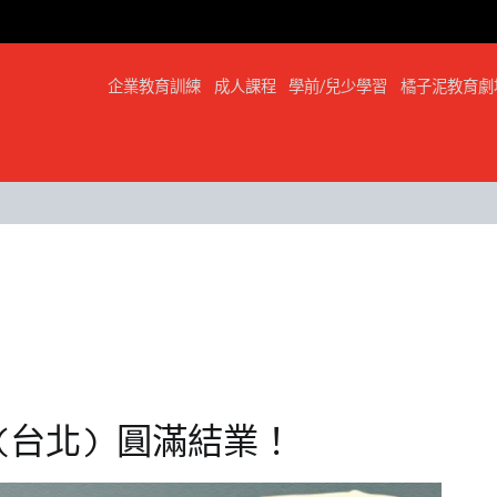
企業教育訓練
成人課程
學前/兒少學習
橘子泥教育劇
(台北) 圓滿結業！