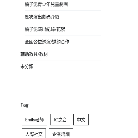
橘子泥青少年兒童劇團
歷次演出劇碼介紹
橘子泥演出紀錄/花絮
全國公益巡演/邀約合作
輔助教具/教材
未分類
Tag
Emily老師
IC之音
中文
人際社交
企業培訓