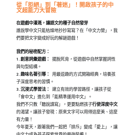
從「拒絕」到「著迷」！開啟孩子的中
文超能力大冒險
在遊戲中灌溉，讓語文的種子自然發芽
誰說學中文只能枯燥地抄抄寫寫？在「中文力營」，我
們要把文字變成好玩的解謎遊戲！
我們的秘密配方：
1.創意詞彙遊戲：
擺脫死背，從遊戲中自然掌握詞性
與句型結構。
2.趣味名著引導：
用最逗趣的方式開箱經典，培養孩
子深度思考的習慣。
3.沉浸式學習法：
建立有效的學習路徑，讓孩子從
「會中文」進化到「能精準運用中文」。
我們不只教「聽說讀寫」，更要點燃孩子
行使深度中文
的渴望。讓孩子發現：原來文字可以用得這麼美、這麼
有力量！
今年夏天，跟著我們一起把「排斥」變成「愛上」，讓
中文力成為孩子探索世界的最強裝備！