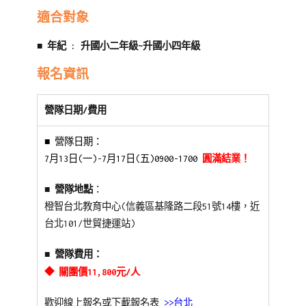
適合對象
■ 年紀 : 升國小二年級~升國小四年級
報名資訊
營隊日期/費用
■ 營隊日期：
7月13日(一)-7月17日(五)0900-1700
圓滿結業！
■ 營隊地點
：
橙智台北教育中心(信義區基隆路二段51號14樓，近
台北101/世貿捷運站)
■ 營隊費用：
◆
關團價11,800元/人
歡迎線上報名或下載報名表
>>台北