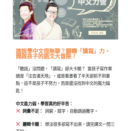
Posted
Posted
Tagged
誰說學中文很無聊？翻轉「讀寫」力，
開啟孩子的語文大冒險！
on
in
兒
2026-
橙
童
「聽說」沒問題，「讀寫」卻大卡關？ 當孩子寫作業
06-
智
中
總是「注音滿天飛」，或是看書看了半天卻抓不到重
10
夏
文
,
點，這不是孩子不努力，而是還沒找到中文的魔力鑰
令
兒
匙！
營
童
寫
中文能力弱，學習真的好辛苦：
作
,
詞彙不足：
詞窮、錯字、自動跳過難字。
國
小
邏輯卡關：
想法很多卻寫不出來，讀完課文一問三
營