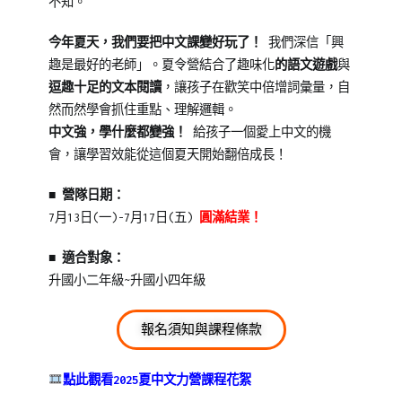
不知。
隊
,
夏
今年夏天，我們要把中文課變好玩了！
我們深信「興
令
趣是最好的老師」。夏令營結合了趣味化
的語文遊戲
與
營
逗趣十足的文本閱讀
，讓孩子在歡笑中倍增詞彙量，自
然而然學會抓住重點、理解邏輯。
中文強，學什麼都變強！
給孩子一個愛上中文的機
會，讓學習效能從這個夏天開始翻倍成長！
■ 營隊日期：
7月13日(一)-7月17日(五)
圓滿結業！
■ 適合對象：
升國小二年級~升國小四年級
報名須知與課程條款
點此觀看2025夏中文力營課程花絮