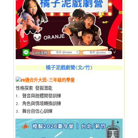
橘子泥戲劇營(北/竹)
適合升大班~三年級的學童
性格探索 發掘潛能
1. 聲音與肢體開發訓練
2. 角色與情境轉換訓練
3. 舞台自信心訓練