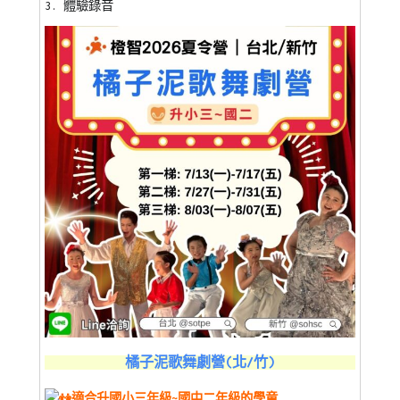
3. 體驗錄音
橘子泥歌舞劇營(北/竹)
適合升國小三年級~國中二年級的學童