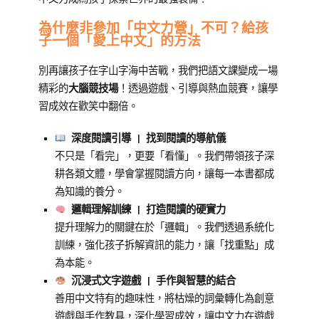
為什麼非參加「中文力營」不可？給孩
子一個「愛上中文」的方法
別再讓孩子在字山字海中苦戰，我們把語文課變成一場
精彩的
大腦競技場
！透過遊戲、引導與熱血競賽，讓學
習成效在歡笑中翻倍。
深度閱讀引導 | 找到閱讀的導航儀
不只是「看完」，更要「看懂」。我們帶領孩子深
耕各類文體，學會掌握閱讀方向，讓每一本書都成
為知識的養分。
邏輯理解訓練 | 打造閱讀的硬實力
提升理解力的關鍵在於「邏輯」。我們透過系統化
訓練，強化孩子拆解資訊的能力，讓「找重點」成
為本能。
沉浸式文字遊戲 | 手作與智慧的結合
善用中文特有的趣味性，將枯燥的詞彙轉化為創意
遊戲與手作教具，深化學習成效，讓中文力在遊戲