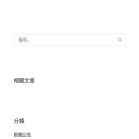
習
心
,
格
式
塔
,
邏
搜
輯
尋
思
關
考
鍵
字:
相關文章
分類
新聞公告