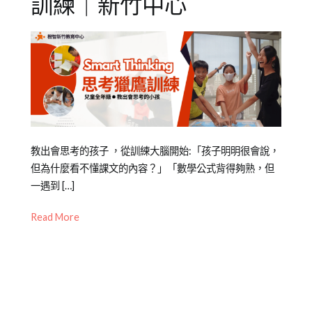
訓練｜新竹中心
Posted
Posted
Tagged
教出會思考的孩子 ，從訓練大腦開始:「孩子明明很會說，
on
in
兒
但為什麼看不懂課文的內容？」「數學公式背得夠熟，但
2021-
青
童
一遇到 […]
,
08-
少
大
Read More
28
年
腦
成
訓
長
練
,
,
兒
新
童
竹
學
中