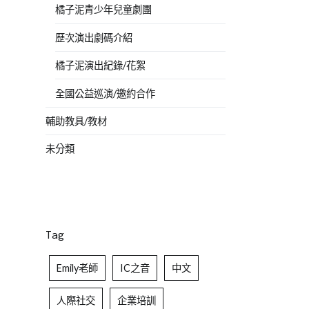
橘子泥青少年兒童劇團
歷次演出劇碼介紹
橘子泥演出紀錄/花絮
全國公益巡演/邀約合作
輔助教具/教材
未分類
Tag
Emily老師
IC之音
中文
人際社交
企業培訓