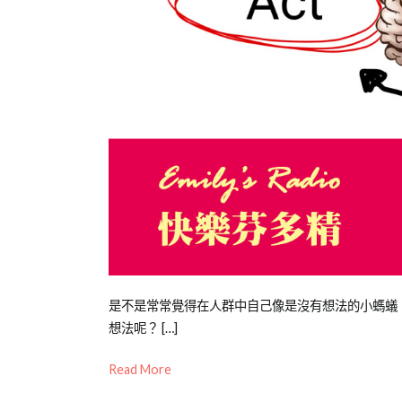
Posted
Posted
Tagged
是不是常常覺得在人群中自己像是沒有想法的小螞蟻
on
in
青
想法呢？ […]
2021-
專
少
Read More
10-
欄
年
,
01
【青
思