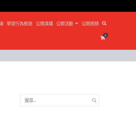
場
學習行為檢測
公開演講
公開活動
公開視頻
0
搜
尋
關
鍵
字: