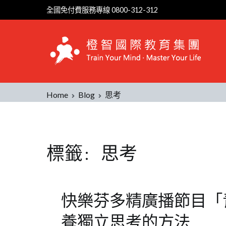
Skip
全國免付費服務專線 0800-312-312
to
content
Home
Blog
思考
標籤:
思考
快樂芬多精廣播節目「
養獨立思考的方法