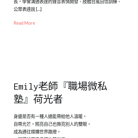
長，學會溝通表達的聲音表情開發、肢體台風自信訓練、
2022-
成
人
公眾表達說 […]
05-
人
課
01
課
程
,
Read More
程
成
人
講
座
,
溝
通
,
職
Emily老師『職場微私
場
,
肢
塾』荷光者
體
表
Posted
Posted
Tagged
達
身邊是否有一種人總能帶給他人溫暖，
on
in
Emily
,
自帶光芒，照亮自己也擦亮別人的雙眼，
2021-
Emily
私
成為通往燦爛世界路燈，
07-
老
塾
,