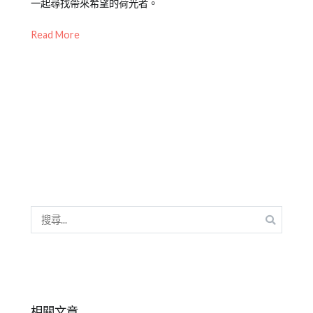
一起尋找帶來希望的荷光者。
03
師
職
專
場
Read More
欄
【職
場
微
私
塾】
搜
尋
關
鍵
字:
相關文章