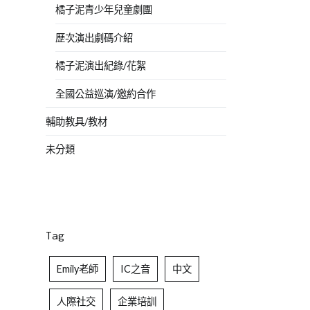
橘子泥青少年兒童劇團
歷次演出劇碼介紹
橘子泥演出紀錄/花絮
全國公益巡演/邀約合作
輔助教具/教材
未分類
Tag
Emily老師
IC之音
中文
人際社交
企業培訓