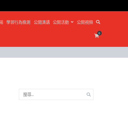
場
學習行為檢測
公開演講
公開活動
公開視頻
0
搜
尋
關
鍵
字: