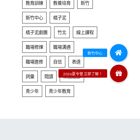
教育訓練
教養培育
新竹
新竹中心
橘子泥
橘子泥劇團
竹北
線上課程
職場修煉
職場溝通
職場進修
自信
表達
詞彙
閱讀
集團總部
青少年
青少年教育