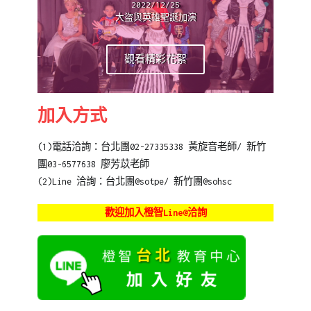
2022/12/25
大盜與英雄聖誕加演
觀看精彩花絮
加入方式
(1)電話洽詢：台北團02-27335338 黃旋音老師/ 新竹
團03-6577638 廖芳苡老師
(2)Line 洽詢：台北團@sotpe/ 新竹團@sohsc
歡迎加入橙智Line@洽詢