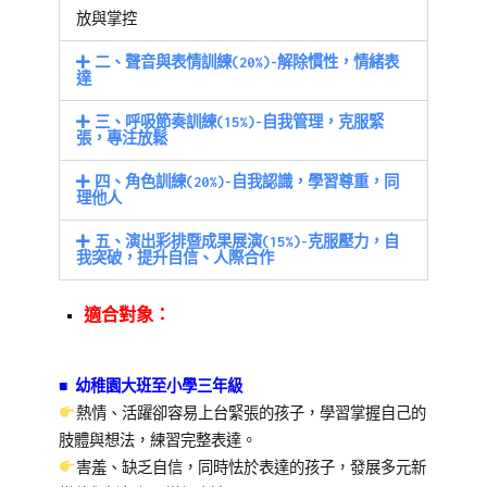
放與掌控
二、聲音與表情訓練(20%)-解除慣性，情緒表
達
三、呼吸節奏訓練(15%)-自我管理，克服緊
張，專注放鬆
四、角色訓練(20%)-自我認識，學習尊重，同
理他人
五、演出彩排暨成果展演(15%)-克服壓力，自
我突破，提升自信、人際合作
適合對象：
■ 幼稚園大班至小學三年級
熱情、活躍卻容易上台緊張的孩子，學習掌握自己的
肢體與想法，練習完整表達。
害羞、缺乏自信，同時怯於表達的孩子，發展多元新