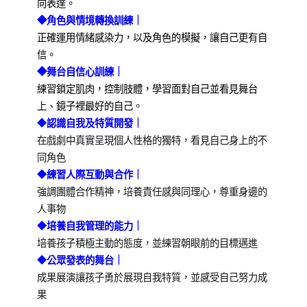
向表達。
兒
兒
,
◆角色與情境轉換訓練
｜
童
戲
正確運用情緒感染力，以及角色的模擬，讓自己更有自
劇
劇
,
信。
團
演
◆舞台自信心訓練
｜
出
練習鎖定肌肉，控制肢體，學習面對自己並看見舞台
成
上、鏡子裡最好的自己。
果
,
◆
認識自我及特質開發｜
自
在戲劇中真實呈現個人性格的獨特，看見自己身上的不
信
同角色
心
,
◆
練習人際互動與合作｜
自
強調團體合作精神，培養責任感與同理心，尊重身邊的
信
人事物
表
◆
培養自我管理的能力｜
達
,
培養孩子積極主動的態度，並練習朝眼前的目標邁進
舞
◆
公眾發表的舞台｜
台
成果展演讓孩子勇於展現自我特質，並感受自己努力成
表
果