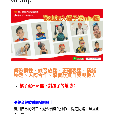
Posted
Posted
Tagged
解除慣性、練習放鬆、正確表達、情緒
穩定、人際合作、學習欣賞自我與他人
on
in
人
2023-
橘
際
橘子泥mini團，對孩子的幫助：
10-
子
合
17
泥
作
,
青
兒
◆聲音與肢體開發訓練
｜
少
童
,
善用自己的聲音，減少瑣碎的動作，穩定情緒，建立正
年
幼