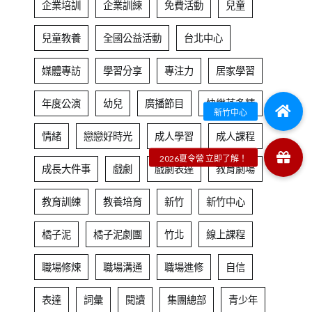
企業培訓
企業訓練
免費活動
兒童
兒童教養
全國公益活動
台北中心
媒體專訪
學習分享
專注力
居家學習
年度公演
幼兒
廣播節目
快樂芬多精
情緒
戀戀好時光
成人學習
成人課程
成長大件事
戲劇
戲劇表達
教育劇場
教育訓練
教養培育
新竹
新竹中心
橘子泥
橘子泥劇團
竹北
線上課程
職場修煉
職場溝通
職場進修
自信
表達
詞彙
閱讀
集團總部
青少年