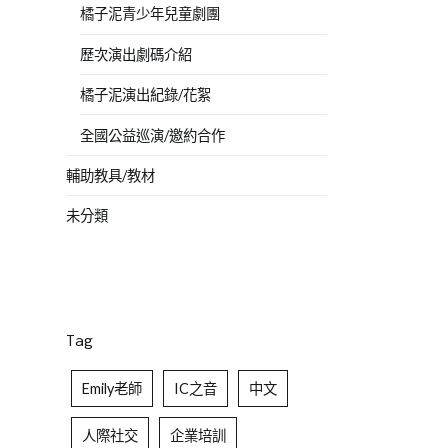
橘子泥青少年兒童劇團
歷次演出劇碼介紹
橘子泥演出紀錄/花絮
全國公益巡演/邀約合作
輔助教具/教材
未分類
Tag
Emily老師
IC之音
中文
人際社交
企業培訓