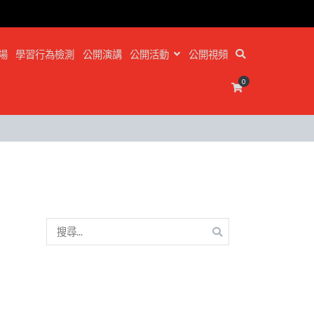
場
學習行為檢測
公開演講
公開活動
公開視頻
0
搜
尋
關
鍵
字: