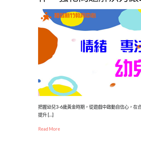
Posted
Posted
Tagged
把握幼兒3-6歲黃金時期，從遊戲中啟動自信心，在
on
in
大
提升 […]
2022-
Mini
腦
,
Read More
03-
幼
幼
29
兒
兒