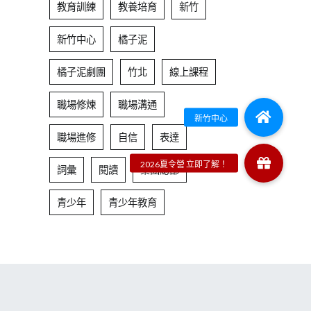
教育訓練
教養培育
新竹
新竹中心
橘子泥
橘子泥劇團
竹北
線上課程
職場修煉
職場溝通
職場進修
自信
表達
詞彙
閱讀
集團總部
青少年
青少年教育