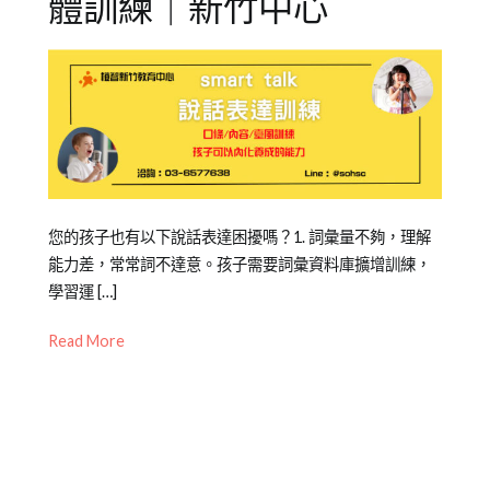
體訓練｜新竹中心
Posted
Posted
Tagged
您的孩子也有以下說話表達困擾嗎？1. 詞彙量不夠，理解
on
in
低
能力差，常常詞不達意。孩子需要詞彙資料庫擴增訓練，
2021-
兒
年
學習運 […]
06-
童
級
,
Read More
26
學
克
習
服
緊
張
,
公
眾