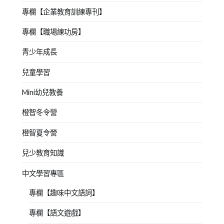
話
專欄【企業教育訓練專刊】
結
專欄【職場練功房】
巴
,
邏
青少年成長
輯
兒童學習
思
考
Mini幼兒教養
橙智冬令營
橙智夏令營
兒少教育知識
中文學習專區
專欄【趣味中文語詞】
專欄【語文遊戲】