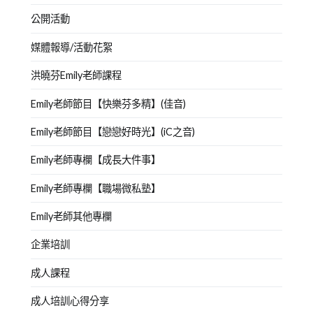
演
公開活動
說
,
媒體報導/活動花絮
演
講
,
洪曉芬Emily老師課程
競
賽
Emily老師節目【快樂芬多精】(佳音)
指
Emily老師節目【戀戀好時光】(iC之音)
導
,
表
Emily老師專欄【成長大件事】
達
Emily老師專欄【職場微私塾】
能
力
Emily老師其他專欄
訓
練
,
企業培訓
說
成人課程
故
事
,
成人培訓心得分享
說