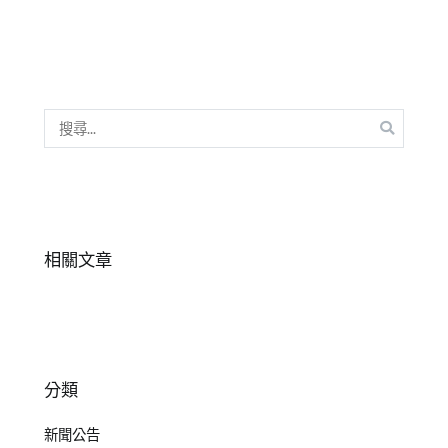
演
說
,
口
吃
,
口
搜
才
尋
表
關
達
,
鍵
害
字:
怕
相關文章
上
台
,
新
竹
中
分類
心
,
朗
新聞公告
讀
,