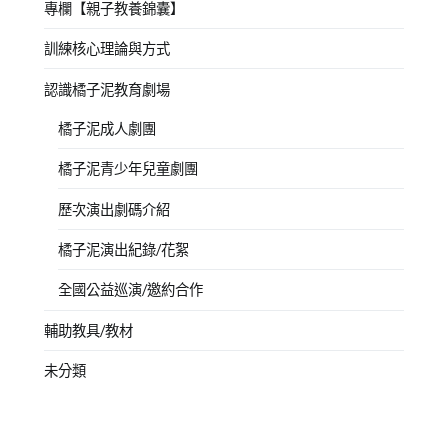
專欄【親子教養錦囊】
訓練核心理論與方式
認識橘子泥教育劇場
橘子泥成人劇團
橘子泥青少年兒童劇團
歷次演出劇碼介紹
橘子泥演出紀錄/花絮
全國公益巡演/邀約合作
輔助教具/教材
未分類