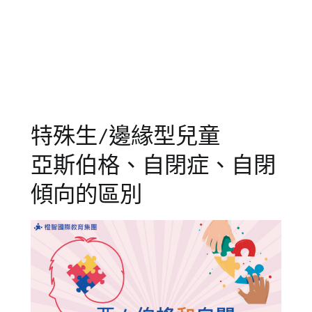
13
活
師
動
研
,
成
習
,
人
教
課
師
程
研
習
,
特殊生/邊緣型兒童
邊
緣
亞斯伯格、自閉症、自閉
型
兒
傾向的區別
童