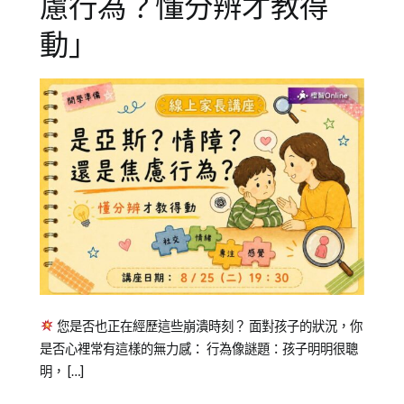
慮行為？懂分辨才教得
動」
Posted
Posted
Tagged
您是否也正在經歷這些崩潰時刻？ 面對孩子的狀況，你
on
in
亞
是否心裡常有這樣的無力感： 行為像謎題：孩子明明很聰
2023-
公
斯
明， […]
09-
開
伯