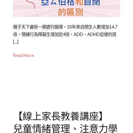
Posted
Posted
Tagged
親子天下最新一期週刊報導，20年來自閉生人數增加14.7
on
in
亞
倍，情緒行為障礙生增加近4倍，ADD、ADHD這樣的孩
2022-
兒
斯
[…]
05-
少
伯
Read More
02
教
格
,
育
特
知
殊
識
生
,
自
閉
傾
向
,
【線上家長教養講座】
自
閉
兒童情緒管理、注意力學
症
,