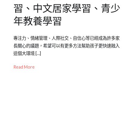
邊
習、中文居家學習、青少
緣
年教養學習
型
兒
童
Posted
Posted
Tagged
專注力、情緒管理、人際社交、自信心等已經成為許多家
on
in
中
長關心的議題，希望可以有更多方法幫助孩子更快速融入
2021-
兒
文
,
這個大環境 […]
12-
少
家
07
教
長
Read More
育
教
知
養
,
識
情
緒
,
社
交
,
線
上
,
表