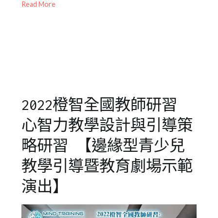
Read More
23
活
格
,
動
人
際
,
情
緒
障
礙
,
社
2022橙智全國教師研習
交
,
衝
心智力教學設計與引導策
動
,
過
略研習 【邊緣型青少兒
動
,
教學引導暨教育劇場示範
邊
緣
演出】
型
兒
童
,