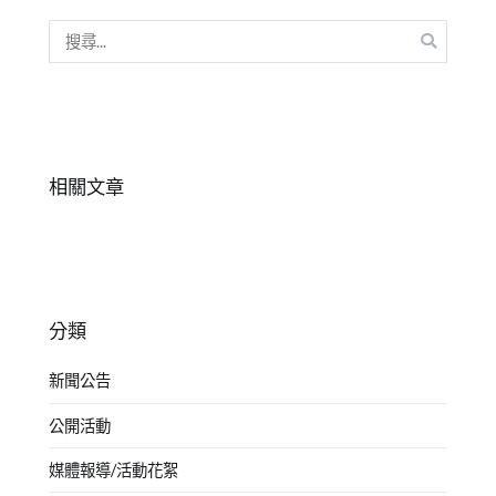
達
,
搜
邊
尋
緣
關
型
鍵
兒
字:
童
,
相關文章
閱
讀
困
難
,
青
少
分類
年
新聞公告
公開活動
媒體報導/活動花絮