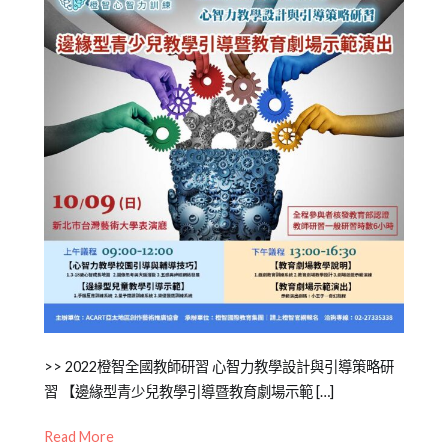
高
敏
感
Posted
Posted
Tagged
>> 2022橙智全國教師研習 心智力教學設計與引導策略研
on
in
全
習 【邊緣型青少兒教學引導暨教育劇場示範 […]
2022-
公
國
Read More
09-
開
教