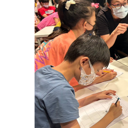
練
,
竹
北
,
臺
風
,
表
達
,
親
子
活
動
,
說
故
事
,
說
故
事
比