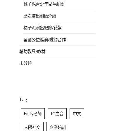
橘子泥青少年兒童劇團
歷次演出劇碼介紹
橘子泥演出紀錄/花絮
全國公益巡演/邀約合作
輔助教具/教材
未分類
Tag
Emily老師
IC之音
中文
人際社交
企業培訓