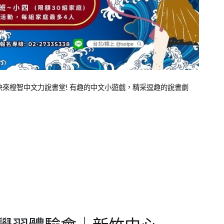
快來橙智中文力說書堂! 有趣的中文小遊戲，精采逗趣的說書劇