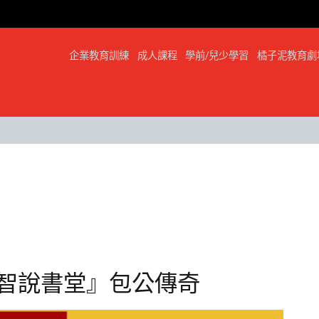
企業教育訓練
成人課程
學前/兒少學習
橘子泥教育劇
『橙智說書堂』包公傳奇