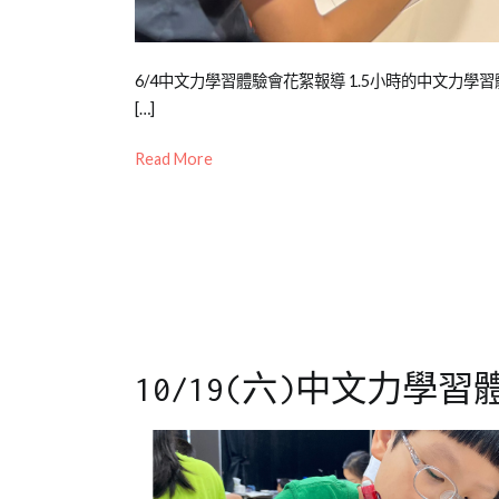
賽
,
閱
讀
Posted
Posted
Tagged
6/4中文力學習體驗會花絮報導 1.5小時的中文力
on
in
中
[…]
2023-
公
文
Read More
06-
開
力
,
06
活
五
動
感
,
媒
作
體
文
,
報
作
導/
文
,
活
寫
10/19(六)中文力學
動
作
,
花
短
絮
文
,
兒
創
童
作
,