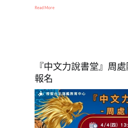
on
in
兒
Read More
2024-
公
童
,
03-
開
包
20
活
公
,
動
新
竹
中
心
,
聽
『中文力說書堂』周處
故
事
,
報名
說
書
堂
,
閱
讀
,
閱
讀