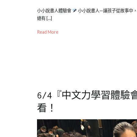
Posted
Posted
Tagged
小小說書人體驗會
小小說書人—讓孩子從故事中
on
in
兒
總有 […]
2023-
公
童
,
Read More
10-
開
小
13
活
小
動
說
,
兒
書
童
人
,
學
探
習
索
學
6/4『中文力學習體
習
,
新
看！
竹
,
演
講
訓