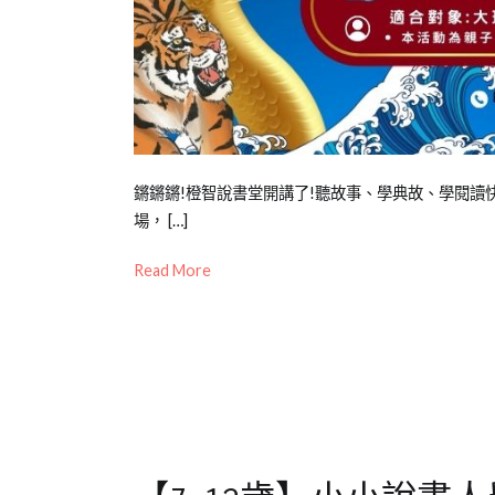
素
養
Posted
Posted
Tagged
鏘鏘鏘!橙智說書堂開講了!聽故事、學典故、學閱讀
on
in
中
場， […]
2024-
公
文
,
Read More
03-
開
免
15
活
費
動
活
動
,
劇
場
,
戲
劇
,