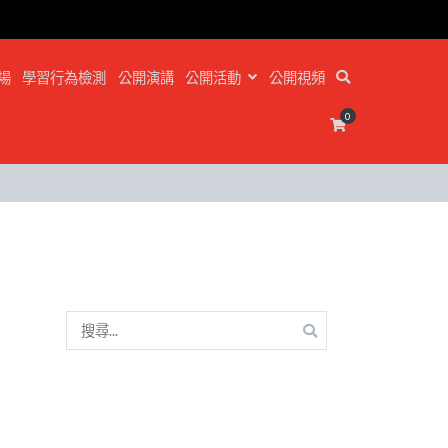
場
學習行為檢測
公開演講
公開活動
公開視頻
0
搜
尋
關
鍵
字: