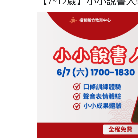
【7~12歲】小小說書
新
年
,
花
絮
,
語
文
,
說
書
堂
,
閱
讀