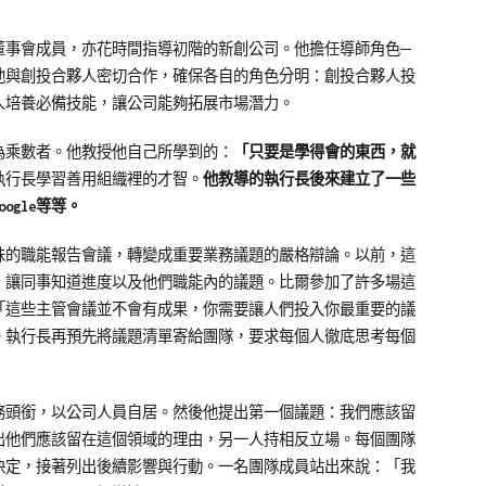
司董事會成員，亦花時間指導初階的新創公司。他擔任導師角色─
他與創投合夥人密切合作，確保各自的角色分明：創投合夥人投
人培養必備技能，讓公司能夠拓展市場潛力。
為乘數者。他教授他自己所學到的：
「只要是學得會的東西，就
執行長學習善用組織裡的才智。
他教導的執行長後來建立了一些
oogle等等。
乏味的職能報告會議，轉變成重要業務議題的嚴格辯論。以前，這
，讓同事知道進度以及他們職能內的議題。比爾參加了許多場這
「這些主管會議並不會有成果，你需要讓人們投入你最重要的議
。執行長再預先將議題清單寄給團隊，要求每個人徹底思考每個
務頭銜，以公司人員自居。然後他提出第一個議題：我們應該留
出他們應該留在這個領域的理由，另一人持相反立場。每個團隊
決定，接著列出後續影響與行動。一名團隊成員站出來說：「我