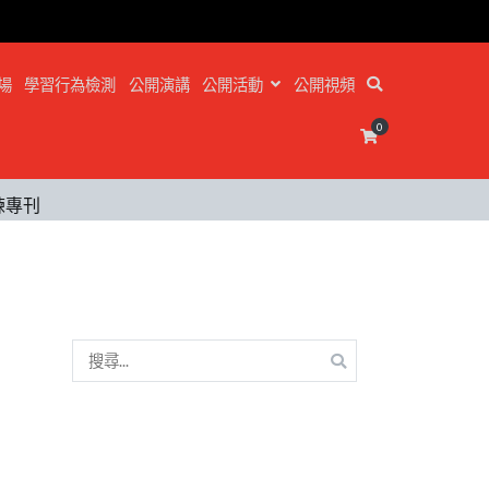
場
學習行為檢測
公開演講
公開活動
公開視頻
0
練專刊