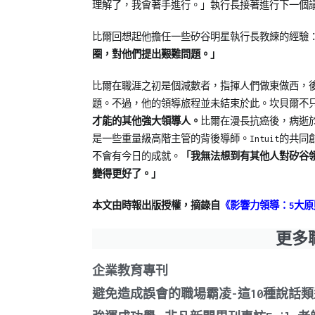
理解了，我會著手進行。」執行長接著進行下一個
比爾回想起他擔任一些矽谷明星執行長教練的經驗
圈，對他們提出艱難問題。」
比爾在職涯之初是個減數者，指揮人們做東做西，
題。不過，他的領導旅程並未結束於此。坎貝爾不
才能的其他強大領導人。
比爾在漫長抗癌後，病逝於
是一些重量級高階主管的背後導師。Intuit的共同創
不會有今日的成就。
「我無法想到有其他人對矽谷
變得更好了。」
本文由時報出版授權，摘錄自
《影響力領導：5大
更多
企業教育專刊
避免造成誤會的職場霸凌-這10種說話