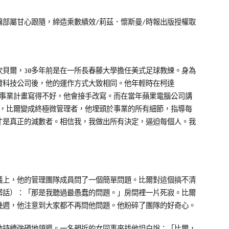
讓部屬甘心跟隨，締造乘數績效/
莉茲．懷斯曼/時報出版授權取
．坎貝爾，30多年前是在一所長春藤大學擔任美式足球教練。身為
費科技公司後，他的運作方式大致相同。他年輕時在柯達
人的事業計畫寫得不好，他會接手改寫。而在當年蘋果電腦公司講
做事時，比爾變成終極微管理者，他埋頭於事業的所有細節，指導每
才是真正的減數者。相信我，我做出所有決定，逼迫每個人。我
議上，他的管理團隊成員問了一個簡單問題。比爾對這個搞不清
髒話）：「那是我聽過最愚蠢的問題。」房間裡一片死寂。比爾
幾週，他注意到大家都不再問他問題。他粉碎了團隊的好奇心。
，他持續強硬地領導。一名親近的女同事來找他坦白說：「比爾，