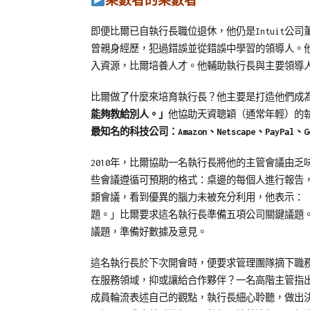
乘數者的乘數者
即便比爾已自執行長職位退休，他仍是Intuit公
曾親身經歷，犯過錯誤並從錯誤中學習的領導人。
入資源，比爾培養人才。他輔助執行長與主要領導
比爾做了什麼來培育執行長？他主要是打造他們成
能夠教給別人。」
他協助天資聰穎（通常年輕）的
最知名的科技公司：Amazon、Netscape、PayPal、G
2010年，比爾協助一名執行長將他的主管會議由
些會議遵循可預期的格式：桌邊的每個人進行報告
類會議，看到優異的腦力未被充分利用，他表示：
題。」比爾要求這名執行長準備五項公司關鍵議題
議題，準備好數據及意見。
這名執行長於下次開會時，便要求管理團隊摘下職
在服務領域，抑或讓給合作夥伴？一名高階主管指
成員輪流表述自己的觀點，執行長細心聆聽，做出