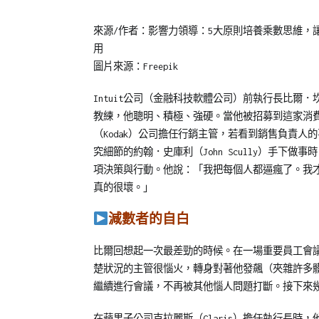
Posted
Posted
Tagged
來源/作者：影響力領導：5大原則培養乘數思維，
on
in
企
用
2024-
專
業
圖片來源：Freepik
06-
欄
訓
05
【企
練
Intuit公司（金融科技軟體公司）前執行長比爾
業
教練，他聰明、積極、強硬。當他被招募到這家消
教
（Kodak）公司擔任行銷主管，若看到銷售負責
育
究細節的約翰．史庫利（John Scully）手下
訓
項決策與行動。他說：「我把每個人都逼瘋了。我
練
真的很壞。」
專
減數者的自白
刊】
比爾回想起一次最差勁的時候。在一場重要員工會
楚狀況的主管很惱火，轉身對著他發飆（夾雜許多
繼續進行會議，不再被其他惱人問題打斷。接下來
在蘋果子公司克拉麗斯（Claris）擔任執行長時