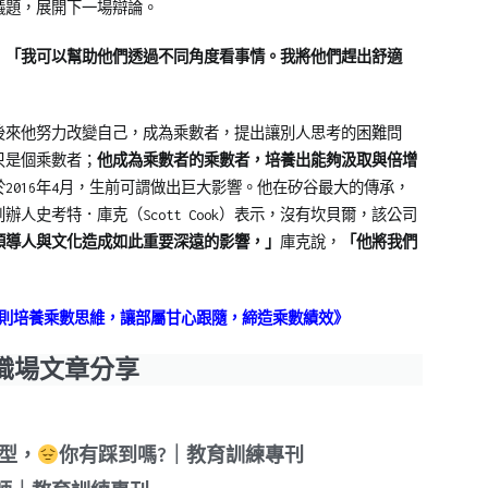
議題，展開下一場辯論。
：
「我可以幫助他們透過不同角度看事情。我將他們趕出舒適
後來他努力改變自己，成為乘數者，提出讓別人思考的困難問
只是個乘數者；
他成為乘數者的乘數者，培養出能夠汲取與倍增
2016年4月，生前可謂做出巨大影響。他在矽谷最大的傳承，
辦人史考特．庫克（Scott Cook）表示，沒有坎貝爾，該公司
領導人與文化造成如此重要深遠的影響，」
庫克說，
「他將我們
原則培養乘數思維，讓部屬甘心跟隨，締造乘數績效》
職場文章分享
類型，
你有踩到嗎?｜教育訓練專刊