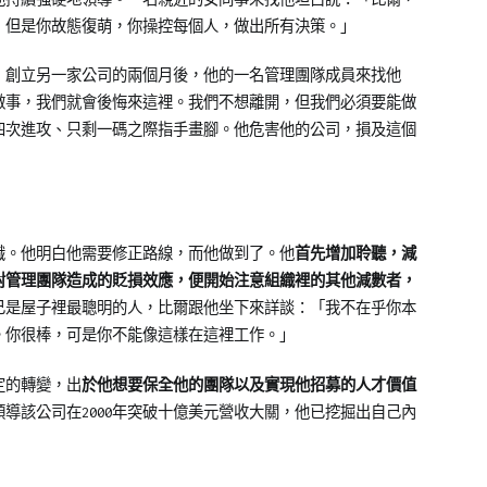
，但是你故態復萌，你操控每個人，做出所有決策。」
，創立另一家公司的兩個月後，他的一名管理團隊成員來找他
做事，我們就會後悔來這裡。我們不想離開，但我們必須要能做
四次進攻、只剩一碼之際指手畫腳。他危害他的公司，損及這個
識。他明白他需要修正路線，而他做到了。他
首先增加聆聽，減
對管理團隊造成的貶損效應，便開始注意組織裡的其他減數者，
己是屋子裡最聰明的人，比爾跟他坐下來詳談：「我不在乎你本
。你很棒，可是你不能像這樣在這裡工作。」
定的轉變，出
於他想要保全他的團隊以及實現他招募的人才價值
，領導該公司在2000年突破十億美元營收大關，他已挖掘出自己內