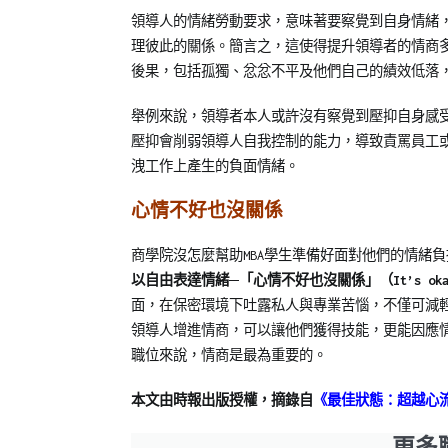
領導人的情緒勞動要求，意味著要察覺到自身情緒
理彼此的關係。簡言之，這使得提升領導者的情商
後果，包括孤獨、忿忿不平及他們自己的績效低落
舉例來說，領導者本人或許沒有察覺到壓抑自身感
壓抑會削弱領導人自我控制的能力，導致責罵員工
洩工作上產生的負面情緒。
心情不好也沒關係
商學院沒怎麼幫助MBA學生準備好面對他們的情緒
以自由表達情緒─「心情不好也沒關係」（It’s okay to
面，在保密環境下吐露私人與專業苦惱，不僅可減
領導人增進情商，可以讓他們獲得技能，更能因應
職位來說，情商是最為重要的。
本文由時報出版授權，摘錄自
《最佳狀態：超越心
更多