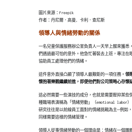
Posted
Posted
圖片來源：Freepik
on
in
作者：丹尼爾．高曼, 卡利．查尼斯
2024-
專
02-
欄
領導人與情緒勞動的關係
20
【企
業
一名兒童保護服務辦公室負責人一天早上醒來獲悉
教
們遇過最可怕的意外。他急忙著裝去上班，專注在
育
協助員工處理他們的情緒。
訓
這件意外直接凸顯了領導人最艱鉅的一項任務。
領
練
懷抱著樂觀繼續前進，即便他們對公司策略心存懷
專
刊】
這必然需要一些演技的成分，也就是需要壓抑某些
種職場表演稱為「情緒勞動」（emotional la
研究往往是以前線員工面對的情緒挑戰為主─例如
同樣需要這樣的情緒管理。
領導人從事情緒勞動的一個理由是：情緒在一個團