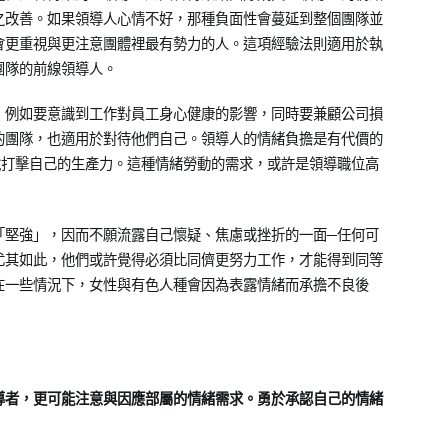
之改善。如果領導人心情不好，那種負面性會蔓延到整個團隊並
會更重視與更注意團體裡最有勢力的人。這項經驗法則適用於執
團隊的前線領導人。
，例如要意識到工作對員工身心健康的影響，同時要兼顧公司損
的團隊，也適用於對待他們自己。領導人的情緒負擔是有代價的
說打擊自己的生產力。這種情緒勞動的需求，或許是領導職位高
「堅強」，因而不願流露自己懷疑、焦慮或挫折的一面─任何可
尤其如此，他們或許覺得必須比同儕更努力工作，才能得到同等
在一些情況下，女性與有色人種會因為表露情緒而承擔不良後
導者，更可能注意與因應部屬的情緒需求。勇於承認自己的情緒