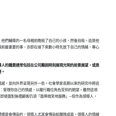
，他們輔導的一名母親前晚殺了自己的小孩，然後自殺。這是他
眼前最重要的事，亦即在接下來數小時先放下自己的情緒，專心
導人的職責通常包括在公司艱困時刻展現光明的前景展望，或是
疑。
情感，並向外界呈現另外一些。社會學家長期以來的研究中將這
bor）：管理你自己的情感，以履行職位角色受到的期望。雖然這項
，即使面對無禮顧客仍須「面帶微笑地服務」─但作為領導人，
體裡是會傳染的，領導人尤其會傳染給團隊成員。領導人的情緒