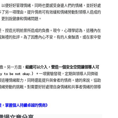
，以便好好管理情緒，同時也要感受身邊人們的情緒，並好好處
多了另一項理由。提升情商可有效緩和情緒勞動對領導人造成的
，更別說健康和情緒問題。
受、捏造光明前景所造成的負擔。現今，心理學認為，這種內在
或無禮的批評。為了因應內心不安，有的人會酗酒，或在家中發
負擔。另一方面，
組織可以介入，營造一個安全空間讓領導人可
 be not okay.）。
一項實驗發現，定期與領導人同儕碰
輕這種情緒壓力，同時還能提升與會者的情商。總的來說，協助
情緒勞動的挑戰。對需要好好處理自身情緒和共事者情緒的領導
流，掌握個人持續卓越的情商》
職場文章分享