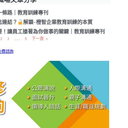
一條路｜教育訓練專刊
能連結？
解鎖-橙智企業教育訓練的本質
要！讓員工搶著為你做事的關鍵｜教育訓練專刊
2
3
...
5
下一頁 »
免費諮詢