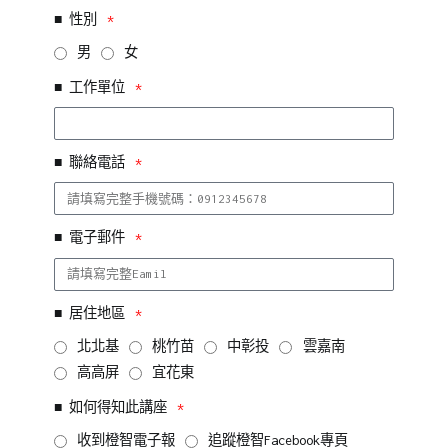
■ 性別
男
女
■ 工作單位
■ 聯絡電話
■ 電子郵件
■ 居住地區
北北基
桃竹苗
中彰投
雲嘉南
高高屏
宜花東
■ 如何得知此講座
收到橙智電子報
追蹤橙智Facebook專頁