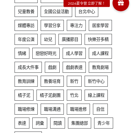
兒童教養
全國公益活動
台北中心
媒體專訪
學習分享
專注力
居家學習
年度公演
幼兒
廣播節目
快樂芬多精
情緒
戀戀好時光
成人學習
成人課程
成長大件事
戲劇
戲劇表達
教育劇場
教育訓練
教養培育
新竹
新竹中心
橘子泥
橘子泥劇團
竹北
線上課程
職場修煉
職場溝通
職場進修
自信
表達
詞彙
閱讀
集團總部
青少年