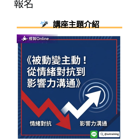
報名
Posted
Posted
Tagged
講座主題介紹
on
in
線
2024-
公
上
02-
開
講
11
活
座
,
動
職
,
成
場
人
溝
課
通
程