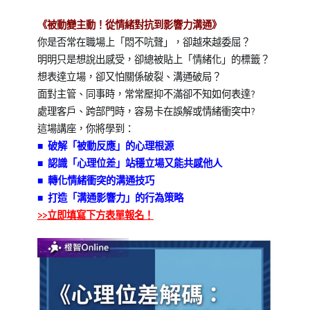
《被動變主動！從情緒對抗到影響力溝通》
你是否常在職場上「悶不吭聲」，卻越來越委屈？
明明只是想說出感受，卻總被貼上「情緒化」的標籤？
想表達立場，卻又怕關係破裂、溝通破局？
面對主管、同事時，常常壓抑不滿卻不知如何表達?
處理客戶、跨部門時，容易卡在誤解或情緒衝突中?
這場講座，你將學到：
■ 破解「被動反應」的心理根源
■ 認識「心理位差」站穩立場又能共感他人
■ 轉化情緒衝突的溝通技巧
■ 打造「溝通影響力」的行為策略
>>立即填寫下方表單報名！