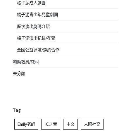
橘子泥成人劇團
橘子泥青少年兒童劇團
歷次演出劇碼介紹
橘子泥演出紀錄/花絮
全國公益巡演/邀約合作
輔助教具/教材
未分類
Tag
Emily老師
IC之音
中文
人際社交