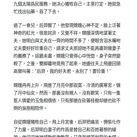
九個太陽爲民服務，她决心犧牲自己。主意打定，她就急
忙找出仙藥，吞了下去。
過了一會兒，后羿醒了，他發現嫦娥心神不定，臉上泛著
神奇的紅光，很是詫异，又覺不祥。嫦娥深情地望著丈
夫，她明白與丈夫在一齊的時間不多了，便眼含泪水囑咐
丈夫要好好珍重自己，請求丈夫原諒她不能再盡到做妻子
的義務了。話猶未盡，嫦娥只覺得心中恍惚，身子突然變
輕了，之後，雙脚離地竟飛了起來，她邊往天上飛邊回頭
高聲叫著：“后羿，我的好夫君，永別了！要珍重！”
嫦娥冉冉上升，飛進了月亮中那寂寞、冷清的廣寒宮，做
了月中仙女。然而，那裏沒有親人，沒有歡笑，只有一隻
惹人憐愛的玉兔相偎依，只有那總在砍著桂樹却總也砍不
倒的吳剛相陪伴。
自從嫦娥犧牲自己，飛上月宮後，后羿把痛苦、惆悵化作
了力量。后羿明白妻子的作爲是替自己和百姓著想的緣