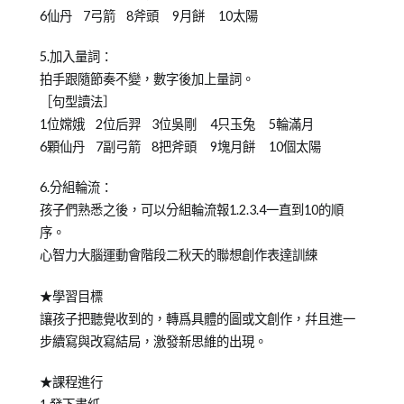
6仙丹 7弓箭 8斧頭 9月餅 10太陽
5.加入量詞：
拍手跟隨節奏不變，數字後加上量詞。
［句型讀法］
1位嫦娥 2位后羿 3位吳剛 4只玉兔 5輪滿月
6顆仙丹 7副弓箭 8把斧頭 9塊月餅 10個太陽
6.分組輪流：
孩子們熟悉之後，可以分組輪流報1.2.3.4一直到10的順
序。
心智力大腦運動會階段二秋天的聯想創作表達訓練
★學習目標
讓孩子把聽覺收到的，轉爲具體的圖或文創作，幷且進一
步續寫與改寫結局，激發新思維的出現。
★課程進行