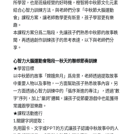
on
in
教
所學習，也是班級經營的好時機，橙智將中秋節文化元素
2018-
兒
養
結合心智力訓練方法，與老師們分享「中秋節大腦運動
09-
少
培
會」課程方案，讓老師教學更有新意，孩子學習更有樂
17
教
育
趣。
育
本課程方案分爲二階段，先讓孩子們熟悉中秋節的故事軼
知
聞，再透過創作訓練孩子的思考表達，以下與老師們分
識
享。
心智力大腦運動會階段一秋天的聯想節奏訓練
★學習目標
以中秋節的故事「嫦娥奔月」爲背景，老師透過提取故事
中重要人物以及事物，一方面幫助孩子熟悉故事內容，另
一方面透過心智力訓練中的「循序漸進的專注」，透過”數
字”序列，加上”量詞”邏輯，讓孩子從節慶游戲中也能獲得
常識跟學習樂趣。
★課程活動進行
1.關鍵字詞提取：
先用圖卡、文字或PPT的方式讓孩子認識中秋故事中的人