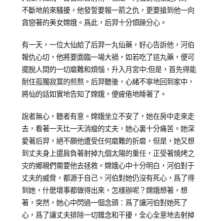
不斷地前來騷擾，他發誓要報一箭之仇，更要搶到他一向
貪戀著的美女嫦娥。爲此，后羿十分煩躁分心。
有一天，一位大仙給了后羿一丸仙藥，好心告訴他，河伯
報仇心切，他將要面臨一場大禍，如若吃了這丸藥，便可
擺脫人間的一切磨難和煩惱，升入月宮中;但是，首先得能
耐住孤獨寂寞的煎熬。后羿聽後，心緒不寧地回到家中，
將仙的話如實地告知了嫦娥，便疲倦地睡著了。
說者無心，聽者有意。嫦娥坐立不安了，她在房中走來走
去，看著一天比一天消瘦的丈夫，她心裏十分痛苦。她深
愛著后羿，絕不願他遭受任何磨難的折磨，但是，她又想
到丈夫身上還肩負著射掉九個太陽的重任，正受著燒烤之
灾的鄉親們需要他去拯救。嫦娥心中十分明白，河伯對于
丈夫的威脅，都源于自己。河伯對她仍沒有死心，爲了得
到她，什麽壞事都做得出來，怎樣辦呢？嫦娥想著，想
著，突然，她心中閃過一個念頭：爲了讓河伯對她死了
心，爲了讓丈夫排除一切雜念和干擾，全心全意地去射掉