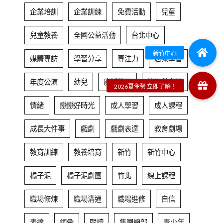
企業培訓
企業訓練
免費活動
兒童
兒童教養
全國公益活動
台北中心
媒體專訪
學習分享
專注力
居家學習
年度公演
幼兒
廣播節目
快樂芬多精
情緒
戀戀好時光
成人學習
成人課程
成長大件事
戲劇
戲劇表達
教育劇場
教育訓練
教養培育
新竹
新竹中心
橘子泥
橘子泥劇團
竹北
線上課程
職場修煉
職場溝通
職場進修
自信
表達
詞彙
閱讀
集團總部
青少年