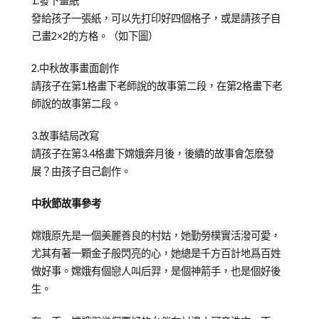
1.發下畫紙
發給孩子一張紙，可以先打印好四個格子，或是請孩子自
己畫2×2的方格。（如下圖）
2.中秋故事畫面創作
請孩子在第1格畫下老師說的故事第二段，在第2格畫下老
師說的故事第二段。
3.故事結局改寫
請孩子在第3.4格畫下嫦娥奔月後，後續的故事會怎麽發
展？由孩子自己創作。
中秋節故事參考
嫦娥原先是一個美麗善良的村姑，她勤勞樸實活潑可愛，
尤其有著一顆金子般閃亮的心，她總是千方百計地爲百姓
做好事。嫦娥有個戀人叫后羿，是個神箭手，也是個好後
生。