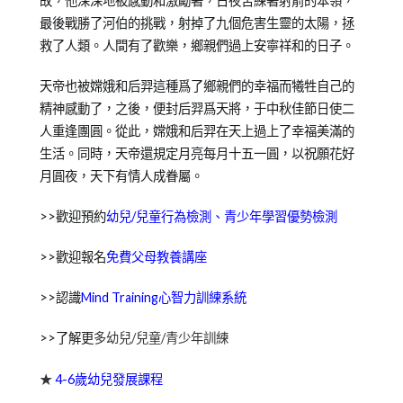
故，他深深地被感動和激勵著，日夜苦練著射箭的本領，
最後戰勝了河伯的挑戰，射掉了九個危害生靈的太陽，拯
救了人類。人間有了歡樂，鄉親們過上安寧祥和的日子。
天帝也被嫦娥和后羿這種爲了鄉親們的幸福而犧牲自己的
精神感動了，之後，便封后羿爲天將，于中秋佳節日使二
人重逢團圓。從此，嫦娥和后羿在天上過上了幸福美滿的
生活。同時，天帝還規定月亮每月十五一圓，以祝願花好
月圓夜，天下有情人成眷屬。
>>歡迎預約
幼兒/兒童行為檢測、青少年學習優勢檢測
>>歡迎報名
免費父母教養講座
>>認識
Mind Training心智力訓練系統
>>了解更
多幼兒/兒童/青少年訓練
★
4-6歲幼兒發展課程