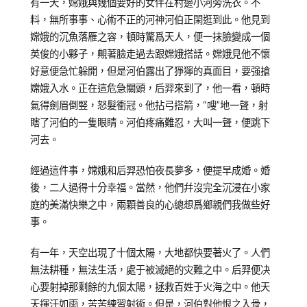
有一天，嫦娥與幾個要好的女伴在村邊小河旁洗衣。不
料，無所事事、心術不正的河神河伯正閑逛到此。他見到
嫦娥的沉魚落雁之容，頓時驚爲天人，便一抹臉變成一個
英俊的小夥子，覥著臉走過去跟嫦娥搭話。嫦娥見他不懷
好意便急忙躲開，但是河伯露出了猙獰的真面目，要强搶
嫦娥入水。正在這危急關頭，后羿來到了，他一看，頓時
氣得劍眉倒竪，怒髮衝冠。他拈弓搭箭，“嗖”地一聲，射
瞎了河伯的一隻眼睛。河伯疼痛難忍，大叫一聲，便跳下
河去。
經過這件事，嫦娥和后羿恐怕夜長夢多，便提早成婚。婚
後，二人過得十分幸福。當然，他們幷沒完全沉浸在小家
庭的美滿快樂之中，兩顆善良的心總想爲鄉親們我做些好
事。
有一年，天空出現了十個太陽，大地都快要著火了。人們
無法耕種，無法生活，處于被滅絕的灾難之中。后羿便决
心要射掉那剩餘的九個太陽，拯救百姓于火海之中。他天
天揮汗如雨，苦苦練習射術。但是，河伯對他恨之入骨，