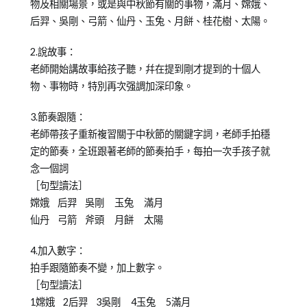
物及相關場景，或是與中秋節有關的事物，滿月、嫦娥、
后羿、吳剛、弓箭、仙丹、玉兔、月餅、桂花樹、太陽。
2.說故事：
老師開始講故事給孩子聽，幷在提到剛才提到的十個人
物、事物時，特別再次强調加深印象。
3.節奏跟隨：
老師帶孩子重新複習關于中秋節的關鍵字詞，老師手拍穩
定的節奏，全班跟著老師的節奏拍手，每拍一次手孩子就
念一個詞
［句型讀法］
嫦娥 后羿 吳剛 玉兔 滿月
仙丹 弓箭 斧頭 月餅 太陽
4.加入數字：
拍手跟隨節奏不變，加上數字。
［句型讀法］
1嫦娥 2后羿 3吳剛 4玉兔 5滿月