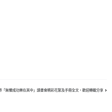
y老師「無懼成功樂在其中」讀書會精彩花絮及手冊全文，歡迎轉載分享