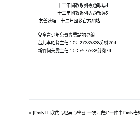
十二年國教系列專題報導4
十二年國教系列專題報導5
友善連結 十二年國教官方網站
兒童青少年免費專業諮詢專線：
台北李昭賢主任：02-27335338分機204
新竹何美雯主任：03-6577638分機74
[Emily H.]我的心經典心學習-一次只做好一件事
Emil