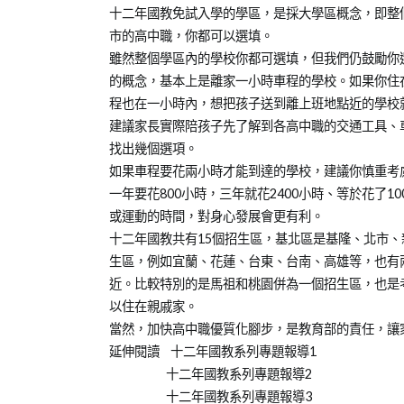
10-
少
年
十二年國教免試入學的學區，是採大學區概念，即整
11
教
教
市的高中職，你都可以選填。
育
育
雖然整個學區內的學校你都可選填，但我們仍鼓勵你
知
的概念，基本上是離家一小時車程的學校。如果你住
識
程也在一小時內，想把孩子送到離上班地點近的學校
建議家長實際陪孩子先了解到各高中職的交通工具、
找出幾個選項。
如果車程要花兩小時才能到達的學校，建議你慎重考
一年要花800小時，三年就花2400小時、等於花了
或運動的時間，對身心發展會更有利。
十二年國教共有15個招生區，基北區是基隆、北市
生區，例如宜蘭、花蓮、台東、台南、高雄等，也有
近。比較特別的是馬祖和桃園併為一個招生區，也是
以住在親戚家。
當然，加快高中職優質化腳步，是教育部的責任，讓
延伸閱讀 十二年國教系列專題報導1
十二年國教系列專題報導2
十二年國教系列專題報導3