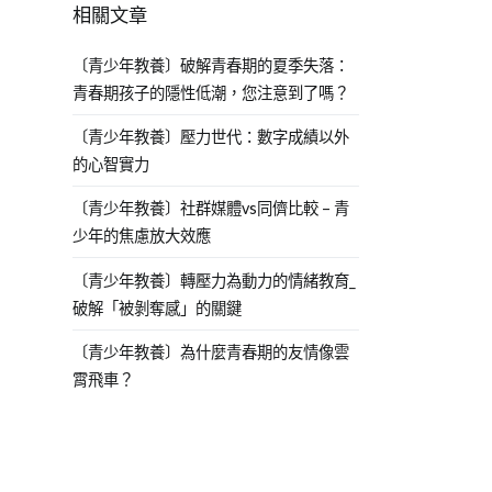
相關文章
〔青少年教養〕破解青春期的夏季失落：
青春期孩子的隱性低潮，您注意到了嗎？
〔青少年教養〕壓力世代：數字成績以外
的心智實力
〔青少年教養〕社群媒體vs同儕比較 – 青
少年的焦慮放大效應
〔青少年教養〕轉壓力為動力的情緒教育_
破解「被剝奪感」的關鍵
〔青少年教養〕為什麼青春期的友情像雲
霄飛車？