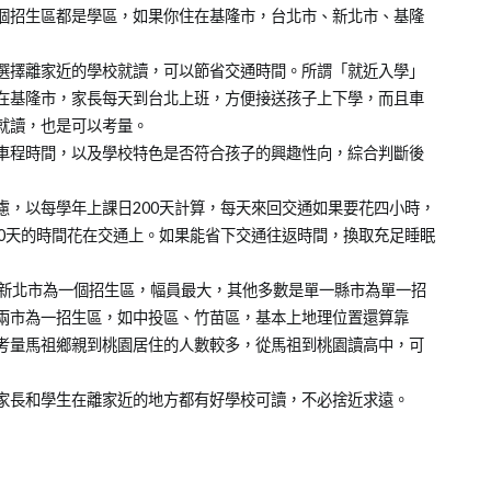
個招生區都是學區，如果你住在基隆市，台北市、新北市、基隆
選擇離家近的學校就讀，可以節省交通時間。所謂「就近入學」
在基隆市，家長每天到台北上班，方便接送孩子上下學，而且車
就讀，也是可以考量。
車程時間，以及學校特色是否符合孩子的興趣性向，綜合判斷後
慮，以每學年上課日200天計算，每天來回交通如果要花四小時，
100天的時間花在交通上。如果能省下交通往返時間，換取充足睡眠
、新北市為一個招生區，幅員最大，其他多數是單一縣市為單一招
兩市為一招生區，如中投區、竹苗區，基本上地理位置還算靠
考量馬祖鄉親到桃園居住的人數較多，從馬祖到桃園讀高中，可
家長和學生在離家近的地方都有好學校可讀，不必捨近求遠。