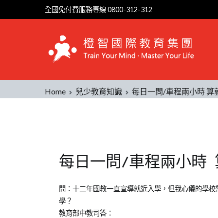
全國免付費服務專線 0800-312-312
Home
兒少教育知識
每日一問/車程兩小時 算
每日一問/車程兩小時 
Posted
Posted
Tagged
問：十二年國教一直宣導就近入學，但我心儀的學校
on
in
青
學？
2012-
兒
少
教育部中教司答：