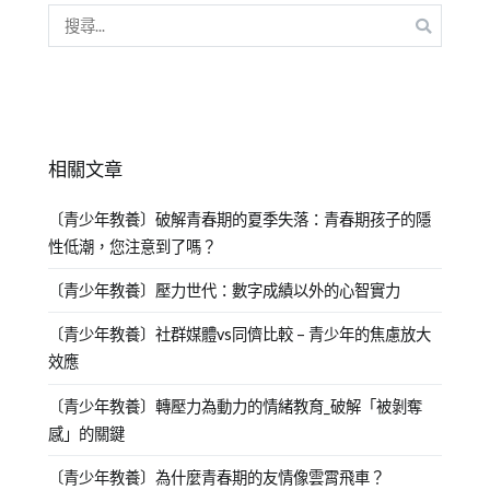
相關文章
〔青少年教養〕破解青春期的夏季失落：青春期孩子的隱
性低潮，您注意到了嗎？
〔青少年教養〕壓力世代：數字成績以外的心智實力
〔青少年教養〕社群媒體vs同儕比較 – 青少年的焦慮放大
效應
〔青少年教養〕轉壓力為動力的情緒教育_破解「被剝奪
感」的關鍵
〔青少年教養〕為什麼青春期的友情像雲霄飛車？