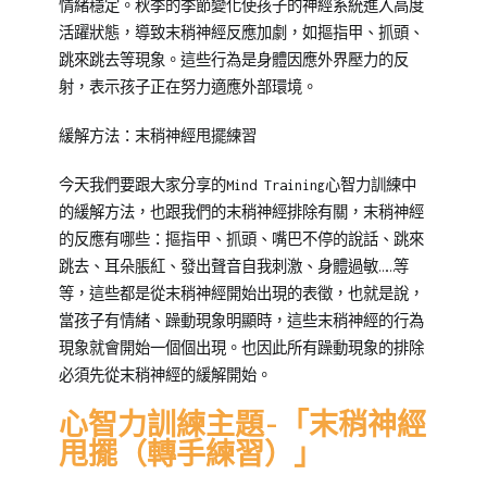
情緒穩定。秋季的季節變化使孩子的神經系統進入高度
活躍狀態，導致末稍神經反應加劇，如摳指甲、抓頭、
跳來跳去等現象。這些行為是身體因應外界壓力的反
射，表示孩子正在努力適應外部環境。
緩解方法：末稍神經甩擺練習
今天我們要跟大家分享的Mind Training心智力訓練中
的緩解方法，也跟我們的末稍神經排除有關，末稍神經
的反應有哪些：摳指甲、抓頭、嘴巴不停的說話、跳來
跳去、耳朵脹紅、發出聲音自我刺激、身體過敏……等
等，這些都是從末稍神經開始出現的表徵，也就是說，
當孩子有情緒、躁動現象明顯時，這些末稍神經的行為
現象就會開始一個個出現。也因此所有躁動現象的排除
必須先從末稍神經的緩解開始。
心智力訓練主題-「末稍神經
甩擺（轉手練習）」