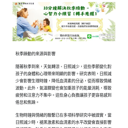
Posted
Posted
Tagged
秋季躁動的來源與影響
on
in
教
2018-
兒
養
隨著秋季到來，天氣轉涼、日照減少，這些季節變化對
10-
少
培
孩子的身體和心理帶來明顯的影響。研究表明，日照減
15
教
育
少會影響生理時鐘，降低血清素的分泌，從而導致情緒
育
波動。此外，氣溫驟變也會加重孩子的能量消耗，導致
知
疲勞和注意力不集中。這些身心負擔讓孩子更容易感到
識
倦怠和焦躁。
生物時鐘與情緒的聯繫已在多項科學研究中被證實，當
日照減少時，褪黑激素和血清素的水平改變會直接影響