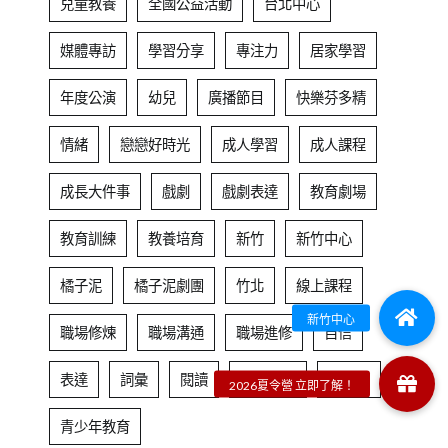
兒童教養
全國公益活動
台北中心
媒體專訪
學習分享
專注力
居家學習
年度公演
幼兒
廣播節目
快樂芬多精
情緒
戀戀好時光
成人學習
成人課程
成長大件事
戲劇
戲劇表達
教育劇場
教育訓練
教養培育
新竹
新竹中心
橘子泥
橘子泥劇團
竹北
線上課程
職場修煉
職場溝通
職場進修
自信
表達
詞彙
閱讀
集團總部
青少年
青少年教育