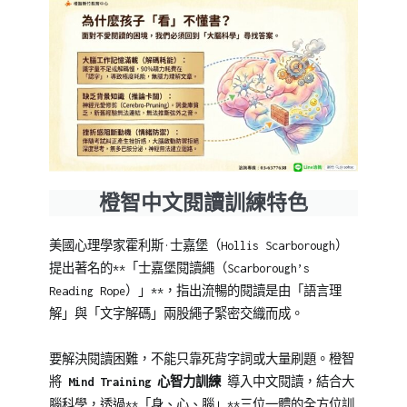
詞
彙
擴
充
,
詞
彙
擴
增
,
造
橙智中文閱讀訓練特色
樣
造
美國心理學家霍利斯·士嘉堡（Hollis Scarborough）
句
,
提出著名的**「士嘉堡閱讀繩（Scarborough’s
閱
Reading Rope）」**，指出流暢的閱讀是由「語言理
讀
解」與「文字解碼」兩股繩子緊密交織而成。
理
解
,
要解決閱讀困難，不能只靠死背字詞或大量刷題。橙智
閱
將
Mind Training 心智力訓練
導入中文閱讀，結合大
讀
腦科學，透過**「身、心、腦」**三位一體的全方位訓