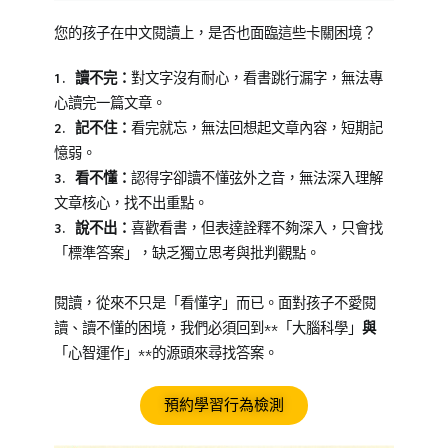
作
文
,
您的孩子在中文閱讀上，是否也面臨這些卡關困境？
字
音
1. 讀不完：
對文字沒有耐心，看書跳行漏字，無法專
字
心讀完一篇文章。
形
2. 記不住：
看完就忘，無法回想起文章內容，短期記
辨
憶弱。
析
,
3. 看不懂：
認得字卻讀不懂弦外之音，無法深入理解
思
文章核心，找不出重點。
考
3. 說不出：
喜歡看書，但表達詮釋不夠深入，只會找
表
「標準答案」，缺乏獨立思考與批判觀點。
達
,
短
閱讀，從來不只是「看懂字」而已。面對孩子不愛閱
文
讀、讀不懂的困境，我們必須回到**「大腦科學」
與
創
「心智運作」**的源頭來尋找答案。
作
,
詞
預約學習行為檢測
彙
,