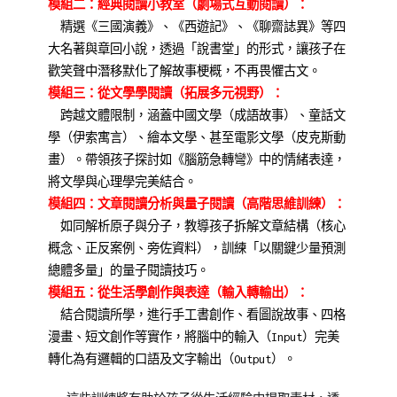
模組二：經典閱讀小教室（劇場式互動閱讀）：
精選《三國演義》、《西遊記》、《聊齋誌異》等四
大名著與章回小說，透過「說書堂」的形式，讓孩子在
歡笑聲中潛移默化了解故事梗概，不再畏懼古文。
模組三：從文學學閱讀（拓展多元視野）：
跨越文體限制，涵蓋中國文學（成語故事）、童話文
學（伊索寓言）、繪本文學、甚至電影文學（皮克斯動
畫）。帶領孩子探討如《腦筋急轉彎》中的情緒表達，
將文學與心理學完美結合。
模組四：文章閱讀分析與量子閱讀（高階思維訓練）：
如同解析原子與分子，教導孩子拆解文章結構（核心
概念、正反案例、旁佐資料），訓練「以關鍵少量預測
總體多量」的量子閱讀技巧。
模組五：從生活學創作與表達（輸入轉輸出）：
結合閱讀所學，進行手工書創作、看圖說故事、四格
漫畫、短文創作等實作，將腦中的輸入（Input）完美
轉化為有邏輯的口語及文字輸出（Output）。