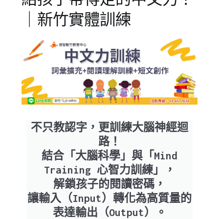
｜新竹實體訓練
Posted
Posted
Tagged
不只教認字，更訓練大腦神經迴
on
in
中
路！
2023-
兒
文
結合「大腦科學」與「Mind
06-
童
力
,
Training 心智力訓練」，
06
學
五
解鎖孩子的閱讀密碼，
習
感
寫
讓輸入（Input）轉化為高質量的
作
,
表達輸出（Output）。