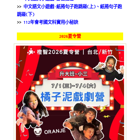
>>
中文語文小遊戲-紙捲句子跑跳碰(上)
、紙捲句子跑
跳碰(下)
>>
112年會考國文科實用小秘訣
2026夏令營