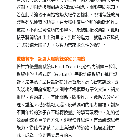
28
兒
斷
體制，即開始接觸到語文和數的觀念、圖形空間認知。
教
力
,
若在此時讓孩子開始接觸大腦學習機制，脫離傳統教育
養
學
體系死記硬背的功夫，在大腦中產生全新的邏輯和推理
習
,
啟蒙，不再受到環境的影響、只能被動接收資訊，此時
居
孩子將開始產生主動思考、判斷的能力。就能以正確的
家
方式鍛鍊大腦能力，為智力帶來永久性的提升。
學
習
,
獵鷹教學 超強大腦鍛鍊從幼兒開始
幼
橙智資優獵鷹系統以Mind Training心智力訓練－控制
兒
,
系統中的「格式塔（Gestalt）完形訓練系統」進行設
幼
計，是為孩子量身設計提升高智能、高心智的訓練，深
兒
入淺出的理論搭配八大訓練架構模型有語文文法、語文
人
推理、數的能力、空間關係、圖形推理、數系與分析推
際
,
理、重組。搭配挑戰大腦、反轉邏輯的思考競技，訓練
幼
不同年齡的孩子在不斷轉換疊加的學習環境中，能夠從
兒
源頭訓練多重學習方法，跳脫慣性思維，有效訓練思考
情
能力，從此帶領孩子走上高智能的道路，拓展思維方
緒
,
式，成為一位能獨立思考的人。