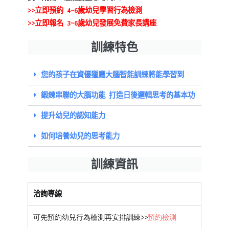
幼
>>立即預約 4~6歲幼兒學習行為檢測
兒
>>
立即報名 3~6歲幼兒發展免費家長講座
愛
哭
,
訓練特色
幼
兒
您的孩子在資優獵鷹大腦智能訓練將能學習到
獨
立
,
鍛練串聯的大腦功能 打造日後邏輯思考的基本功
幼
提升幼兒的認知能力
兒
解
如何培養幼兒的思考能力
決
事
訓練資訊
情
,
幼
洽詢專線
兒
說
可先預約幼兒行為檢測再安排訓練>>
預約檢測
話
,