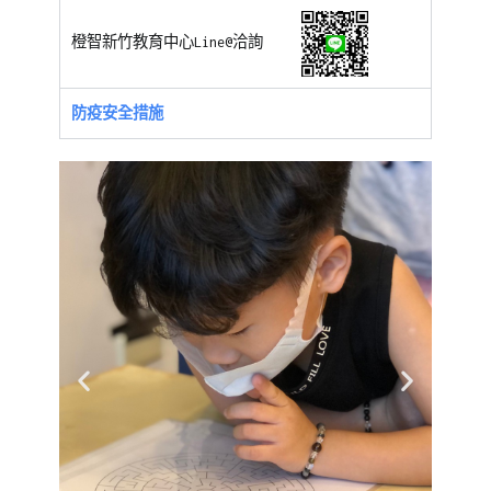
幼
兒
橙智新竹教育中心Line@洽詢
閱
讀
,
防疫安全措施
新
竹
中
心
,
表
達
訓
練
,
課
後
才
藝
,
邏
輯