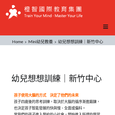
Home
Mini幼兒教養
幼兒想想訓練｜新竹中心
幼兒想想訓練｜新竹中心
Posted
Posted
Tagged
孩子使用大腦的方式 決定了他們的未來
on
in
4
孩子四歲後的思考訓練，取決於大腦的循序漸進鍛鍊，
2021-
Mini
歲
,
也決定孩子智能發展的快與慢、全面或偏科。
08-
幼
判
當我們的孩子進入學校的小社會，開始進入所謂的學習