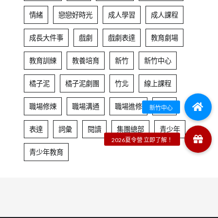
情緒
戀戀好時光
成人學習
成人課程
成長大件事
戲劇
戲劇表達
教育劇場
教育訓練
教養培育
新竹
新竹中心
橘子泥
橘子泥劇團
竹北
線上課程
職場修煉
職場溝通
職場進修
自信
表達
詞彙
閱讀
集團總部
青少年
青少年教育