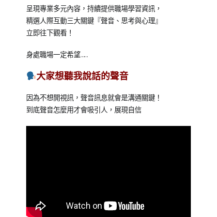
on
in
呈現專業多元內容，持續提供職場學習資訊，
2021-
成
精選人際互動三大關鍵『聲音、思考與心理』
07-
人
立即往下觀看！
01
課
程
身處職場一定希望……
大家想聽我說話的聲音
因為不想開視訊，聲音訊息就會是溝通關鍵！
到底聲音怎麼用才會吸引人，展現自信