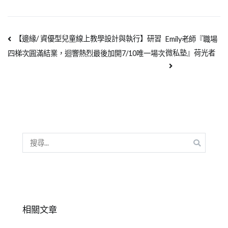
【邊緣/ 資優型兒童線上教學設計與執行】研習
Emily老師『職場
微私塾』荷光者
四梯次圓滿結業，迴響熱烈最後加開7/10唯一場次
相關文章