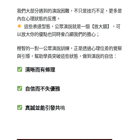
Posted
Posted
我們大部分遇到的演說困難，不只是技巧不足，更多是
on
in
內在心理狀態的反應。
2024-
成
這些表達型態，公眾演說就是一個【放大鏡】，可
09-
人
以放大你的優點也同時會凸顯我們的擔心；
06
課
程
橙智的一對一公眾演說訓練，正是透過心理位差的覺察
與引導，幫助學員突破這些狀態，做到演說的自信：
清晰而有條理
自信而不失優雅
真誠並能引發共
鳴