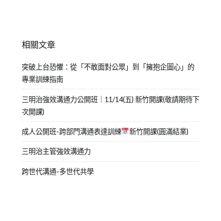
相關文章
突破上台恐懼：從「不敢面對公眾」到「擁抱企圖心」的
專業訓練指南
三明治強效溝通力公開班｜11/14(五) 新竹開課(敬請期待下
次開課)
成人公開班-跨部門溝通表達訓練
新竹開課(圓滿結業)
三明治主管強效溝通力
跨世代溝通-多世代共學