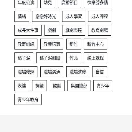
年度公演
幼兒
廣播節目
快樂芬多精
情緒
戀戀好時光
成人學習
成人課程
成長大件事
戲劇
戲劇表達
教育劇場
教育訓練
教養培育
新竹
新竹中心
橘子泥
橘子泥劇團
竹北
線上課程
職場修煉
職場溝通
職場進修
自信
表達
詞彙
閱讀
集團總部
青少年
青少年教育