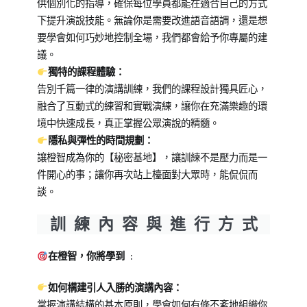
供個別化的指導，確保每位學員都能在適合自己的方式
下提升演說技能。無論你是需要改進語音語調，還是想
要學會如何巧妙地控制全場，我們都會給予你專屬的建
議。
獨特的課程體驗：
告別千篇一律的演講訓練，我們的課程設計獨具匠心，
融合了互動式的練習和實戰演練，讓你在充滿樂趣的環
境中快速成長，真正掌握公眾演說的精髓。
隱私與彈性的時間規劃：
讓橙智成為你的【秘密基地】，讓訓練不是壓力而是一
件開心的事；讓你再次站上檯面對大眾時，能侃侃而
談。
訓 練 內 容 與 進 行 方 式
在橙智，你將學到 :
如何構建引人入勝的演講內容：
掌握演講結構的基本原則，學會如何有條不紊地組織你