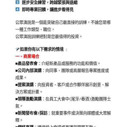
逐步安全練習，跨越緊張與退縮
即時專業回饋，讓進步看得見
公眾演說是一個能突破自己最直接的訓練，不論您是哪
一種工作類型、職位，
公眾演說訓練絕對是您最值得的投資。
如果你有以下需求的情境 :
一、商業場合
■
產品發表會
：介紹新產品或服務的功能和價值。
■
公司內部演講
：向同事、團隊或高層報告專案進度或
成果。
■
提案演講
：向投資者、客戶或合作夥伴展示創意、解
決方案或計畫。
■
領導激勵演講
：在員工大會中(尾牙/春酒)激勵團隊士
氣。
■新聞發布會/採訪
：就重要事件或決策向媒體或大眾解
釋。