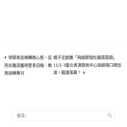
領導者這樣轉換心態，反
橘子泥劇團「飛越那個杜鵑窩窩頭」
11/2-3臺北表演藝術中心球劇場口碑加
而在職涯獲得更多回報｜教
演，圓滿落幕！
育訓練專刊