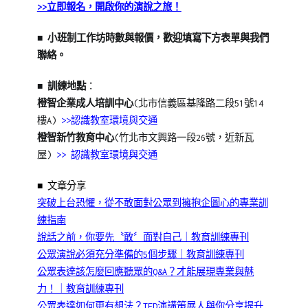
>>立即報名，開啟你的演說之旅！
■ 小班制工作坊時數與報價，歡迎填寫下方表單與我們
聯絡。
■
訓練地點
：
橙智企業成人培訓中心
(北市信義區基隆路二段51號14
樓A)
>>認識教室環境與交通
橙智新竹教育中心
(竹北市文興路一段26號，近新瓦
屋)
>> 認識教室環境與交通
■ 文章分享
突破上台恐懼，從不敢面對公眾到擁抱企圖心的專業訓
練指南
說話之前，你要先〝敢〞面對自己｜教育訓練專刊
公眾演說必須充分準備的5個步驟｜教育訓練專刊
公眾表達該怎麼回應聽眾的Q&A？才能展現專業與魅
力！｜教育訓練專刊
公眾表達如何更有想法？TED演講策展人與你分享提升