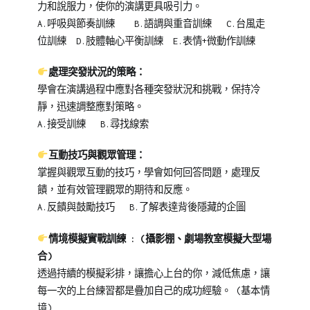
力和說服力，使你的演講更具吸引力。
A.呼吸與節奏訓練 B.語調與重音訓練 C.台風走
位訓練 D.肢體軸心平衡訓練 E.表情+微動作訓練
處理突發狀況的策略：
學會在演講過程中應對各種突發狀況和挑戰，保持冷
靜，迅速調整應對策略。
A.接受訓練 B.尋找線索
互動技巧與觀眾管理：
掌握與觀眾互動的技巧，學會如何回答問題，處理反
饋，並有效管理觀眾的期待和反應。
A.反饋與鼓勵技巧 B.了解表達背後隱藏的企圖
情境模擬實戰訓練 : (攝影棚、劇場教室模擬大型場
合)
透過持續的模擬彩排，讓擔心上台的你，減低焦慮，讓
每一次的上台練習都是疊加自己的成功經驗。 (基本情
境)