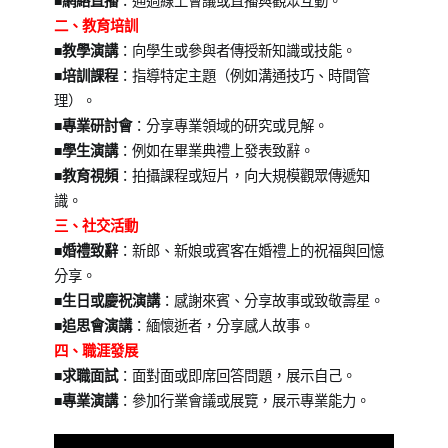
■
網絡直播
：通過線上會議或直播與觀眾互動。
二、教育培訓
■教學演講
：向學生或參與者傳授新知識或技能。
■
培訓課程
：指導特定主題（例如溝通技巧、時間管
理）。
■
專業研討會
：分享專業領域的研究或見解。
■
學生演講
：例如在畢業典禮上發表致辭。
■
教育視頻
：拍攝課程或短片，向大規模觀眾傳遞知
識。
三、社交活動
■
婚禮致辭
：新郎、新娘或賓客在婚禮上的祝福與回憶
分享。
■
生日或慶祝演講
：感謝來賓、分享故事或致敬壽星。
■
追思會演講
：緬懷逝者，分享感人故事。
四、職涯發展
■
求職面試
：面對面或即席回答問題，展示自己。
■
專業演講
：參加行業會議或展覽，展示專業能力。