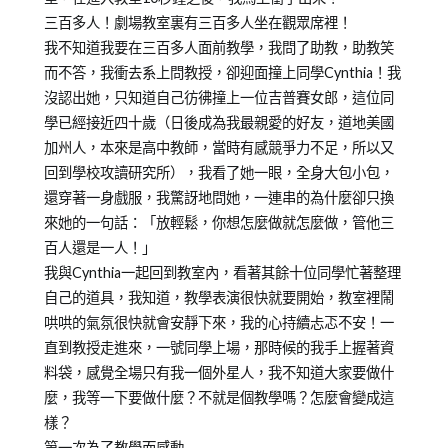
三百多人！劇場教室裏有三百多人坐在觀眾席裡！
我不知道我要在三百多人面前教學，我問了助教，助教笑
而不答，我衝去系上問教授，卻迎面撞上同學Cynthia！我
沒認出她，只知道自己彷彿撞上一位吉普賽女郎，這位同
學已經接近四十歲（日後成為我最親愛的好友，道地美國
加州人，本來是高中教師，當時有感競爭力不足，所以又
回到學校攻讀研究所），我看了她一眼，全身大包小包，
還穿著一身戲服，我驚訝地問她，一連串的為什麼卻只換
來她的一句話：「放輕鬆，你想怎麼做就怎麼做，管他三
百人還是一人！」
我與Cynthia一起回到教室內，看著其餘十位同學忙著整理
自己的道具，我知道，教學表演很快就要開始，教室裡鬧
哄哄的氣氛很快就會安靜下來，我的心持續忐忑不安！一
直到教授走進來，一號同學上場，那時候的我手上握著資
料袋，感覺全場只有我一個外星人，我不知道大家要做什
麼，我等一下要做什麼？不就是個教學嗎？怎麼會變成這
樣？
第一次為了教學而感動