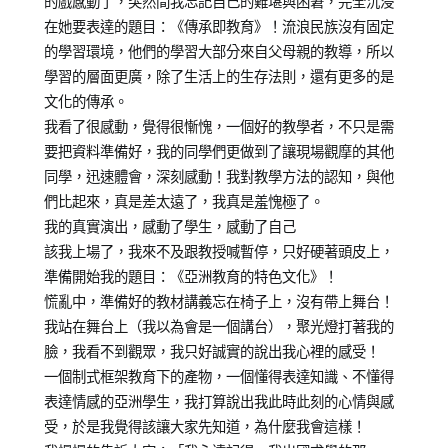
的戲感動了，突然間我忘記自己的難堪與困窘，完全沉浸
在她要表達的題目：《傳承即教育》！流浪民族沒有固定
的學習環境，他們的學習大部分來自父母親的教導，所以
學習的層面更廣，除了生活上的生存法則，還有更多的是
文化的傳承。
我看了很感動，覺得很慚愧，一個好的教學者，不只是需
要把資料準備好，我的同學們更做到了讓現場觀摩的其他
同學，迅速體會，深刻感動！我對教學方法的認知，與他
們比起來，真是差太遠了，我真是羞愧極了。
我的真實演出，感動了學生，感動了自己
該我上場了，我來不及跟教授喊暫停，只好硬著頭皮上，
準備開始我的題目：《亞洲教育的特色文化》！
慌亂中，準備好的教材講義忘在椅子上，沒有帶上舞台！
我站在舞台上（我以為會是一個講台），聚光燈打著我的
臉，我看不到觀眾，我只好誠實的說出我心裡的感受！
一個制式框架教育下的產物，一個懂得表達知識、不懂得
表達情感的亞洲學生，我打算說出我此時此刻的心情與感
受，於是我覺得該讓大家先知道，為什麼我會這樣！