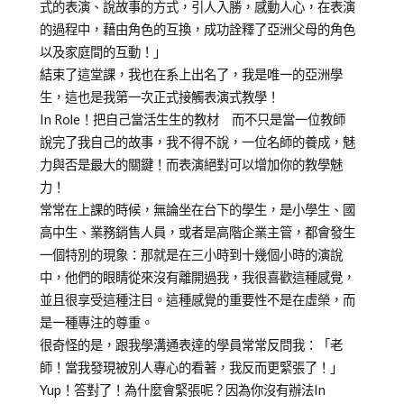
式的表演、說故事的方式，引人入勝，感動人心，在表演
的過程中，藉由角色的互換，成功詮釋了亞洲父母的角色
以及家庭間的互動！」
結束了這堂課，我也在系上出名了，我是唯一的亞洲學
生，這也是我第一次正式接觸表演式教學！
In Role！把自己當活生生的教材 而不只是當一位教師
說完了我自己的故事，我不得不說，一位名師的養成，魅
力與否是最大的關鍵！而表演絕對可以增加你的教學魅
力！
常常在上課的時候，無論坐在台下的學生，是小學生、國
高中生、業務銷售人員，或者是高階企業主管，都會發生
一個特別的現象：那就是在三小時到十幾個小時的演說
中，他們的眼睛從來沒有離開過我，我很喜歡這種感覺，
並且很享受這種注目。這種感覺的重要性不是在虛榮，而
是一種專注的尊重。
很奇怪的是，跟我學溝通表達的學員常常反問我：「老
師！當我發現被別人專心的看著，我反而更緊張了！」
Yup！答對了！為什麼會緊張呢？因為你沒有辦法In