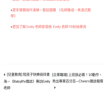
●更多實務操作演練，歡迎選購 《名師養成－表演式教
學》
●更加了解 Emily 老師部落格 Emily 老師 FB粉絲專頁
[兒童教育] 陪孩子快樂徜徉書
[企業職場] 上班族必看！10動作，
秀出專業百分百—Cheers雜誌報導
海－《Babylife雜誌》專訪Emily
老師