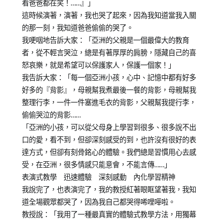
看爸爸都在笑！……』」
這時候演著，演著，我也哭了起來，因為我知道當我入關
的那一刻，我知道爸爸偷偷的哭了。
我哽咽地告訴大家：「亞洲的父親是一個最偉大的教育
者，從不輕言哭泣，總是有著厚厚的肩膀，隱藏自己的喜
怒哀樂，就是希望可以保護家人，保護一個家！」
我告訴大家：「每一個亞洲小孩，心中、記憶中都有好多
好多的『背影』，母親幫我煮最後一餐的背影，母親幫我
整理行李，一件一件塞進毛衣的背影，父親幫我提行李，
偷偷哭泣的背影……
「亞洲的小孩，可以從父母身上學習到很多、很多說不出
口的愛，看不到，但卻深刻感受的到，也許沒有很好的表
達方式，但卻有刻骨銘心的體驗。我們總是習慣用心去感
受，在亞洲，很多情感只能意會，不能言傳……」
表演式教學 迅速體驗 深刻感動 內化學習精神
我說完了，也表演完了，我的教授紅著眼眶望著我，我知
道全場觀眾都哭了，因為我自己都哭得唏哩嘩啦。
教授說：「我用了一種最真實的體驗式教學方法，用獨幕