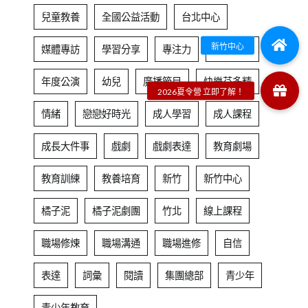
兒童教養
全國公益活動
台北中心
媒體專訪
學習分享
專注力
居家學習
年度公演
幼兒
廣播節目
快樂芬多精
情緒
戀戀好時光
成人學習
成人課程
成長大件事
戲劇
戲劇表達
教育劇場
教育訓練
教養培育
新竹
新竹中心
橘子泥
橘子泥劇團
竹北
線上課程
職場修煉
職場溝通
職場進修
自信
表達
詞彙
閱讀
集團總部
青少年
青少年教育