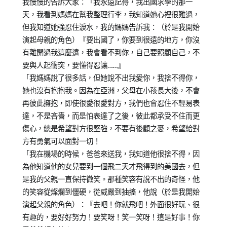
我慢慢的告訴大家：「我永遠記得，我出國求學的那一
天，我看到媽媽在幫我整理行李，我知道她心裡很難過，
但我知道她強忍住淚水，我的媽媽告訴我：（於是我開始
演起母親的角色）『要出國了，你要到很遠的地方，你沒
有離開過我這麼遠，我會看不到你，自己要照顧自己，不
要與人起衝突，要懂得忍讓……』
「我媽媽說了很多話，但她說不出我愛你，我捨不得你，
她也沒有抱抱我。因為在亞洲，父母在小孩長大後，不會
再彼此擁抱，即使很愛很愛對方，我們也會忍住不輕易表
達，不是吝嗇，而是怕表達了之後，彼此都承受不住而更
傷心，總是希望對方很堅強，不要有後顧之憂，希望給對
方有勇氣可以面對一切！
「我在機場的時候，爸爸來送我，我知道他很捨不得，因
為他知道他的女兒要到一個飛二天才飛得到的美國去，但
是我的父親一直保持微笑。那種笑容有說不出的奇怪，他
的笑容從燦爛到僵硬，從威嚴到抽搐，他說（於是我開始
演起父親的角色）：『去吧！你就飛吧！外面很好玩、很
有趣的，要好好努力！要笑呀！笑一笑呀！這是好事！你