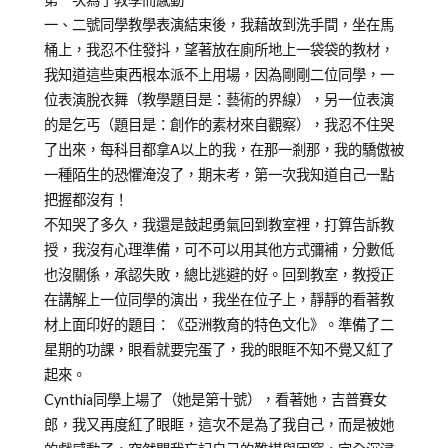
一、二號同學教學表演結束後，我藉故到洗手間，坐在馬
桶上，我忍不住發抖，望著放在廁所地上一袋袋的教材，
我知道這些東西根本派不上用場，因為剛剛二位同學，一
位表演脫衣舞（教學題目是：藝術的界線），另一位表演
的是乞丐（題目是：創作的素材來自觀察），我忍不住哭
了出來，每科目都拿A以上的我，在那一剎那，我的驕傲被
一種陌生的恐懼淹沒了，期末考，第一次我知道自己一點
把握都沒有！
不知哭了多久，我還是鼓起勇氣回到教室裡，打算告訴教
授，我沒有心理準備，可不可以用其他方式彌補，分數低
也沒關係，承認失敗，總比逃避的好。回到教室，教授正
在講解上一位同學的演出，我坐在位子上，靜靜的看著教
材上面印好的題目：《亞洲教育的特色文化》。準備了二
星期的功課，眼看就要完蛋了，我的眼眶不知不覺又紅了
起來。
Cynthia同學上場了（她是第十號），看著她，吉普賽女
郎，我又再度紅了眼眶，這次不是為了我自己，而是被她