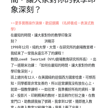
象深刻？
Posted
Posted
Tagged
>>更多實務操作演練，歡迎選購 《名師養成－表演式教
on
in
書
學》
2012-
Emily
籍
在最短的時間，讓大家對你的教學印象深
05-
老
介
刻？ 洪曉芬
02
師
紹
1998年12月，紐約大學，大雪，在研究所的劇場教室裡，
其
我結束了一堂我永遠忘不了的課程！
他
教授Lowell Swortzell（NYU劇場教育研究所所長），出
專
了一道期末功課：「如何在最短的時間，讓大家對你的教
欄
學印象深刻。」
班上總共有12人，在美國紐約這個西方國家唸書，可想而
知，同學都是非常友善的，所以這堂課我沒有放在心上，
就是一個教學課吧。一如往常，我準備好所有的資料、筆
記、投影片、印刷精美的教材，並且稍作打扮之後，在教
室門口，助教請我抽了號碼，我拿到12號，隨即進入教
室，在進入教室10秒鐘之後，我馬上衝了出來！