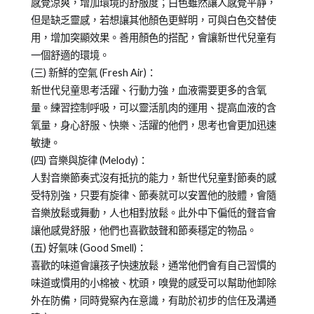
感覺涼爽，增加環境的舒服度；白色雖然讓人感覺平靜，
但是缺乏靈感，若想讓其他顏色更鮮明，可與白色交替使
用，增加突顯效果。善用顏色的搭配，會讓新世代兒童有
一個舒適的環境。
(三) 新鮮的空氣 (Fresh Air)：
新世代兒童思考活躍、行動力強，血液需要更多的含氧
量。練習控制呼吸，可以靈活肌肉的運用、提高血液的含
氧量，身心舒服、快樂、活躍的他們，思考也會更加迅速
敏捷。
(四) 音樂與旋律 (Melody)：
人對音樂節奏式沒有抵抗的能力，新世代兒童對節奏的感
受特別強，只要有旋律、節奏就可以安置他的肢體，會隨
音樂放鬆或舞動，人也相對放鬆。此外中下偏低的聲音會
讓他感覺舒服，他們也喜歡鼓聲和節奏穩定的物品。
(五) 好氣味 (Good Smell)：
喜歡的味道會讓孩子快速放鬆，通常他們會有自己習慣的
味道或慣用的小棉被、枕頭，嗅覺的感受可以幫助他卸除
外在防備，同時覺察內在意識，有助於初步的信任及溝通