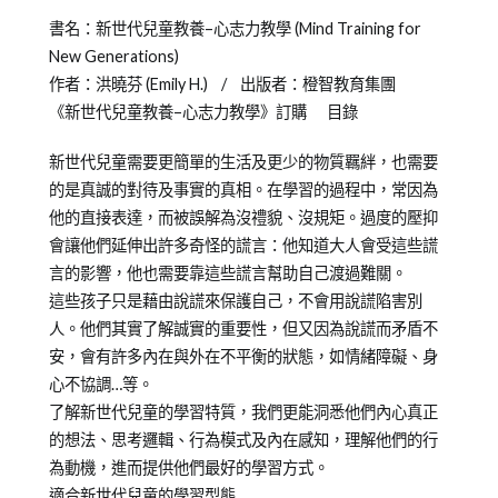
Posted
Posted
Tagged
書名：新世代兒童教養–心志力教學 (Mind Training for
on
in
書
New Generations)
2012-
Emily
籍
作者：洪曉芬 (Emily H.) / 出版者：橙智教育集團
09-
老
介
《新世代兒童教養–心志力教學》訂購 目錄
24
師
紹
其
新世代兒童需要更簡單的生活及更少的物質羈絆，也需要
他
的是真誠的對待及事實的真相。在學習的過程中，常因為
專
他的直接表達，而被誤解為沒禮貌、沒規矩。過度的壓抑
欄
會讓他們延伸出許多奇怪的謊言：他知道大人會受這些謊
言的影響，他也需要靠這些謊言幫助自己渡過難關。
這些孩子只是藉由說謊來保護自己，不會用說謊陷害別
人。他們其實了解誠實的重要性，但又因為說謊而矛盾不
安，會有許多內在與外在不平衡的狀態，如情緒障礙、身
心不協調…等。
了解新世代兒童的學習特質，我們更能洞悉他們內心真正
的想法、思考邏輯、行為模式及內在感知，理解他們的行
為動機，進而提供他們最好的學習方式。
適合新世代兒童的學習型態