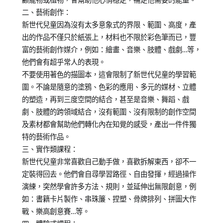
二、藝術創作：
新世代兒童因為沒有太多意象式的界限、範圍、高度，產
出的作品不僅只於紙張上，材料也不限於彩色筆而已，豐
富的藝術創作媒介，例如：繪畫、音樂、肢體、戲劇…等，
他們會有超乎常人的表現。
不要使用著色的描圖本，這會限制了新世代兒童的學習範
圍。不論是隨意的塗鴉、色彩的應用、多元的媒材、立體
的塑造，再到三度空間的結合，甚至是音樂、舞蹈、戲
劇、肢體的跨領域結合，沒有範圍、沒有限制的創作空間
及素材都會幫助他們轉化內在知覺的感受，產出一件件獨
特的藝術作品。
三、實作類課程：
新世代兒童非常喜歡自己動手做，喜歡拆解東西，卻不一
定裝得回去。他們會自尋學習路徑、自由發揮，經過操作
演練，突然學會許多方法、規則，並延伸出無限創意，例
如：書籍卡片製作、串珠簾、捏塑、骨牌排列、拼圖大作
戰、樂高創意賽…等。