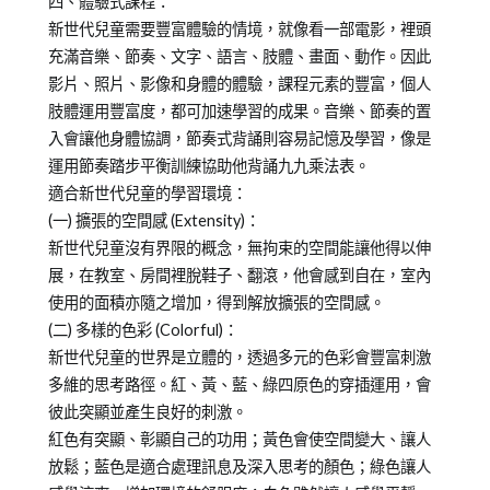
四、體驗式課程：
新世代兒童需要豐富體驗的情境，就像看一部電影，裡頭
充滿音樂、節奏、文字、語言、肢體、畫面、動作。因此
影片、照片、影像和身體的體驗，課程元素的豐富，個人
肢體運用豐富度，都可加速學習的成果。音樂、節奏的置
入會讓他身體協調，節奏式背誦則容易記憶及學習，像是
運用節奏踏步平衡訓練協助他背誦九九乘法表。
適合新世代兒童的學習環境：
(一) 擴張的空間感 (Extensity)：
新世代兒童沒有界限的概念，無拘束的空間能讓他得以伸
展，在教室、房間裡脫鞋子、翻滾，他會感到自在，室內
使用的面積亦隨之增加，得到解放擴張的空間感。
(二) 多樣的色彩 (Colorful)：
新世代兒童的世界是立體的，透過多元的色彩會豐富刺激
多維的思考路徑。紅、黃、藍、綠四原色的穿插運用，會
彼此突顯並產生良好的刺激。
紅色有突顯、彰顯自己的功用；黃色會使空間變大、讓人
放鬆；藍色是適合處理訊息及深入思考的顏色；綠色讓人