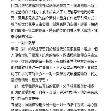
目前台灣的教育制度多以紙筆測驗為主，無法測驗出新世
代兒童的真正能力。放下語言文字，接納尊重他們的差
異，運用多元表達的媒介素材，量身訂作教學引導方式，
給予新世代兒童自由發揮、創意表達的空間，諄重、接納
他們最獨一無二的殊異，將有助於他們融入生活環境、懂
得慷慨的分享。
一、一對一教學：
單獨一對一的關注學習對於新世代兒童很重要，增加一個
人便會增加干擾源，訊息的接收、過濾與統整便容易產生
困擾。從頭到尾的單一指導，有助於新世代兒童的學習。
他們喜歡只專注一件事情上，不太有廣泛的興趣，喜歡釐
清每件事的來龍去脈。一對一教學方式最能幫助新世代兒
童紓緩情緒、穩定學習。
一對一教學強調內在真誠的互動，父母親單獨與他相處，
能讓他感受舒服、自在，真誠、專注地對待，他的學習成
效自然而然會提升。
養寵物、照顧植物也是另一種一對一的陪伴方式。專心照
顧寵物或植物，會幫助他心情穩定，補足他需要的能量。