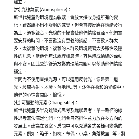
建立。
(六) 光線氣氛 (Atmosphere)：
新世代兒童對環境極為敏感，會放大接收身邊所有的變
化，雖然說不出不舒服的感覺，但會直接反應在情緒及行
為上。過多聲音、光線的干擾會使他們情緒暴躁。他們需
要安靜的時間，不喜歡沒有意義的談話，不喜歡人群太
多、太複雜的環境。複雜的人群及環境藏著太多顯性及隱
性的訊息，當他們無法處理訊息時，容易造成情緒的躁動
與不安。因此營造舒適放鬆的環境氛圍可以幫助他們情緒
穩定。
空間內不使用直接光源，可以運用反射光，像是第二道
光、玻璃折射、地燈、落地燈…等，沐浴在柔和的光線中，
他們的心情會開朗、愉悅。
(七) 可變動的元素 (Changeable)：
新世代兒童多半為跳躍式思考及塊狀思考，單一路徑的線
性思考無法滿足他們，他們會自然把注意力放在多方向的
發展上。建議在教室、房間中可以充滿各式各樣可變動的
元素，例如：箱子、抱枕、布偶、小桌、角落教室…等，將