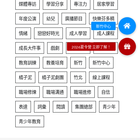
媒體專訪
學習分享
專注力
居家學習
年度公演
幼兒
廣播節目
快樂芬多精
情緒
戀戀好時光
成人學習
成人課程
成長大件事
戲劇
戲劇表達
教育劇場
教育訓練
教養培育
新竹
新竹中心
橘子泥
橘子泥劇團
竹北
線上課程
職場修煉
職場溝通
職場進修
自信
表達
詞彙
閱讀
集團總部
青少年
青少年教育