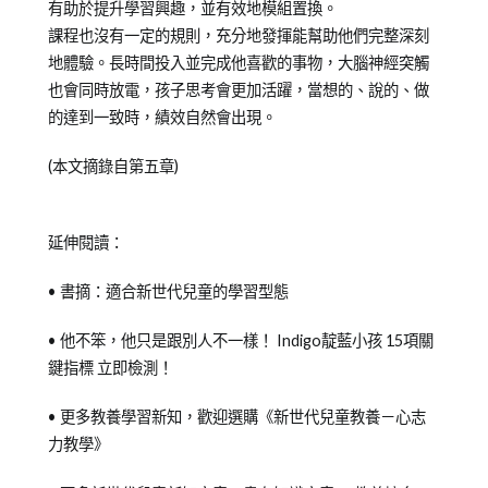
有助於提升學習興趣，並有效地模組置換。
課程也沒有一定的規則，充分地發揮能幫助他們完整深刻
地體驗。長時間投入並完成他喜歡的事物，大腦神經突觸
也會同時放電，孩子思考會更加活躍，當想的、說的、做
的達到一致時，績效自然會出現。
(本文摘錄自第五章)
延伸閱讀：
• 書摘：適合新世代兒童的學習型態
• 他不笨，他只是跟別人不一樣！ Indigo靛藍小孩 15項關
鍵指標 立即檢測！
• 更多教養學習新知，歡迎選購《新世代兒童教養－心志
力教學》