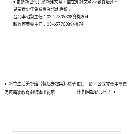
• 更多新世代兒童新知文章，盡在知識文章>>教養培育。
兒童青少年免費專業諮詢專線：
台北李昭賢主任：02-27335338分機204
新竹何美雯主任：03-6577638分機74
新竹生活美學館【藝起去趕集】橘子
每日一問／公立完全中學直
升 如何超額比序？
泥反霸凌教育劇場演出花絮