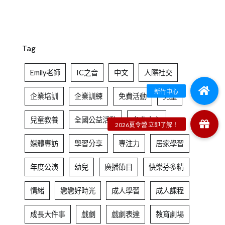
Tag
Emily老師
IC之音
中文
人際社交
企業培訓
企業訓練
免費活動
兒童
兒童教養
全國公益活動
台北中心
媒體專訪
學習分享
專注力
居家學習
年度公演
幼兒
廣播節目
快樂芬多精
情緒
戀戀好時光
成人學習
成人課程
成長大件事
戲劇
戲劇表達
教育劇場