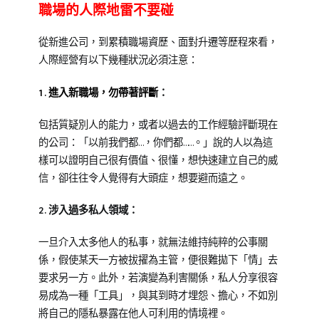
職場的人際地雷不要碰
從新進公司，到累積職場資歷、面對升遷等歷程來看，
人際經營有以下幾種狀況必須注意：
1.進入新職場，勿帶著評斷
：
包括質疑別人的能力，或者以過去的工作經驗評斷現在
的公司：「以前我們都…，你們都……。」說的人以為這
樣可以證明自己很有價值、很懂，想快速建立自己的威
信，卻往往令人覺得有大頭症，想要避而遠之。
2.涉入過多私人領域：
一旦介入太多他人的私事，就無法維持純粹的公事關
係，假使某天一方被拔擢為主管，便很難拋下「情」去
要求另一方。此外，若演變為利害關係，私人分享很容
易成為一種「工具」，與其到時才埋怨、擔心，不如別
將自己的隱私暴露在他人可利用的情境裡。