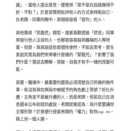
感」，當他人提出意見，便覺得「是不是在說我做得不
好、不對？」於是習慣用批評他人的方式來捍衛自己，
在老闆、同事的眼中，是個很容易「發作」的人。
其他像是「笑面虎」類型，或者喜歡透過「挖苦」同事
來吸引他人注目的人，也都很容易踩到職場的人際地
雷。但是，與其說這些是個性使然，不如去思考，原生
家庭究竟為我們夾帶著什麼樣的「緊箍咒」？影響了我
們什麼？嘗試去瞭解、突破，自我才有不一樣的改變可
能。
其實，職場中，最重要的還是必須清楚自己所做的每件
事，有沒有與在棋局中被賦予的角色劃上等號？好比升
遷，主角並不是被升遷的人，而是老闆，但若自己在消
息還未公布前就四處說，老闆就會認為：為什麼要讓你
主導形勢？於是便行使當老闆的「權力」對你say no，
換上另一個人選。