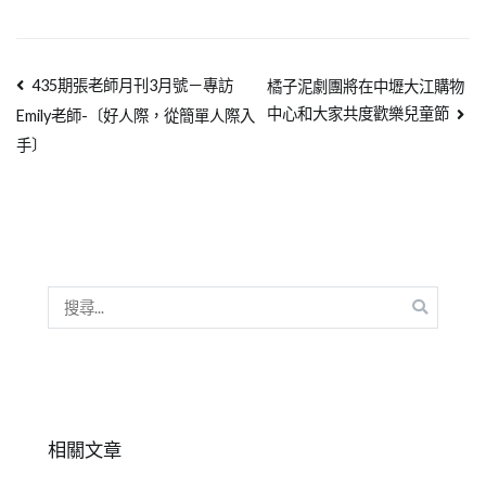
435期張老師月刊3月號－專訪
橘子泥劇團將在中壢大江購物
中心和大家共度歡樂兒童節
Emily老師-〔好人際，從簡單人際入
手〕
相關文章