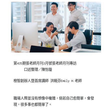
Posted
Posted
Tagged
第435期張老師月刊3月號張老師月刊專訪
on
in
媒
口述整理／陳怡璇
2014-
Emily
體
03-
老
專
橙智創辦人暨首席講師 洪曉芬Emily H.老師
05
師
訪
其
他
職場人際並沒有想像中複雜，倘若自己愈簡單，會發
專
現，很多事也都簡單了。
欄