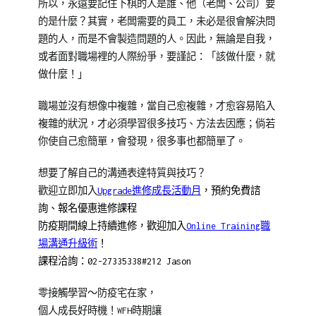
所以，永遠要記住下棋的人是誰、他（老闆、公司）要
的是什麼？其實，老闆需要的員工，未必是很會解決問
題的人，而是不會製造問題的人。因此，無論是自我，
或者面對職場裡的人際紛爭，要謹記：「該做什麼，就
做什麼！」
職場並沒有想像中複雜，當自己愈複雜，才愈容易陷入
複雜的狀況，才必須學習很多技巧、方法去因應；倘若
你使自己愈簡單，會發現，很多事也都簡單了。
想要了解自己的溝通表達特質與技巧？
歡迎立即加入
Upgrade進修成長活動月
，預
約免費諮
詢、報名優惠進修課程
防疫期間線上持續進修，歡迎加入
Online Training職
場溝通升級術
！
課程洽詢：02-27335338#212 Jason
零接觸學習～防疫宅在家，
個人成長好時機！WFH時期讓