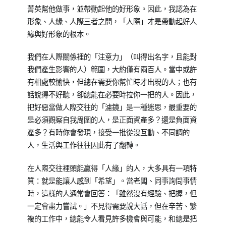
菁英幫他做事，並帶動起他的好形象。因此，我認為在
形象、人緣、人際三者之間，「人際」才是帶動起好人
緣與好形象的根本。
我們在人際關係裡的「注意力」（叫得出名字，且能對
我們產生影響的人）範圍，大約僅有兩百人。當中或許
有相處較愉快，但總在需要你幫忙時才出現的人；也有
話說得不好聽，卻總能在必要時拉你一把的人。因此，
把好惡當做人際交往的「濾鏡」是一種迷思，最重要的
是必須觀察自我周圍的人，是正面資產多？還是負面資
產多？有時你會發現，接受一批從沒互動、不同調的
人，生活與工作往往因此有了翻轉。
在人際交往裡頭能贏得「人緣」的人，大多具有一項特
質：就是能讓人感到「希望」。當老闆、同事詢問事情
時，這樣的人通常會回答：「雖然沒有經驗、把握，但
一定會盡力嘗試。」不見得需要說大話，但在辛苦、繁
複的工作中，總能令人看見許多機會與可能，和總是把