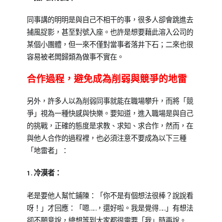
同事講的明明是與自己不相干的事，很多人卻會跳進去
捕風捉影，甚至對號入座。也許是想要藉此溶入公司的
某個小團體，但一來不僅對當事者落井下石；二來也很
容易被老闆歸類為做事不實在。
合作過程，避免成為削弱與競爭的地雷
另外，許多人以為削弱同事就能在職場攀升，而將「競
爭」視為一種快感與快樂。要知道，進入職場是與自己
的挑戰，正確的態度是求教、求知、求合作，然而，在
與他人合作的過程裡，也必須注意不要成為以下三種
「地雷者」：
1.冷漠者：
老是要他人幫忙鋪陳：「你不是有個想法很棒？說說看
呀！」才回應：「嗯……，還好啦。我是覺得……」有想法
卻不願意說，總想等到大家都很需要「我」時再說。