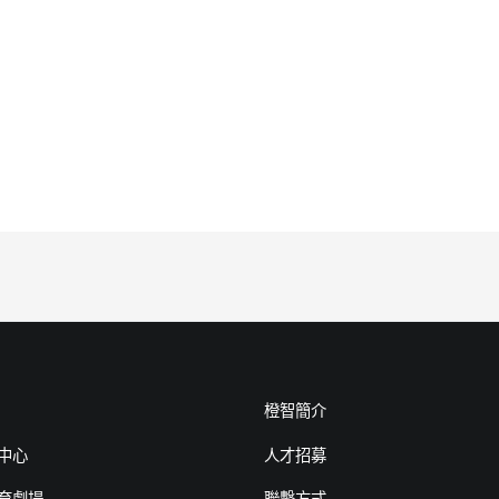
橙智簡介
中心
人才招募
育劇場
聯繫方式