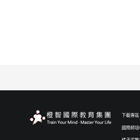
下載專區
國際師培
橘子泥教