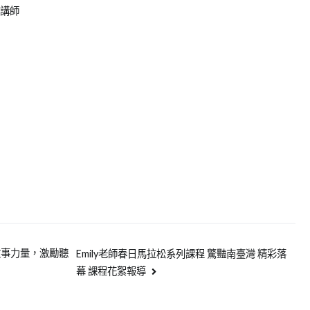
部講師
心的說故事力量，激勵聽
Emily老師春日馬拉松系列課程 驚豔南臺灣 精彩落
幕 課程花絮報導