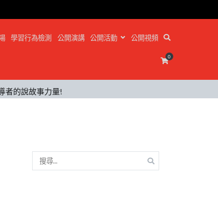
場
學習行為檢測
公開演講
公開活動
公開視頻
0
 領導者的說故事力量!