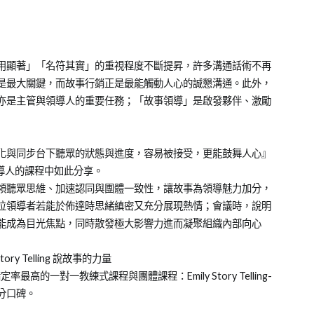
用顯著」「名符其實」的重視程度不斷提昇，許多溝通話術不再
是最大關鍵，而故事行銷正是最能觸動人心的誠懇溝通。此外，
亦是主管與領導人的重要任務；「故事領導」是啟發夥伴、激勵
化與同步台下聽眾的狀態與進度，容易被接受，更能鼓舞人心』
領導人的課程中如此分享。
領聽眾思維、加速認同與團體一致性，讓故事為領導魅力加分，
位領導者若能於佈達時思緒縝密又充分展現熱情；會議時，說明
能成為目光焦點，同時散發極大影響力進而凝聚組織內部向心
y Telling 說故事的力量
高的一對一教練式課程與團體課程：Emily Story Telling-
分口碑。