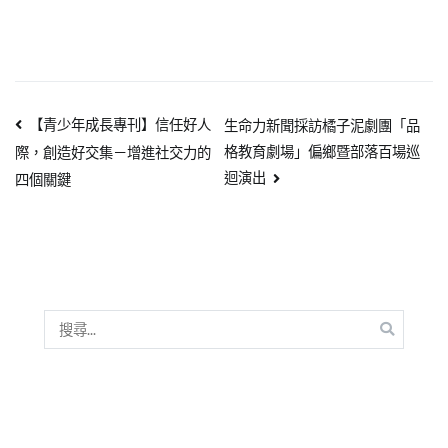
【青少年成長專刊】信任好人
生命力新聞採訪橘子泥劇團「品
格教育劇場」偏鄉暨部落百場巡
際，創造好交集－增進社交力的
迴演出
四個關鍵