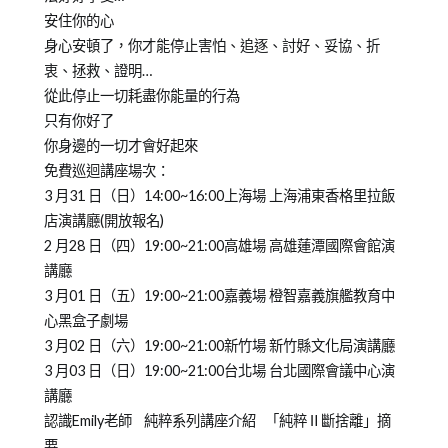
安住你的心
身心安頓了，你才能停止害怕、追逐、討好、妥協、折
衷、拯救、證明…
從此停止一切耗盡你能量的行為
只有你好了
你身邊的一切才會好起來
免費巡迴講座場次：
3 月31 日（日）14:00~16:00上海場 上海浦東香格里拉飯
店演講廳(開放報名)
2 月28 日（四）19:00~21:00高雄場 高雄蓮潭國際會館演
講廳
3 月01 日（五）19:00~21:00嘉義場 橙智嘉義旗艦教育中
心黑盒子劇場
3 月02 日（六）19:00~21:00新竹場 新竹縣文化局演講廳
3 月03 日（日）19:00~21:00台北場 台北國際會議中心演
講廳
認識Emily老師 純粹系列講座介紹 「純粹Ⅱ斷捨離」摘
要