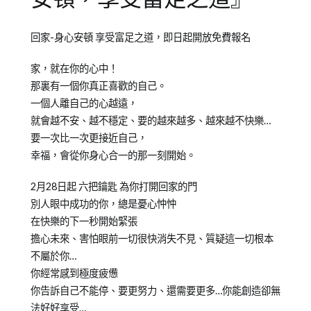
Posted
Posted
Tagged
回家-身心安頓 享受富足之道，即日起開放免費報名
on
in
Emily
2013-
洪
老
家，就在你的心中！
02-
曉
師
那裏有一個你真正喜歡的自己。
06
芬
一個人離自己的心越遠，
Emily
就會越不安、越不穩定、要的越來越多、越來越不快樂…
老
要一次比一次更接近自己，
師
幸福，會從你身心合一的那一刻開始。
課
2月28日起 六把鑰匙 為你打開回家的門
程
別人眼中成功的你，總是憂心忡忡
在快樂的下一秒開始緊張
擔心未來、害怕眼前一切很快消失不見、質疑這一切根本
不屬於你…
你經常感到極度疲憊
你告訴自己不能停、要更努力、還需要更多…你能創造卻無
法好好享受…