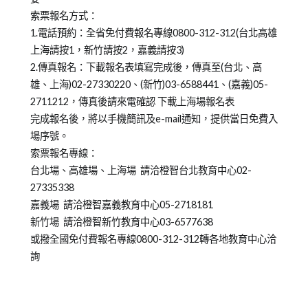
索票報名方式：
1.電話預約：全省免付費報名專線0800-312-312(台北高雄
上海請按1，新竹請按2，嘉義請按3)
2.傳真報名：下載報名表填寫完成後，傳真至(台北、高
雄、上海)02-27330220、(新竹)03-6588441、(嘉義)05-
2711212，傳真後請來電確認 下載上海場報名表
完成報名後，將以手機簡訊及e-mail通知，提供當日免費入
場序號。
索票報名專線：
台北場、高雄場、上海場 請洽橙智台北教育中心02-
27335338
嘉義場 請洽橙智嘉義教育中心05-2718181
新竹場 請洽橙智新竹教育中心03-6577638
或撥全國免付費報名專線0800-312-312轉各地教育中心洽
詢