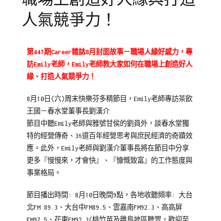
人氣競爭力！
Posted
Posted
Tagged
第447期Career雜誌8月封面故事－職場人緣好感力，專
on
in
Emily
訪Emily老師，Emily老師教大家如何在職場上創造好人
2013-
媒
老
緣、打造人氣競爭力！
08-
體
師
21
報
8月10日(六)周末快樂芬多精節目，Emily老師專訪茶飲
導/
王國－春水堂董事長劉漢介
活
節目中聽Emily老師與雅號甘侯的劉員外，談春水堂獨
動
特的經營傳奇、36道百年經營思考與庶民經濟的奇蹟效
花
應。此外，Emily老師與劉漢介董事長將在節目中分享
絮
,
更多『慢慢來，才會快』、『慷慨致富』的工作態度與
洪
事業格局。
曉
芬
節目播出時間: 8月10日晚間9點，各地收聽頻率: 大台
Emily
北FM 89.3、大台中FM89.5、雲嘉南FM92.3、高高屏
老
FM97.5、花東FM92.3(桃竹苗及離島地區聽眾，歡迎至