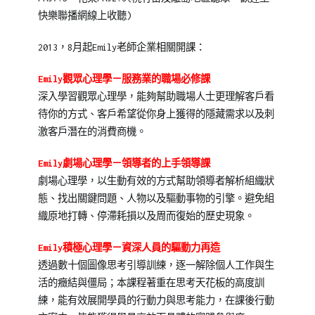
師
快樂聯播網線上收聽)
課
程
2013，8月起Emily老師企業相關開課：
Emily觀眾心理學－服務業的職場必修課
深入學習觀眾心理學，能夠幫助職場人士更理解客戶看
待你的方式、客戶希望從你身上獲得的隱藏需求以及刺
激客戶潛在的消費商機。
Emily劇場心理學－領導者的上手領導課
劇場心理學，以生動有效的方式幫助領導者解析組織狀
態、找出關鍵問題、人物以及驅動事物的引擎。避免組
織原地打轉、停滯耗損以及周而復始的歷史現象。
Emily積極心理學－資深人員的驅動力再造
透過數十個圖像思考引導訓練，逐一解除個人工作與生
活的癥結與僵局；本課程著重在思考天花板的高度訓
練，能有效展開學員的行動力與思考能力，在課後行動