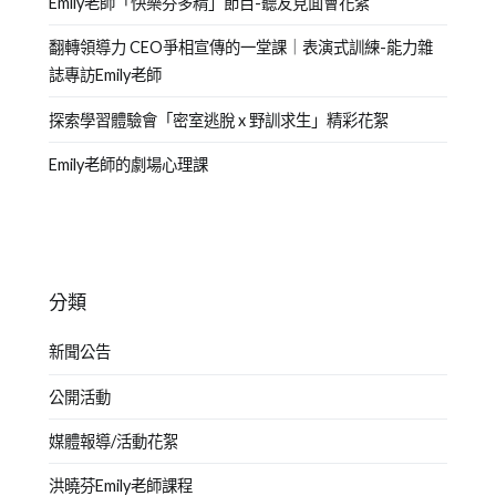
Emily老師「快樂芬多精」節目-聽友見面會花絮
翻轉領導力 CEO爭相宣傳的一堂課｜表演式訓練-能力雜
誌專訪Emily老師
探索學習體驗會「密室逃脫 x 野訓求生」精彩花絮
Emily老師的劇場心理課
分類
新聞公告
公開活動
媒體報導/活動花絮
洪曉芬Emily老師課程