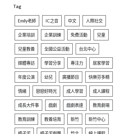
Tag
Emily老師
IC之音
中文
人際社交
企業培訓
企業訓練
免費活動
兒童
兒童教養
全國公益活動
台北中心
媒體專訪
學習分享
專注力
居家學習
年度公演
幼兒
廣播節目
快樂芬多精
情緒
戀戀好時光
成人學習
成人課程
成長大件事
戲劇
戲劇表達
教育劇場
教育訓練
教養培育
新竹
新竹中心
橘子泥
橘子泥劇團
竹北
線上課程