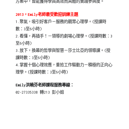
方案中，皆能獲得學員高效而具體的實踐參與度。
2013，Emily老師最受歡迎訓練主題
1.聚氣，吸引好客戶－服務的觀眾心理學。(授課時
數：3至6小時)
2.看懂，再插手！－領導的劇場心理學。(授課時數：3
至6小時)
3.放下，換幕的哲學與智慧－莎士比亞的領導課。(授
課時數：3至6小時)
4.掌握十個心理效應，重拾工作驅動力－積極的正向心
理學。(授課時數：3至6小時)
Emily洪曉芬老師課程服務專線：
02-27335338 轉213 彭小姐