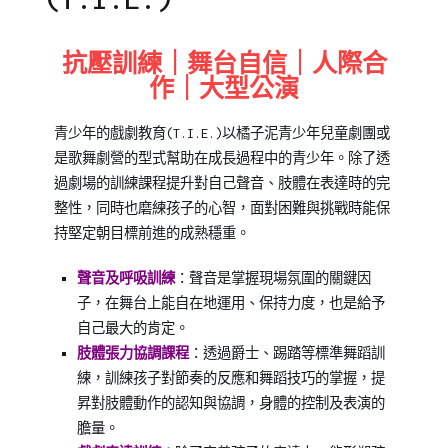
Posted
Posted
Tagged
抗壓訓練｜舞台自信｜人際合
on
in
橘
作｜大型公演
2021-
橘
子
05-
子
泥
青少年的戲劇教育(T.I.E.)以橘子泥青少年兒童劇團或
01
泥
劇
是歌舞劇營的型式幫助在成長過程中的青少年。除了透
青
團
過劇場的訓練課程提升對自己聲音、肢體在表達時的完
少
整性，同時也磨練孩子的心智，面對困難與挑戰時能保
年
持堅定朝目標前進的成熟穩重。
兒
童
聲音及呼吸訓練
：聲音是掌握現場氛圍的關鍵因
劇
子，在舞台上能自在地運用、保持力度，也是給予
團
自己最大的肯定。
肢體張力協調課程
：透過爵士、踢踏等標準舞蹈訓
練，訓練孩子對節奏的反應和舞蹈技巧的掌握，提
昇對肢體動作的認知與協調，身體的控制及表演的
膽量。