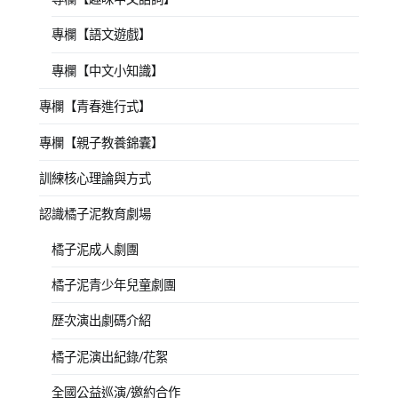
專欄【語文遊戲】
專欄【中文小知識】
專欄【青春進行式】
專欄【親子教養錦囊】
訓練核心理論與方式
認識橘子泥教育劇場
橘子泥成人劇團
橘子泥青少年兒童劇團
歷次演出劇碼介紹
橘子泥演出紀錄/花絮
全國公益巡演/邀約合作