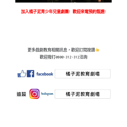
加入橘子泥青少年兒童劇團! 歡迎來電預約甄選!
更多戲劇教育相關訊息，歡迎訂閱按讚
歡迎撥打0800-312-312洽詢