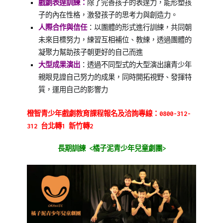
戲劇表達訓練：
除了完善孩子的表達力，能形塑孩
子的內在性格，激發孩子的思考力與創造力。
人際合作與信任
：以團體的形式進行訓練，共同朝
未來目標努力，練習互相補位、教練，透過團體的
凝聚力幫助孩子朝更好的自己而進
大型成果演出
：透過不同型式的大型演出讓青少年
親眼見證自己努力的成果，同時開拓視野、發揮特
質，運用自己的影響力
橙智青少年戲劇教育課程報名及洽詢專線：0800-312-
312 台北轉1 新竹轉2
長期訓練 <橘子泥青少年兒童劇團>