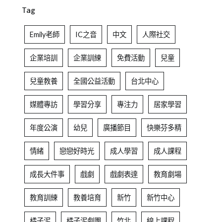
Tag
Emily老師
IC之音
中文
人際社交
企業培訓
企業訓練
免費活動
兒童
兒童教養
全國公益活動
台北中心
媒體專訪
學習分享
專注力
居家學習
年度公演
幼兒
廣播節目
快樂芬多精
情緒
戀戀好時光
成人學習
成人課程
成長大件事
戲劇
戲劇表達
教育劇場
教育訓練
教養培育
新竹
新竹中心
橘子泥
橘子泥劇團
竹北
線上課程