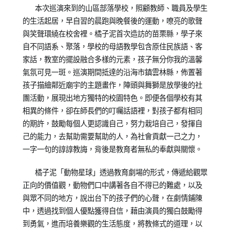
本次巡演來到的山區部落學校，照顧教師、職員及學生
的生活起居，早自習的晨跑與晚餐後的運動，嘹亮的歌聲
與笑聲環繞在校舍裡。橘子泥首次造訪的苗栗縣，學子來
自不同語系、聚落，學校的母語教學包含原住民族語、客
家話，教室的擺設融合多樣的元素，孩子無分你我的溫馨
氣氛可見一斑。巡演期間抵達的沿海市鎮雲林縣，佈置著
孩子描繪鄰近廟宇的主題畫作，陣頭與舞獅是放學後的社
團活動，展現出地方獨特的校園特色。即便各個學校有其
相異的條件，卻在師長們的叮囑話語裡，對孩子都有相同
的期許，鼓勵每個人更認識自己，努力栽培自己，發揮自
己的能力，去幫助需要幫助的人，為社會貢獻一己之力，
一字一句的諄諄教誨，背後是教育者無私的奉獻與關懷。
橘子泥「動物星球」透過教育劇場的形式，傳遞給觀眾
正向的價值觀，動物們口中講著各自不得已的難處，以及
與眾不同的地方，說出台下的孩子們的心聲，在劇情鋪陳
中，透過找到個人優點獲得自信，藉由演員的獨白鼓勵得
到勇氣，進而培養樂觀的生活態度，將教條式的道理，以