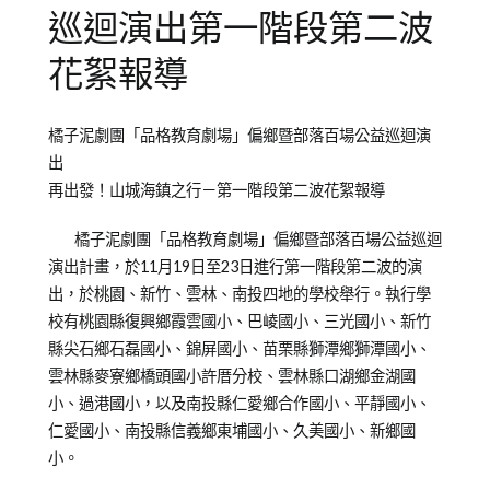
巡迴演出第一階段第二波
花絮報導
Posted
Posted
橘子泥劇團「品格教育劇場」偏鄉暨部落百場公益巡迴演
on
in
出
2012-
橘
再出發！山城海鎮之行－第一階段第二波花絮報導
11-
子
27
泥
橘子泥劇團「品格教育劇場」偏鄉暨部落百場公益巡迴
青
演出計畫，於11月19日至23日進行第一階段第二波的演
少
出，於桃園、新竹、雲林、南投四地的學校舉行。執行學
年
校有桃園縣復興鄉霞雲國小、巴崚國小、三光國小、新竹
兒
縣尖石鄉石磊國小、錦屏國小、苗栗縣獅潭鄉獅潭國小、
童
雲林縣麥寮鄉橋頭國小許厝分校、雲林縣口湖鄉金湖國
劇
小、過港國小，以及南投縣仁愛鄉合作國小、平靜國小、
團
仁愛國小、南投縣信義鄉東埔國小、久美國小、新鄉國
小。