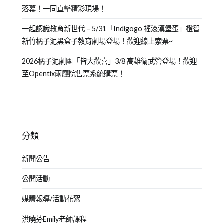
落幕！一同直擊精彩現場！
一起認識教育新世代 – 5/31「Indigogo 搖滾漢堡蛋」橙智
新竹橘子泥黑盒子教育劇場登場！歡迎線上索票~
2026橘子泥劇團「皆大歡喜」3/8 高雄衛武營登場！歡迎
至Opentix兩廳院售票系統購票！
分類
新聞公告
公開活動
媒體報導/活動花絮
洪曉芬Emily老師課程