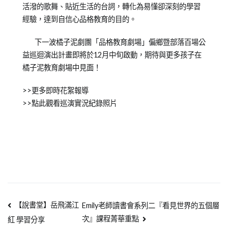
活潑的歌舞、貼近生活的台詞，轉化為易懂卻深刻的學習
經驗，達到自信心品格教育的目的。
下一波橘子泥劇團「品格教育劇場」偏鄉暨部落百場公
益巡迴演出計畫即將於12月中旬啟動，期待與更多孩子在
橘子泥教育劇場中見面！
>>更多即時花絮報導
>>點此觀看巡演實況紀錄照片
【說書堂】岳飛滿江
Emily老師讀書會系列二『看見世界的五個層
次』課程菁華重點
紅 學習分享