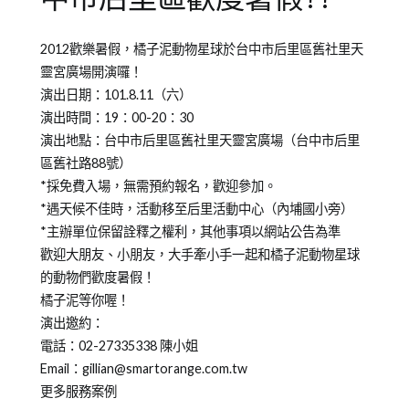
Posted
Posted
2012歡樂暑假，橘子泥動物星球於台中市后里區舊社里天
on
in
靈宮廣場開演囉！
2012-
橘
演出日期：101.8.11（六）
08-
子
演出時間：19：00-20：30
05
泥
演出地點：台中市后里區舊社里天靈宮廣場（台中市后里
青
區舊社路88號）
少
*採免費入場，無需預約報名，歡迎參加。
年
*遇天候不佳時，活動移至后里活動中心（內埔國小旁）
兒
*主辦單位保留詮釋之權利，其他事項以網站公告為準
童
歡迎大朋友、小朋友，大手牽小手一起和橘子泥動物星球
劇
的動物們歡度暑假！
團
橘子泥等你喔！
演出邀約：
電話：02-27335338 陳小姐
Email：gillian@smartorange.com.tw
更多服務案例