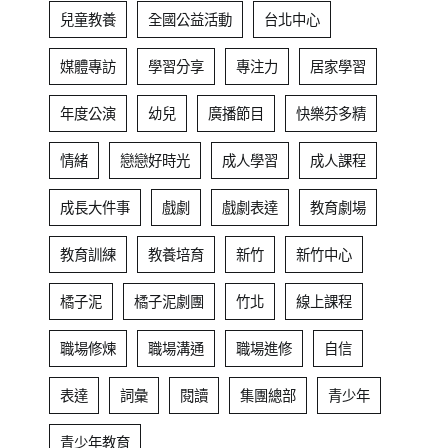
兒童教養
全國公益活動
台北中心
媒體專訪
學習分享
專注力
居家學習
年度公演
幼兒
廣播節目
快樂芬多精
情緒
戀戀好時光
成人學習
成人課程
成長大件事
戲劇
戲劇表達
教育劇場
教育訓練
教養培育
新竹
新竹中心
橘子泥
橘子泥劇團
竹北
線上課程
職場修煉
職場溝通
職場進修
自信
表達
詞彙
閱讀
集團總部
青少年
青少年教育