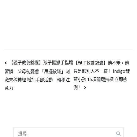
【親子教養錦囊】孩子摳抓手指壞
【親子教養錦囊】他不笨，他
只是跟別人不一樣！ Indigo靛
習慣 父母勿憂慮 「甩擺放鬆」刺
藍小孩 15項關鍵指標 立即檢
激末稍神經 增加手部活動 轉移注
測！
意力