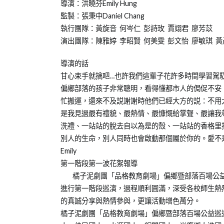
on
in
導演：洪曉芬Emily Hung
2012-
橘
監製：張秉中Daniel Chang
10-
子
執行團隊：黃旋音 何岑仁 彭詩玫 賈翊君 廖芳苡
30
泥
演出團隊：陳雅婷 李昭賢 何美雯 彭文怡 廖敏琪 黃
青
少
導演的話
年
甘心束手就擒吧…也許我們這輩子花許多時間學習駕
兒
偏鄉部落的孩子非常聰明，看得懂都市人的侷促不安
童
忙搬運，還來不及説謝謝時他們已經大方的説：不用
劇
是我見過最有禮貌、最熱情、最慷慨給掌聲、最讓我
團
洗禮、一站站的脫去自以為是的殼、一站站的香格里
別人的生命，別人同時也會啟動那個屬於你的。愛不
Emily
第一階段第一波花絮報導
橘子泥劇團「品格教育劇場」偏鄉暨部落百場公益巡
進行第一階段巡演，過程順利圓滿，深受各校師生熱
的真誠分享與熱情參與，更讓活動增色萬分。
橘子泥劇團「品格教育劇場」偏鄉暨部落百場公益巡