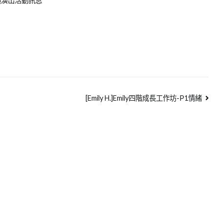
迴演出活動訊息
[Emily H.]Emily四階成長工作坊-P1情緒