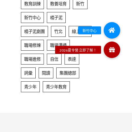
教育訓練
教養培育
新竹
新竹中心
橘子泥
橘子泥劇團
竹北
線上課程
職場修煉
職場溝通
職場進修
自信
表達
詞彙
閱讀
集團總部
青少年
青少年教育