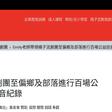
企業教育訓練
成人課程
學前/兒少學習
橘子泥教育劇
劇團
Emily老師帶領橘子泥劇團至偏鄉及部落進行百場公益
泥劇團至偏鄉及部落進行百場公
音紀錄
」基金會 贊助 弱勢 關懷 捐錢 奉獻