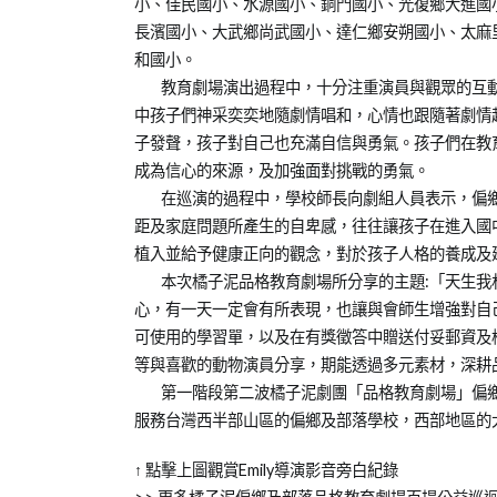
小、佳民國小、水源國小、銅門國小、光復鄉大進國
長濱國小、大武鄉尚武國小、達仁鄉安朔國小、太麻
和國小。
教育劇場演出過程中，十分注重演員與觀眾的互動
中孩子們神采奕奕地隨劇情唱和，心情也跟隨著劇情
子發聲，孩子對自己也充滿自信與勇氣。孩子們在教
成為信心的來源，及加強面對挑戰的勇氣。
在巡演的過程中，學校師長向劇組人員表示，偏鄉
距及家庭問題所產生的自卑感，往往讓孩子在進入國
植入並給予健康正向的觀念，對於孩子人格的養成及
本次橘子泥品格教育劇場所分享的主題:「天生我
心，有一天一定會有所表現，也讓與會師生增強對自
可使用的學習單，以及在有獎徵答中贈送付妥郵資及
等與喜歡的動物演員分享，期能透過多元素材，深耕
第一階段第二波橘子泥劇團「品格教育劇場」偏鄉
服務台灣西半部山區的偏鄉及部落學校，西部地區的
↑ 點擊上圖觀賞Emily導演影音旁白紀錄