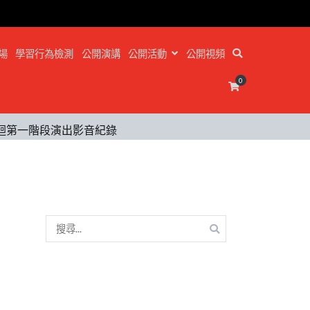
場
學習行為檢測
公開演講
公開活動
公開視頻
0
巡迴第一階段演出影音紀錄