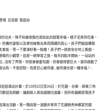
彥偉 呂芸慈 管庭幼
馭的功夫，殊不知被收服也是如此的甜蜜幸福。橘子泥來到花東，
、防備的姿態以及害怕被看出來而隱藏的真心。孩子們搶設備幫
太客氣，等一下要演好看一點喔！孩子們一排排坐在地上看戲，
尊敬的小觀眾。這是一趟學習之旅，每天四點半開始，一站站的
拉…沒有了界限，你就會被愛包圍，你會變得更巨大。當你啟動了
是佔有，不是控制，而是甘心被俘虜…被俘虜也是一種幸福！-
迴演出計畫，於10月22日至26日，於花蓮、台東、屏東三地
烈歡迎及照顧，讓劇組人員倍感親切溫馨，而所有偏鄉部落孩子
迴演出活動，第一階段第一波腳步來到了花蓮縣秀林鄉富世國