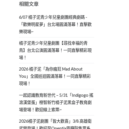
相關文章
6/07 橘子泥青少年兒童劇團經典劇碼 -
「歡樂明星夢」台北場圓滿落幕！直擊歡
樂現場~
橘子泥青少年兒童劇團【尋找幸福的青
鳥】台北公演圓滿落幕！一同直擊精彩現
場！
2026 橘子泥「為你瘋狂 Mad About
You」全國巡迴圓滿落幕！一同直擊精彩
現場！
一起認識教育新世代 – 5/31「Indigogo 搖
滾漢堡蛋」橙智新竹橘子泥黑盒子教育劇
場登場！歡迎線上索票~
2026橘子泥劇團「皆大歡喜」3/8 高雄衛
武營登場！歡迎至Opentix兩廳院售票系