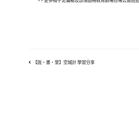
>> 更多橘子泥偏鄉及部落品格教育劇場百場公益巡
【說‧書‧堂】空城計 學習分享