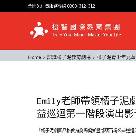
全國免付費服務專線 0800-312-312
Home
認識橘子泥教育劇場
橘子泥青少年兒童
Emily老師帶領橘子
益巡迴第一階段演出影
Posted
Posted
「橘子泥劇團品格教育劇場偏鄉暨部落百場公益巡迴演出