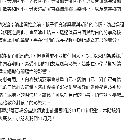
小、大興國小、光復國小、豐濱鄉豐濱國小，以及台東縣長濱鄉
里鄉美和國小，最後造訪屏東縣滿州鄉長樂國小、以及來義鄉南
交流；演出開始之前，孩子們充滿興奮與期待的心情，演出過程
起伏隨之變化；直至演出結束，透過演員台詞與對白的分享為孩
育劇場中的學習，將在他們的成長過程中轉化成為無形的養分，
的孩子資源雖少，但資質並不亞於任何人，長期以來因為城鄉差
中青春期時，易受不良的朋友及風氣影響，若能在小學時期持續
建立絕對有關鍵性的影響。
材必有用」，內容強調要學會尊重自己、愛惜自己，對自己有信
己的自信心與能量。演出後橘子泥提供學校教師延伸學習及引導
橘子泥地址的明信片，讓孩子可以把自己的心事、悄悄話、夢想…
品格教育對孩子的影響力。
暨部落百場公益巡迴演出計畫即將於11月中旬啟動，本階段將
大朋友、小朋友我們11月見！