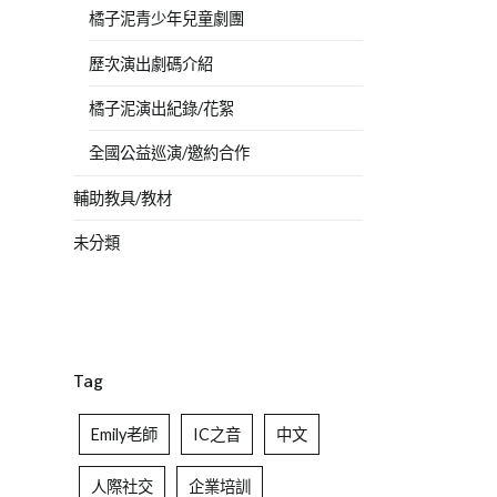
橘子泥青少年兒童劇團
歷次演出劇碼介紹
橘子泥演出紀錄/花絮
全國公益巡演/邀約合作
輔助教具/教材
未分類
Tag
Emily老師
IC之音
中文
人際社交
企業培訓