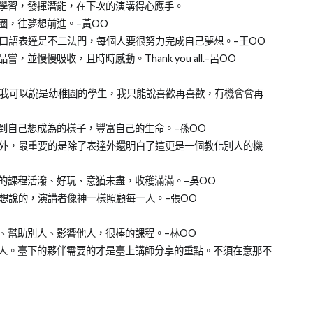
的學習，發揮潛能，在下次的演講得心應手。
圈，往夢想前進。–黃OO
臺口語表達是不二法門，每個人要很努力完成自己夢想。–王OO
慢慢吸收，且時時感動。Thank you all.–呂OO
，我可以說是幼稚園的學生，我只能說喜歡再喜歡，有機會會再
到自己想成為的樣子，豐富自己的生命。–孫OO
巧外，最重要的是除了表達外還明白了這更是一個教化別人的機
的課程活潑、好玩、意猶未盡，收穫滿滿。–吳OO
所想說的，演講者像神一樣照顧每一人。–張OO
、幫助別人、影響他人，很棒的課程。–林OO
到人。臺下的夥伴需要的才是臺上講師分享的重點。不須在意那不