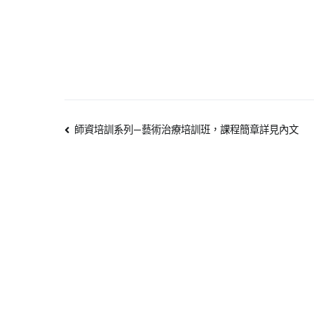
師資培訓系列—藝術治療培訓班，課程簡章詳見內文