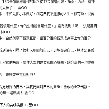
」TED是怎麼樣運作的呢？從TED演講內容、節奏、內涵、精神
的太棒了！–黃OO
大事，不如先把小事做好，創造自我不遺憾的人生。很有趣，很實
「你的習慣是什麼，你的生活就會是什麼。」還有找到「解 決關鍵問
林OO
容中，自然與臺下觀眾互動，讓百分百的觀眾成為臺上你的百分
也看到課程引導了很多人更開放自己、更想突破自己，這才是最感
務，用宏觀的角度，關注大眾的需要和關心議題，讓分享的一切變得
電力，來橙智充電就對啦！
我看見最好的自己，讓我們面對自己的夢想，勇敢的重新出發。
的每一場演講！–謝OO
下人的共鳴演講。–張OO