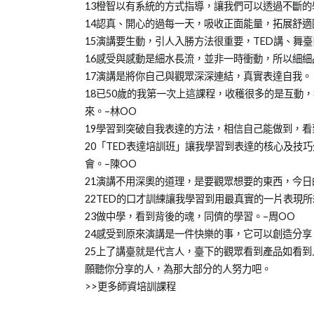
13橙智以有系統的方式指導，讓我們可以透過不斷
14認真、開心的過每一天，吸收正面能量，拓展舒適
15演講要生動，引人入勝方法很重要，TED講、舞
16感受與感動是細水長流，並非一時衝動，所以細細品嘗，並
17演講是將你自己與觀眾深深連結，真實表達自我。
18已50歲的我第一次上這課程，收穫很多的是互動
來。–林OO
19學習到突破自我表達的方法，相信自己能做到，看
20「TED表達培訓班」讓我學習到表達的核心及技
會。–陳OO
21演講不用深奧的道理，是要觀眾想要的東西，今日
22TED的口才訓練讓我學習到用最真實的一片表現
23做中學，看到背後的魂，同儕的學習。–周OO
24感受到原來演講是一件快樂的事，它可以創造分享
25上了講臺就是代言人，臺下的觀眾看到產品如看
願聽你分享的人，為那大部分的人努力吧。
>>更多師資培訓課程