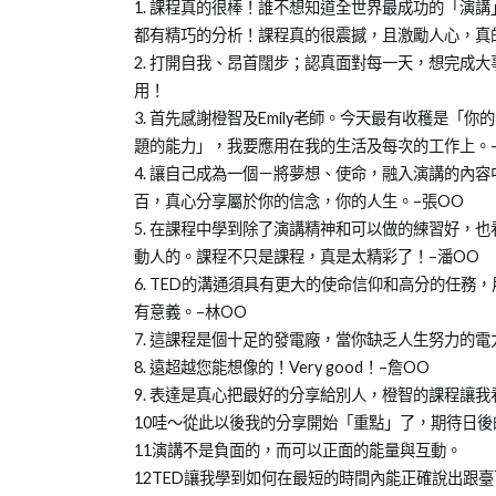
on
in
學
1. 課程真的很棒！誰不想知道全世界最成功的「演講
2015-
成
習
都有精巧的分析！課程真的很震撼，且激勵人心，真
05-
人
分
2. 打開自我、昂首闊步；認真面對每一天，想完成
19
培
享
用！
訓
3. 首先感謝橙智及Emily老師。今天最有收穫是
心
題的能力」，我要應用在我的生活及每次的工作上。–
得
4. 讓自己成為一個－將夢想、使命，融入演講的內
分
百，真心分享屬於你的信念，你的人生。–張OO
享
5. 在課程中學到除了演講精神和可以做的練習好，
動人的。課程不只是課程，真是太精彩了！–潘OO
6. TED的溝通須具有更大的使命信仰和高分的任
有意義。–林OO
7. 這課程是個十足的發電廠，當你缺乏人生努力的
8. 遠超越您能想像的！Very good！–詹OO
9. 表達是真心把最好的分享給別人，橙智的課程讓
10哇～從此以後我的分享開始「重點」了，期待日後
11演講不是負面的，而可以正面的能量與互動。
12TED讓我學到如何在最短的時間內能正確說出跟臺