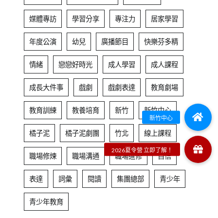
媒體專訪
學習分享
專注力
居家學習
年度公演
幼兒
廣播節目
快樂芬多精
情緒
戀戀好時光
成人學習
成人課程
成長大件事
戲劇
戲劇表達
教育劇場
教育訓練
教養培育
新竹
新竹中心
橘子泥
橘子泥劇團
竹北
線上課程
職場修煉
職場溝通
職場進修
自信
表達
詞彙
閱讀
集團總部
青少年
青少年教育