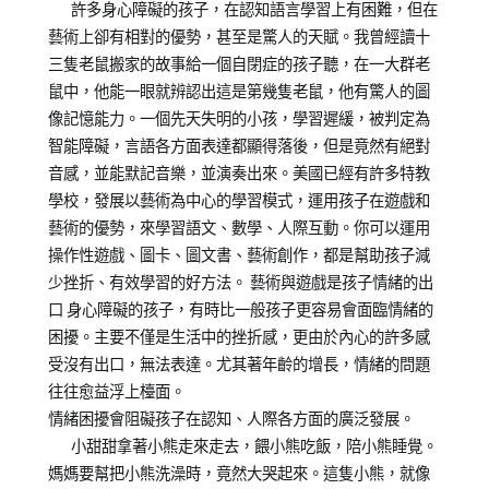
on
in
藝
許多身心障礙的孩子，在認知語言學習上有困難，但在
2011-
成
術
藝術上卻有相對的優勢，甚至是驚人的天賦。我曾經讀十
07-
人
治
三隻老鼠搬家的故事給一個自閉症的孩子聽，在一大群老
24
培
療
鼠中，他能一眼就辨認出這是第幾隻老鼠，他有驚人的圖
訓
像記憶能力。一個先天失明的小孩，學習遲緩，被判定為
心
智能障礙，言語各方面表達都顯得落後，但是竟然有絕對
得
音感，並能默記音樂，並演奏出來。美國已經有許多特教
分
學校，發展以藝術為中心的學習模式，運用孩子在遊戲和
享
藝術的優勢，來學習語文、數學、人際互動。你可以運用
操作性遊戲、圖卡、圖文書、藝術創作，都是幫助孩子減
少挫折、有效學習的好方法。 藝術與遊戲是孩子情緒的出
口 身心障礙的孩子，有時比一般孩子更容易會面臨情緒的
困擾。主要不僅是生活中的挫折感，更由於內心的許多感
受沒有出口，無法表達。尤其著年齡的增長，情緒的問題
往往愈益浮上檯面。
情緒困擾會阻礙孩子在認知、人際各方面的廣泛發展。
小甜甜拿著小熊走來走去，餵小熊吃飯，陪小熊睡覺。
媽媽要幫把小熊洗澡時，竟然大哭起來。這隻小熊，就像