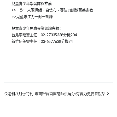
兒童青少年學習課程推薦
>>一對一人際情緒、自信心、專注力訓練菁英家教
>>兒童專注力一對一訓練
兒童青少年免費專業諮詢專線：
台北李昭賢主任：02-27335338分機204
新竹何美雯主任：03-6577638分機74
今週刊八月份特刊-專訪橙智首席講師洪曉芬:有實力更要會說話