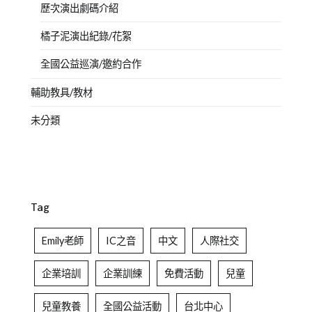
歷次演出劇碼介紹
橘子泥演出紀錄/花絮
全國公益巡演/邀約合作
輔助教具/教材
未分類
Tag
Emily老師
IC之音
中文
人際社交
企業培訓
企業訓練
免費活動
兒童
兒童教養
全國公益活動
台北中心