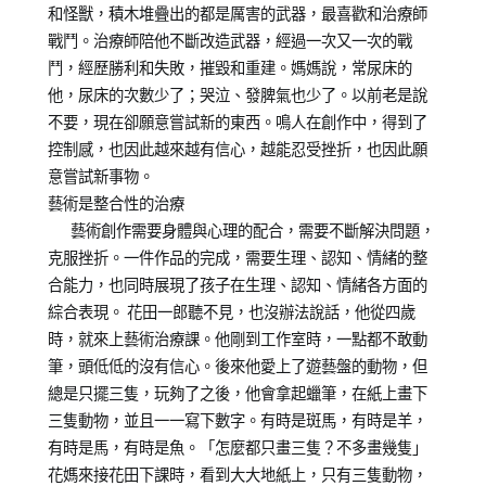
和怪獸，積木堆疊出的都是厲害的武器，最喜歡和治療師
戰鬥。治療師陪他不斷改造武器，經過一次又一次的戰
鬥，經歷勝利和失敗，摧毀和重建。媽媽說，常尿床的
他，尿床的次數少了；哭泣、發脾氣也少了。以前老是說
不要，現在卻願意嘗試新的東西。鳴人在創作中，得到了
控制感，也因此越來越有信心，越能忍受挫折，也因此願
意嘗試新事物。
藝術是整合性的治療
藝術創作需要身體與心理的配合，需要不斷解決問題，
克服挫折。一件作品的完成，需要生理、認知、情緒的整
合能力，也同時展現了孩子在生理、認知、情緒各方面的
綜合表現。 花田一郎聽不見，也沒辦法說話，他從四歲
時，就來上藝術治療課。他剛到工作室時，一點都不敢動
筆，頭低低的沒有信心。後來他愛上了遊藝盤的動物，但
總是只擺三隻，玩夠了之後，他會拿起蠟筆，在紙上畫下
三隻動物，並且一一寫下數字。有時是斑馬，有時是羊，
有時是馬，有時是魚。「怎麼都只畫三隻？不多畫幾隻」
花媽來接花田下課時，看到大大地紙上，只有三隻動物，