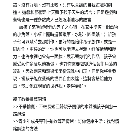
錯、沒有好壞、沒有比較，只有以真誠的自我遊戲和創
造。 遊戲和藝術是上天賦予孩子天生的語言；但是遊戲和
藝術也是一種多數成人已經逐漸遺忘的語言。
讓孩子來喚醒我們的赤子之心吧！在家中準備一個藝術
的小角落，小桌上隨時擺著蠟筆、水彩、圖畫紙，告訴孩
子他可以隨時去那創作，更好的是陪伴孩子創作，或是一
同創作。更棒的是，你也可以隨時去塗鴉，紓解情緒和壓
力。也許家裡也會有一面牆，展示著你們的作品，孩子會
感受到你多麼以他為傲。 也許你需要包容這個藝術角落的
凌亂，因為創意和藝術常常從混亂中出現。但是你將會發
現，當孩子能在藝術的世界自由表達，這將會帶給他力
量，幫助他在現實的世界裡，走得更好。
親子教養推薦閱讀
>>不爭輸贏、不較長短回歸親子關係的本質讓孩子與您一
路綠燈
>>青少年成長專刊-有效管理情緒，訂做健康生活：找對情
緒調適的方法