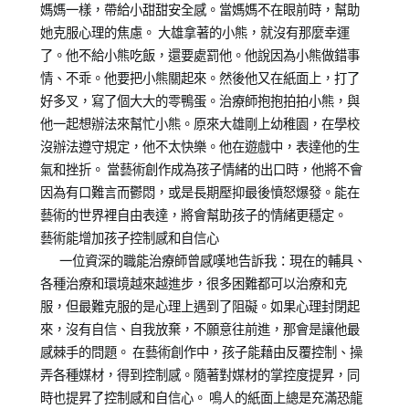
媽媽一樣，帶給小甜甜安全感。當媽媽不在眼前時，幫助
她克服心理的焦慮。 大雄拿著的小熊，就沒有那麼幸運
了。他不給小熊吃飯，還要處罰他。他說因為小熊做錯事
情、不乖。他要把小熊關起來。然後他又在紙面上，打了
好多叉，寫了個大大的零鴨蛋。治療師抱抱拍拍小熊，與
他一起想辦法來幫忙小熊。原來大雄剛上幼稚園，在學校
沒辦法遵守規定，他不太快樂。他在遊戲中，表達他的生
氣和挫折。 當藝術創作成為孩子情緒的出口時，他將不會
因為有口難言而鬱悶，或是長期壓抑最後憤怒爆發。能在
藝術的世界裡自由表達，將會幫助孩子的情緒更穩定。
藝術能增加孩子控制感和自信心
一位資深的職能治療師曾感嘆地告訴我：現在的輔具、
各種治療和環境越來越進步，很多困難都可以治療和克
服，但最難克服的是心理上遇到了阻礙。如果心理封閉起
來，沒有自信、自我放棄，不願意往前進，那會是讓他最
感棘手的問題。 在藝術創作中，孩子能藉由反覆控制、操
弄各種媒材，得到控制感。隨著對媒材的掌控度提昇，同
時也提昇了控制感和自信心。 鳴人的紙面上總是充滿恐龍