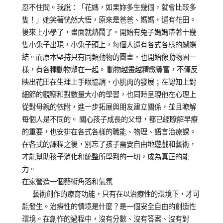
忍不住問。我說：「花媽，如果妳多生幾個，就會比較多
隻！」她笑著恍然大悟，原來是爸爸、媽媽，還有花田。
後來上小學了，畫面就熱鬧了。開始有兔子媽媽帶著十幾
隻小兔子出現，小兔子頭上，每個人還有各式各樣的蝴蝶
結。而原本堅持只有同類動物的圖畫，也開始像動物園一
樣，有各種動物聚在一起。 動物越畫越精緻豐富，不僅反
映出花田在生理上手眼協調，小肌肉的發展；在認知上對
細節的觀察和對數量大小的學習，也同時呈現他在心理上
從對母親的依附，進一步拓展與朋友建立關係，並且瞭解
每個人是不同的。 關心孩子成長的父母，都已經瞭解早療
的重要，也安排在各式各樣的職能、物理、語言治療課。
在各式的課程之後，別忘了孩子需要自由地遊戲和藝術，
才能幫助孩子消化和統整所學到的一切，成為真正的能
力。
在家營造一個藝術角落和氣氛
藝術創作的療育功能，只有在以治療性的環境下，才可
能發生。治療性的情境是什麼？是一個安全自由的創造性
環境。在創作的過程中，沒有分數、沒有答案、沒有對