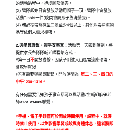
的跑動過程中，造成腳部傷害。
(3)
營隊起始日會發放活動用帽子一頂，營隊中會發放
活動
T-
shirt
一件
(
晚間會請孩子盥洗營服
)
。
(4)
務必攜帶醫療型口罩至少4個以上、
其他消毒清潔物
品等依個人需求攜帶。
2.
與學員聯繫、報平安事宜：
活動第一天報到時刻，
將
提供家長各隊隊輔老師聯絡方式。
#第一日
不
開放聯繫，因孩子剛進入山區需適應環境，
會較早就寢
#若有需要與學員聯繫，開放時間為
第二、三、四日的
中午1230-1310。
有任何需要告知孩子事宜都可以與活動/生輔組麻雀老
師0920-094806聯繫。
#
手機、電子手錶僅可於開放時間使用，課程中、就寢
時禁止使用，
以免影響學習成效與身體休息，
違者將即