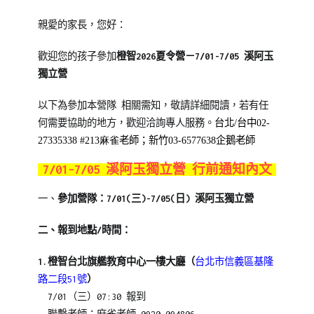
Posted
Posted
親愛的家長，您好：
on
in
2024-
橙
歡迎您的孩子參加
橙智2026夏令營－7/01-7/05 溪阿玉
07-
智
獨立營
26
夏
令
以下為參加本營隊 相關需知，敬請詳細閱讀，若有任
營
台北/台中
02-
何需要協助的地方，歡迎洽詢專人服務。
27335338 #213麻雀
老師；新竹03-6577638企鵝老師
7/01-7/05 溪阿玉獨立營 行前通知內文
一、
參加營隊：7/01(三)-7/05(日) 溪阿玉獨立營
二、報到地點/時間：
1.
橙智台北旗
艦教育中心一樓大廳（
台北市信義區基隆
路二段51號
）
7
/01（三
）07:30 報到