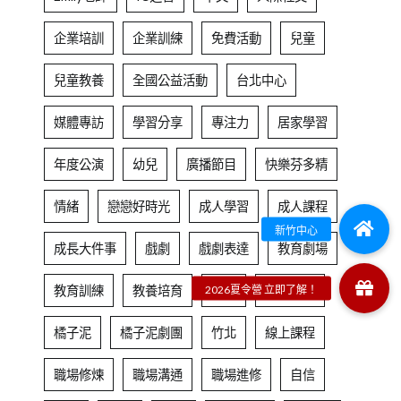
企業培訓
企業訓練
免費活動
兒童
兒童教養
全國公益活動
台北中心
媒體專訪
學習分享
專注力
居家學習
年度公演
幼兒
廣播節目
快樂芬多精
情緒
戀戀好時光
成人學習
成人課程
成長大件事
戲劇
戲劇表達
教育劇場
教育訓練
教養培育
新竹
新竹中心
橘子泥
橘子泥劇團
竹北
線上課程
職場修煉
職場溝通
職場進修
自信