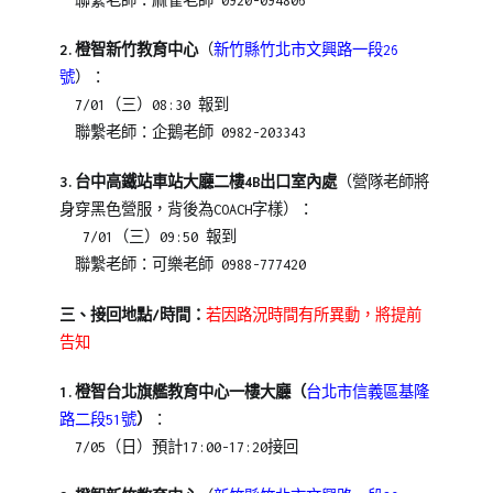
聯繫老師：麻雀老師 0920-094806
2.
橙智新竹教育中心
（
新竹縣竹北市文興路一段26
號
）：
7
/01（三
）
08:30
報到
聯繫老師：企鵝老師 0982-203343
3.
台中高鐵站車站大廳二樓4B出口室內處
（營隊老師將
身穿黑色營服，背後為COACH字樣）：
7
/01（三
）09:50
報到
聯繫老師：可樂老師 0988-777420
三、接回地點/時間：
若因路況時間有所異動，將提前
告知
1.
橙智台北旗艦教
育中心一樓大廳
（
台北市信義區基隆
路二段51號
）
：
7
/05
（日）預計17:00-17:20接回