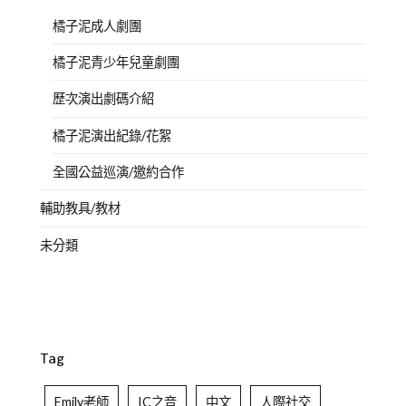
橘子泥成人劇團
橘子泥青少年兒童劇團
歷次演出劇碼介紹
橘子泥演出紀錄/花絮
全國公益巡演/邀約合作
輔助教具/教材
未分類
Tag
Emily老師
IC之音
中文
人際社交