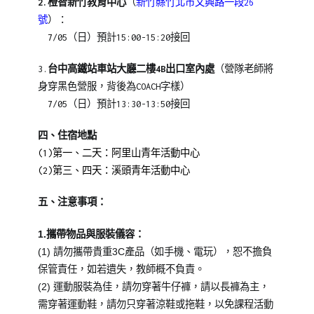
2.
橙智新竹教育中心
（
新竹縣竹北市文興路一段26
號
）：
7
/05
（日）預計15:00-15:20接回
3.
台中高鐵站車站大廳二樓4B出口室內處
（營隊老師將
身穿黑色營服，背後為COACH字樣）
7
/05
（日）預計13:30-13:50接回
四、住宿地點
(1)第一、二天：阿里山青年活動中心
(2)第三、四天：溪頭青年活動中心
五、注意事項：
1.
攜帶物品與服裝儀容：
(1)
請勿攜帶貴重
3C
產品（如手機、
電玩），恕不擔負
保管責任，如若遺失，教師概不負責。
(2)
運動服裝為佳，請勿穿著牛仔褲，請以長褲為主，
需穿著運動鞋，請勿只穿著涼鞋或拖鞋，
以免課程活動