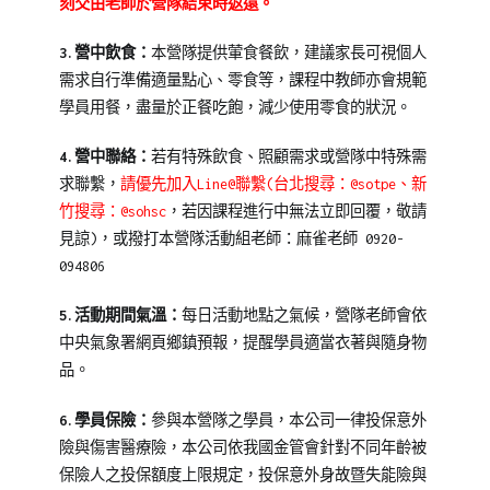
刻交由老師於營隊結束時返還。
3.營中飲食：
本營隊提供葷食餐飲，建議家長可視個人
需求自行準備適量點心、零食等，課程中教師亦會規範
學員用餐，盡量於正餐吃飽，減少使用零食的狀況。
4.營中聯絡：
若有特殊飲食、照顧需求或營隊中特殊需
求聯繫，
請優先加入Line@聯繫(台北搜尋：@sotpe、新
竹搜尋：@sohsc
，若因課程進行中無法立即回覆，敬請
見諒)，或撥打本營隊活動組老師：麻雀
老師 0920-
094806
5.活動期間氣溫：
每日活動地點之氣候，營隊老師會依
中央氣象署網頁鄉鎮預報，提醒學員適當衣著與隨身物
品。
6.學員保險：
參與本營隊之學員，本公司一律投保意外
險與傷害醫療險，本公司依我國金管會針對不同年齡被
保險人之投保額度上限規定，投保意外身故暨失能險與