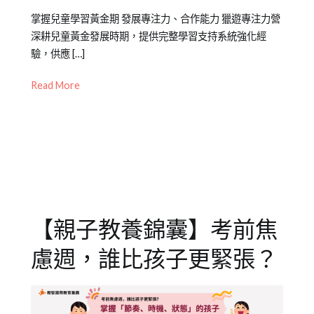
諮
Posted
Posted
Tagged
掌握兒童學習黃金期 發展專注力、合作能力 獵遊專注力營
詢
,
on
in
兒
深耕兒童黃金發展時期，提供完整學習支持系統強化經
青
2026-
Mini
童
,
驗，供應 […]
少
02-
幼
冬
年
,
24
兒
令
Read More
青
教
營
,
春
養
合
,
期
橙
作
,
智
專
夏
注
,
令
幼
營
兒
,
【親子教養錦囊】考前焦
情
緒
,
慮週，誰比孩子更緊張？
新
竹
,
橙
智
,