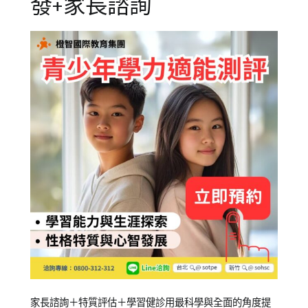
發+家長諮詢
Posted
Posted
Tagged
家長諮詢＋特質評估＋學習健診用最科學與全面的角度提