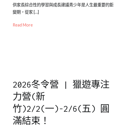
on
in
人
供家長綜合性的學習與成長建議青少年是人生最重要的鉅
2026-
青
格
變期，從家 […]
06-
少
特
Read More
16
年
質
,
成
人
長
際
,
學
習
,
情
緒
,
新
2026冬令營 | 獵遊專注
竹
,
生
力營(新
涯
規
竹)2/2(一)-2/6(五) 圓
劃
,
滿結束！
竹
北
,