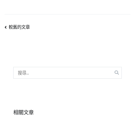
困
難
,
專
文
較舊的文章
注
力
,
章
情
緒
,
導
注
覽
意
搜
力
,
尋
社
關
交
,
鍵
行
字:
為
特
相關文章
質
,
表
達