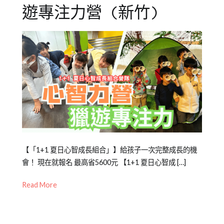
養
遊專注力營 (新竹)
Posted
Posted
Tagged
【「1+1 夏日心智成長組合」】給孩子一次完整成長的機
on
in
2025
會！ 現在就報名 最高省5600元 【1+1 夏日心智成 […]
2025-
橙
夏
Read More
04-
智
令
10
夏
營
,
令
人