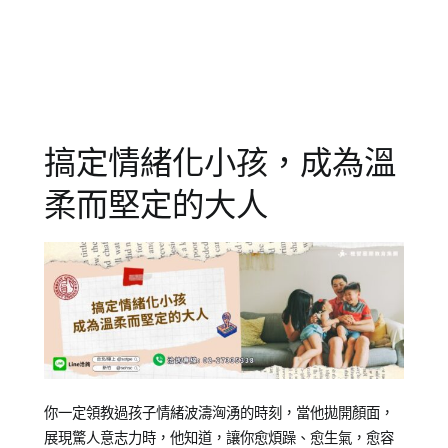
知
學
識
習
,
,
專
情
欄
緒
,
【親
春
子
季
,
搞定情緒化小孩，成為溫
教
行
養
為
,
柔而堅定的大人
錦
親
囊】
子
教
養
,
躁
動
,
過
敏
,
高
Posted
Posted
Tagged
你一定領教過孩子情緒波濤洶湧的時刻，當他拋開顏面，
敏
on
in
兒
展現驚人意志力時，他知道，讓你愈煩躁、愈生氣，愈容