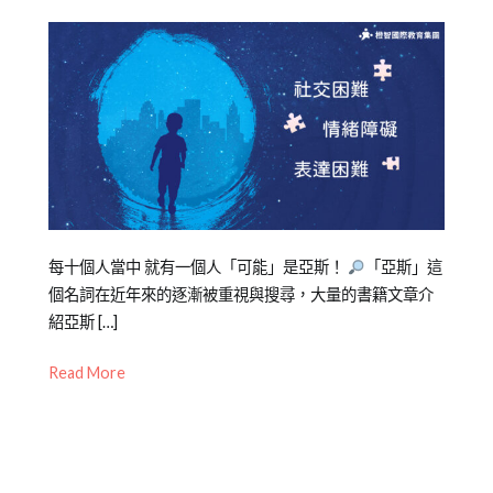
達
,
遊
戲
Posted
Posted
Tagged
每十個人當中 就有一個人「可能」是亞斯！
「亞斯」這
on
in
亞
個名詞在近年來的逐漸被重視與搜尋，大量的書籍文章介
2022-
兒
斯
紹亞斯 […]
,
04-
少
亞
Read More
30
教
斯
育
伯
知
格
,
識
人
際
,