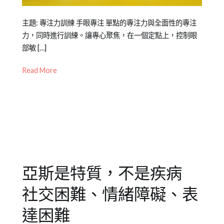
Posted
Posted
Tagged
主題: 專注力訓練 手眼專注 單點的專注力與全面性的專注
on
in
專
力，同時進行訓練。讓專心聚焦，在一個定點上，控制眼
2022-
Mini
注
部敏 […]
05-
幼
力
,
Read More
06
兒
幼
教
兒
,
養
情
緒
,
新
竹
,
正
向
亞斯是特質，不是疾病
情
緒
,
社交困難、情緒障礙、表
竹
北
,
達困難
表