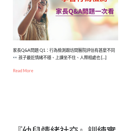
Posted
Posted
Tagged
家長Q&A問題 Q1：行為檢測跟坊間醫院評估有甚麼不同
on
in
兒
孩子最近情緒不穩、上課坐不住、人際相處也 […]
2022-
兒
童
,
Read More
05-
童
學
12
學
習
,
習
專
,
Mini
注
幼
力
,
兒
幼
教
兒
,
養
情
,
兒
緒
,