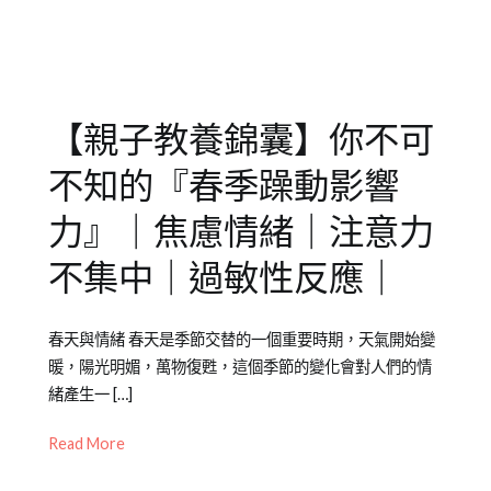
營
際
互
動
,
兒
童
,
【親子教養錦囊】你不可
專
注
不知的『春季躁動影響
力
,
幼
力』｜焦慮情緒｜注意力
兒
,
不集中｜過敏性反應｜
情
緒
,
探
Posted
Posted
Tagged
春天與情緒 春天是季節交替的一個重要時期，天氣開始變
險
,
on
in
專
暖，陽光明媚，萬物復甦，這個季節的變化會對人們的情
新
2023-
兒
注
緒產生一 […]
竹
,
03-
少
力
,
竹
05
教
居
Read More
北
育
家