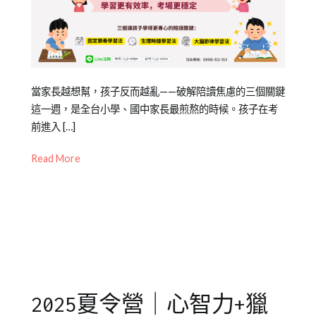
竹
北
,
自
信
Posted
Posted
Tagged
當家長越想幫，孩子反而越亂——破解陪讀焦慮的三個關鍵
on
in
專
這一週，是全台小學、國中家長最煎熬的時候。孩子在考
2025-
專
注
前進入 […]
11-
欄
力
,
Read More
04
【親
情
子
緒
,
教
考
養
前
錦
焦
囊】
慮
,
親
子
2025夏令營｜心智力+獵
教