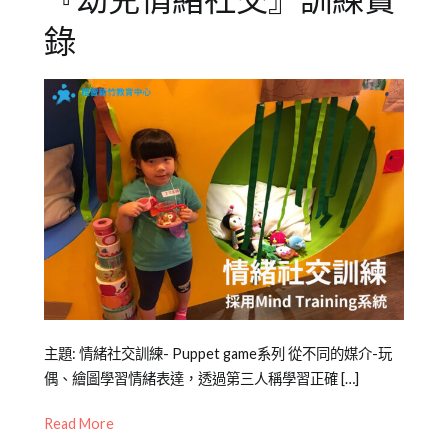
『幼兒情緒社交』訓練實
少
敏
錄
教
感
,
育
新
知
竹
,
識
檢
測
,
特
質
,
社
交
,
竹
北
,
行
為
Posted
Posted
Tagged
主題: 情緒社交訓練- Puppet game系列 從不同的媒介-玩
on
in
3
偶、繪圖學習情緒表達，透過第三人稱學習正確 […]
2022-
Mini
到
Read More
05-
幼
6