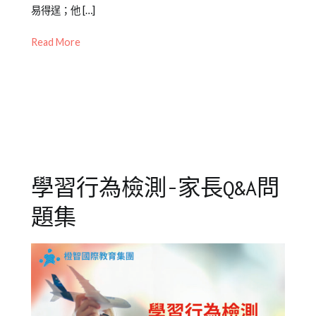
感
2023-
兒
童
易得逞；他 […]
02-
少
情
Read More
23
教
緒
,
育
情
知
緒
,
識
情
緒
教
育
,
情
學習行為檢測-家長Q&A問
緒
管
題集
理
,
焦
慮
,
煩
躁