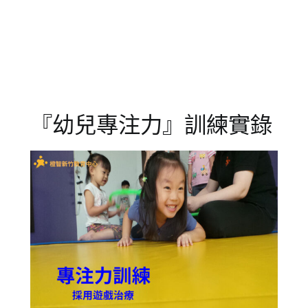
07
兒
歲
,
教
哭
養
鬧
,
幼
兒
,
情
緒
,
『幼兒專注力』訓練實錄
情
緒
管
理
,
正
向
,
表
達