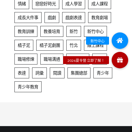
情緒
戀戀好時光
成人學習
成人課程
成長大件事
戲劇
戲劇表達
教育劇場
教育訓練
教養培育
新竹
新竹中心
橘子泥
橘子泥劇團
竹北
線上課程
職場修煉
職場溝通
職場進修
自信
表達
詞彙
閱讀
集團總部
青少年
青少年教育