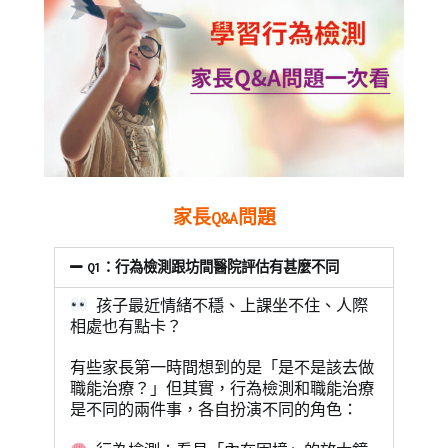
Posted
Posted
Tagged
家長Q&A問題
on
in
兒
2022-
兒
童
,
Q1：行為檢測跟坊間醫院評估有甚麼不同
05-
童
學
孩子最近情緒不穩、上課坐不住、人際
12
學
習
,
相處也有點卡？
習
專
,
Mini
注
有些家長第一時間想到的是「是不是該去做
幼
力
,
職能治療？」但其實，行為檢測和職能治療
是不同的兩件事，各自扮演不同的角色：
兒
幼
教
兒
,