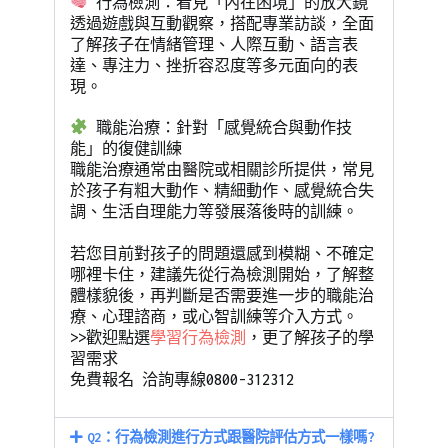
行為檢測：看見「內在困境」的放大鏡
養
情
,
透過遊戲與互動觀察，搭配專業訪談，全面
兒
緒
,
了解孩子在情緒管理、人際互動、語言表
少
敏
達、專注力、挫折容忍度等多元面向的表
現。
教
感
,
育
新
職能治療：針對「感覺統合與動作技
知
竹
,
能」的復健訓練
識
檢
職能治療通常由醫院或相關診所提供，常見
測
,
於孩子有粗大動作、精細動作、感覺統合失
調、生活自理能力等發展落後時的訓練。
特
質
,
若您目前對孩子的問題還感到模糊、不確定
社
哪裡卡住，建議先從行為檢測開始，了解整
交
,
體樣貌後，再判斷是否需要進一步的職能治
竹
療、心理諮商，或心智訓練等介入方式。
>>歡迎點選
學習行為檢測
，更了解孩子的學
北
,
習需求
行
免費報名 洽詢專線0800-312312
為
Q2：行為檢測進行方式跟醫院評估方式一樣嗎?