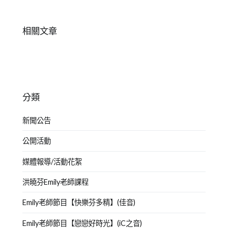
害
字:
怕
相關文章
上
台
,
新
竹
中
分類
心
,
朗
新聞公告
讀
,
演
公開活動
說
,
媒體報導/活動花絮
演
講
,
洪曉芬Emily老師課程
競
賽
Emily老師節目【快樂芬多精】(佳音)
指
Emily老師節目【戀戀好時光】(iC之音)
導
,