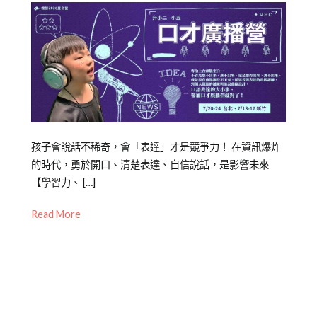
Posted
Posted
Tagged
孩子會說話不稀奇，會「表達」才是競爭力！ 在資訊爆炸
on
in
上
的時代，勇於開口、清楚表達、自信說話，是影響未來
2026-
兒
台
【學習力、 […]
,
06-
童
口
Read More
10
學
才
,
習
口
,
橙
語
智
表
夏
達
,
令
台