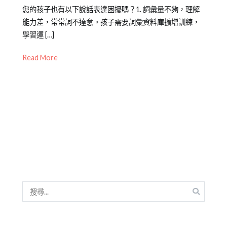
Posted
Posted
Tagged
您的孩子也有以下說話表達困擾嗎？1. 詞彙量不夠，理解
on
in
低
能力差，常常詞不達意。孩子需要詞彙資料庫擴增訓練，
2021-
兒
年
學習運 […]
06-
童
級
,
Read More
26
學
克
習
服
緊
張
,
公
眾
演
說
,
口
吃
,
口
搜
才
尋
表
關
達
,
鍵