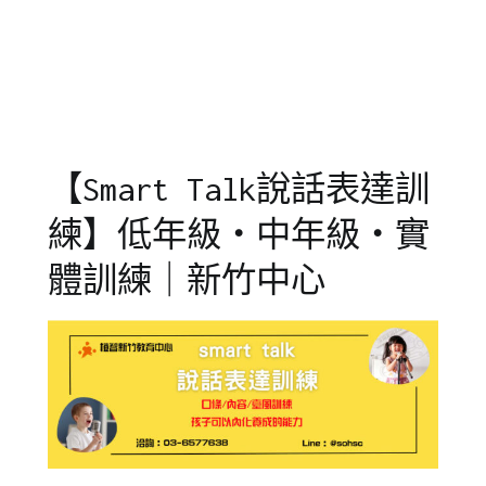
成
演
事
長
講
,
,
兒
競
童
賽
,
學
說
習
故
【Smart Talk說話表達訓
事
練】低年級‧中年級‧實
體訓練｜新竹中心