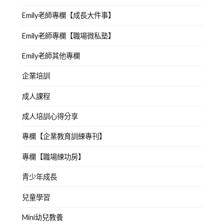
表
Emily老師專欄【成長大件事】
達
Emily老師專欄【職場微私塾】
能
力
Emily老師其他專欄
訓
練
,
企業培訓
說
成人課程
故
事
,
成人培訓心得分享
說
話
專欄【企業教育訓練專刊】
結
專欄【職場練功房】
巴
,
邏
青少年成長
輯
兒童學習
思
考
Mini幼兒教養