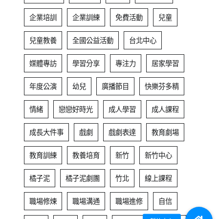
企業培訓
企業訓練
免費活動
兒童
兒童教養
全國公益活動
台北中心
媒體專訪
學習分享
專注力
居家學習
年度公演
幼兒
廣播節目
快樂芬多精
情緒
戀戀好時光
成人學習
成人課程
成長大件事
戲劇
戲劇表達
教育劇場
教育訓練
教養培育
新竹
新竹中心
橘子泥
橘子泥劇團
竹北
線上課程
職場修煉
職場溝通
職場進修
自信