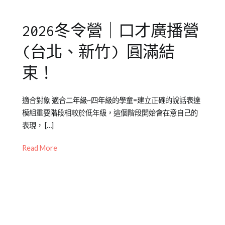
營
北
中
2026冬令營｜口才廣播營
心
,
夏
(台北、新竹) 圓滿結
令
營
,
束！
新
竹
Posted
Posted
Tagged
適合對象 適合二年級~四年級的學童=建立正確的說話表達
中
on
in
上
模組重要階段相較於低年級，這個階段開始會在意自己的
心
,
2026-
兒
台
,
表現， […]
演
02-
童
口
講
,
24
學
才
,
Read More
自
習
口
,
信
橙
語
心
,
智
表
表
夏
達
,
達
,
令
台
說
營
北