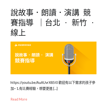
故
中
事
說故事．朗讀．演講 競
心
,
夏
賽指導 ｜台北 · 新竹 ·
令
營
,
線上
新
竹
中
心
,
演
講
,
自
信
Posted
Posted
Tagged
https://youtu.be/AuAUvrX85I0 歡迎有以下需求的孩子參
心
,
on
in
台
加~ 1.有比賽經驗，想要更進 […]
表
2022-
青
風
,
達
,
Read More
01-
少
朗
說
14
年
讀
,
故