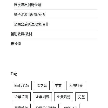
歷次演出劇碼介紹
橘子泥演出紀錄/花絮
全國公益巡演/邀約合作
輔助教具/教材
未分類
Tag
Emily老師
IC之音
中文
人際社交
企業培訓
企業訓練
免費活動
兒童