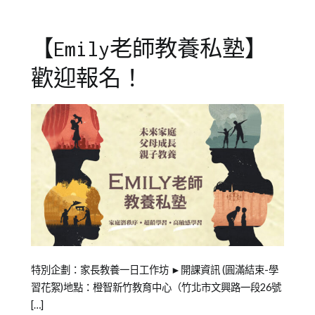
學
習
,
【Emily老師教養私塾】
成
人
歡迎報名！
課
程
,
私
塾
Posted
Posted
Tagged
特別企劃：家長教養一日工作坊 ►開課資訊 (圓滿結束-學
on
in
Emily
習花絮)地點：橙智新竹教育中心（竹北市文興路一段26號
2021-
洪
老
[…]