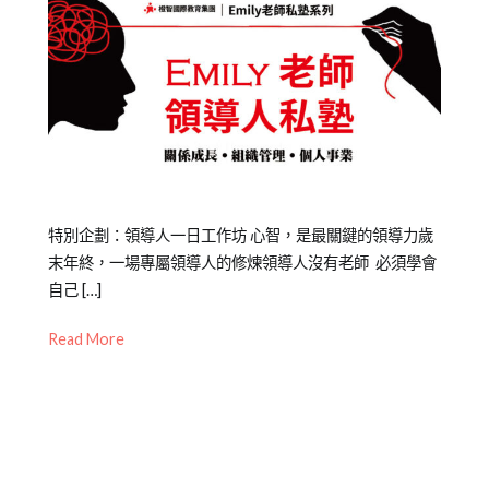
Posted
Posted
Tagged
特別企劃：領導人一日工作坊 心智，是最關鍵的領導力歲
on
in
Emily
末年終，一場專屬領導人的修煉領導人沒有老師 必須學會
2021-
洪
老
自己 […]
04-
曉
師
,
Read More
23
芬
台
Emily
北
老
中
師
心
,
課
成
程
人