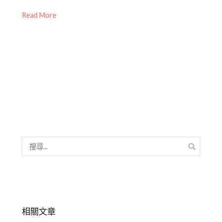
04-
曉
師
,
Read More
23
芬
成
Emily
人
老
學
師
習
,
課
成
程
人
課
程
,
新
竹
中
搜
心
,
尋
私
關
塾
鍵
字:
相關文章