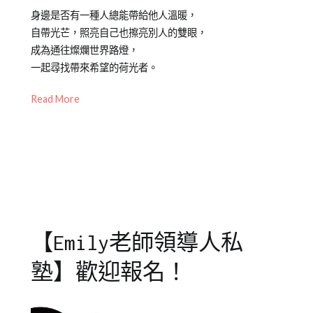
Posted
Posted
Tagged
身邊是否有一種人總能帶給他人溫暖，
on
in
Emily
,
自帶光芒，照亮自己也擦亮別人的雙眼，
2021-
Emily
私
成為通往燦爛世界路燈，
07-
老
塾
,
一起尋找帶來希望的荷光者。
03
師
職
專
場
Read More
欄
【職
場
微
私
塾】
【Emily老師領導人私
塾】歡迎報名！