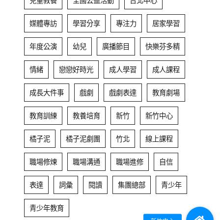
兒童教養
全國公益活動
台北中心
媒體專訪
學習分享
專注力
居家學習
年度公演
幼兒
廣播節目
快樂芬多精
情緒
戀戀好時光
成人學習
成人課程
成長大件事
戲劇
戲劇表達
教育劇場
教育訓練
教養培育
新竹
新竹中心
橘子泥
橘子泥劇團
竹北
線上課程
職場修煉
職場溝通
職場進修
自信
表達
詞彙
閱讀
集團總部
青少年
青少年教育