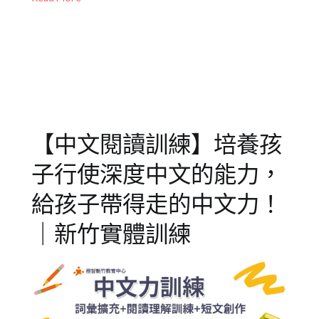
06
活
五
動
感
,
媒
作
體
文
,
報
作
導/
文
,
活
寫
動
作
,
【中文閱讀訓練】培養孩
花
短
絮
文
,
子行使深度中文的能力，
兒
創
童
作
,
給孩子帶得走的中文力！
學
詞
｜新竹實體訓練
習
彙
,
詞
彙
擴
充
,