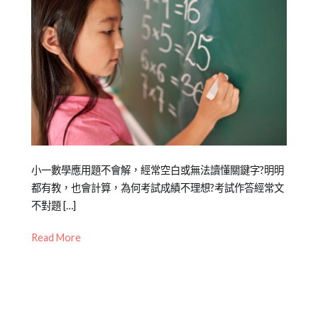
文
小
知
識】
,
專
欄
【親
子
教
養
Posted
Posted
Tagged
小一數學應用題不會解，經常空白或無法讀懂關鍵字?明明
錦
on
in
中
都有教，也會計算，為何考試成績不理想?考試作答經常文
囊】
2022-
中
文
不對題 […]
02-
文
力
,
Read More
22
學
教
習
養
,
專
理
區
解
,
專
能