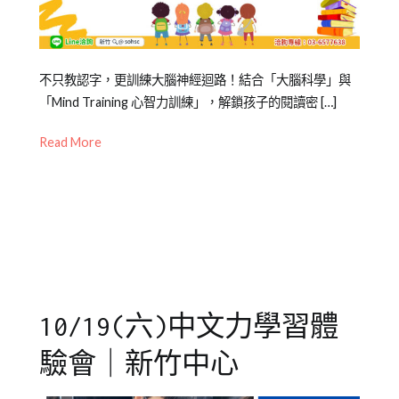
造
句
,
造
樣
Posted
Posted
Tagged
不只教認字，更訓練大腦神經迴路！結合「大腦科學」與
造
on
in
中
「Mind Training 心智力訓練」，解鎖孩子的閱讀密 […]
句
,
2023-
兒
文
錯
Read More
06-
童
力
,
別
06
學
五
字
,
習
感
閱
寫
讀
,
作
,
閱
作
讀
文
,
理
字
解
10/19(六)中文力學習體
音
字
驗會｜新竹中心
形
辨