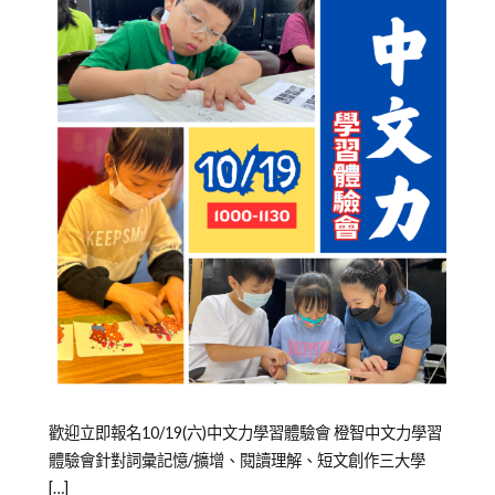
析
,
思
考
表
達
,
短
文
創
作
,
詞
彙
,
詞
彙
擴
充
,
詞
Posted
Posted
Tagged
歡迎立即報名10/19(六)中文力學習體驗會 橙智中文力學習
彙
on
in
中
體驗會針對詞彙記憶/擴增、閱讀理解、短文創作三大學
擴
2023-
公
文
[…]