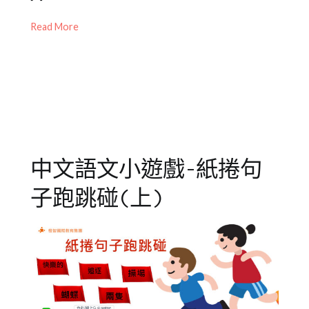
增
,
05-
開
力
,
Read More
造
17
活
五
樣
動
感
造
作
句
,
文
,
閱
作
讀
文
,
理
詞
解
,
彙
,
中文語文小遊戲-紙捲句
閱
詞
讀
彙
子跑跳碰(上)
素
擴
養
充
,
造
句
,
閱
讀
,
閱