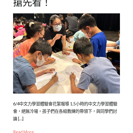
搶先看！
Posted
Posted
Tagged
6/4中文力學習體驗會花絮報導 1.5小時的中文力學習體驗
on
in
中
會，絕無冷場，孩子們在各組教練的帶領下，與同學們討
2023-
公
文
論 […]
06-
開
力
,
Read More