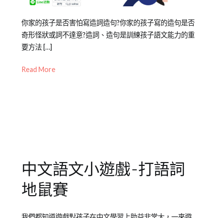
讀
理
Posted
Posted
Tagged
你家的孩子是否害怕寫造詞造句?你家的孩子寫的造句是否
解
on
in
中
奇形怪狀或詞不達意?造詞、造句是訓練孩子語文能力的重
2023-
中
文
要方法 […]
03-
文
造
Read More
14
學
句
,
習
中
專
文
區
閱
,
專
讀
,
欄
詞
【語
彙
文
擴
中文語文小遊戲-打語詞
遊
充
,
戲】
語
地鼠賽
文
,
語
Posted
Posted
Tagged
我們都知道遊戲對孩子在中文學習上助益非常大，一來遊
文