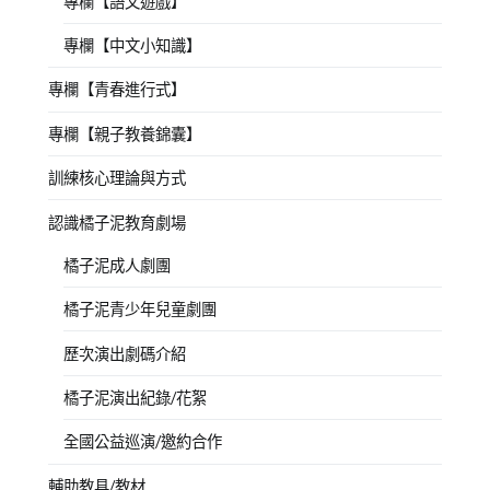
專欄【語文遊戲】
專欄【中文小知識】
專欄【青春進行式】
專欄【親子教養錦囊】
訓練核心理論與方式
認識橘子泥教育劇場
橘子泥成人劇團
橘子泥青少年兒童劇團
歷次演出劇碼介紹
橘子泥演出紀錄/花絮
全國公益巡演/邀約合作
輔助教具/教材