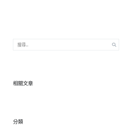
欄
力
,
【中
詞
文
彙
小
擴
知
充
識】
搜
尋
關
鍵
字:
相關文章
分類