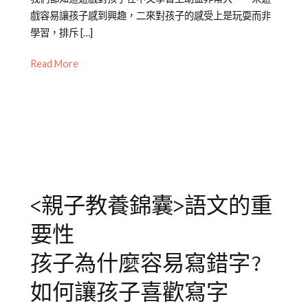
on
in
中
戲容易讓孩子感到興趣，二來對孩子的感受上是玩耍而非
遊
2023-
中
文
學習，排斥 […]
戲
,
02-
文
閱
造
22
學
讀
,
Read More
詞
習
詞
造
專
彙
,
句
區
詞
,
專
彙
欄
擴
【語
充
,
文
語
<親子教養錦囊>語文的重
遊
文
,
戲】
語
要性
文
理
孩子為什麼容易寫錯字?
解
,
如何讓孩子喜歡寫字
語
文