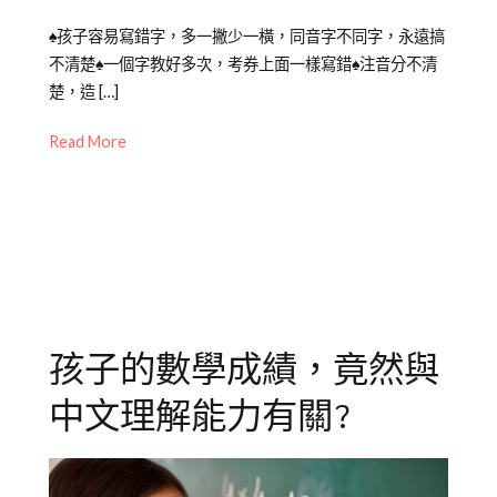
閱
Posted
Posted
Tagged
♠孩子容易寫錯字，多一撇少一橫，同音字不同字，永遠搞
讀
on
in
中
不清楚♠一個字教好多次，考券上面一樣寫錯♠注音分不清
2022-
兒
文
楚，造 […]
11-
少
力
,
24
教
中
Read More
育
文
知
閱
識
讀
,
,
中
幼
文
兒
學
閱
習
讀
,
孩子的數學成績，竟然與
專
詞
區
彙
,
中文理解能力有關?
專
擴
欄
充
【中