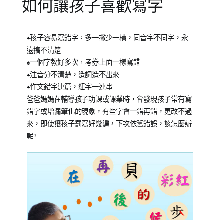
如何讓孩子喜歡寫字
Posted
Posted
Tagged
♠孩子容易寫錯字，多一撇少一橫，同音字不同字，永
on
in
中
遠搞不清楚
2022-
兒
文
♠一個字教好多次，考券上面一樣寫錯
11-
少
力
,
♠注音分不清楚，造詞造不出來
24
教
中
♠作文錯字連篇，紅字一連串
育
文
爸爸媽媽在輔導孩子功課或課業時，會發現孩子常有寫
知
閱
錯字或增漏筆化的現象，有些字會一錯再錯，更改不過
識
讀
,
,
來，即使讓孩子罰寫好幾遍，下次依舊錯誤，該怎麼辦
中
幼
呢?
文
兒
學
閱
習
讀
,
專
詞
區
彙
,
專
擴
欄
充