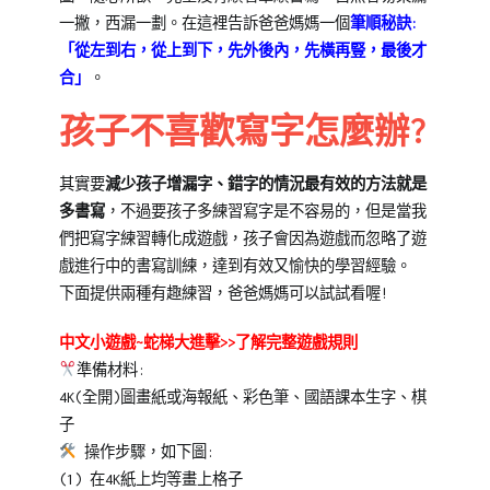
一撇，西漏一劃。在這裡告訴爸爸媽媽一個
筆順秘訣:
「從左到右，從上到下，先外後內，先橫再豎，最後才
合」
。
孩子不喜歡寫字怎麼辦?
其實要
減少孩子增漏字、錯字的情況最有效的方法就是
多書寫
，不過要孩子多練習寫字是不容易的，但是當我
們把寫字練習轉化成遊戲，孩子會因為遊戲而忽略了遊
戲進行中的書寫訓練，達到有效又愉快的學習經驗。
下面提供兩種有趣練習，爸爸媽媽可以試試看喔!
中文小遊戲~蛇梯大進擊
>>
了解完整遊戲規則
準備材料:
4K(全開)圖畫紙或海報紙、彩色筆、國語課本生字、棋
子
操作步驟，如下圖:
(1) 在4K紙上均等畫上格子