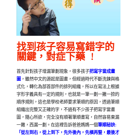
【中
文
小
知
識】
,
專
找到孩子容易寫錯字的
欄
關鍵，對症下藥 !
【親
子
首先針對孩子增漏筆劃現象，很多孩子
把寫字當成畫
教
圖
，雖然中文的源起是圖畫，但經過時代不斷洗鍊與格
養
式化，轉化為部首部件的排列組織，所以在寫法上根據
錦
字形字義具有一定的規則，也就是一筆一劃一撇一捺的
囊】
順序規則，這也是學校老師要求筆順的原因，透過筆順
組織出完整又正確的字，不過有不少孩子把寫字當畫
圖，隨心所欲，完全沒有順著筆順書寫，自然容易東漏
一撇，西漏一劃。在這裡告訴爸爸媽媽一個
筆順秘訣:
「從左到右，從上到下，先外後內，先橫再豎，最後才