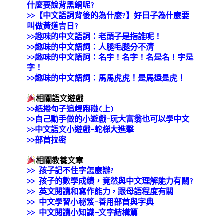
什麼要說背黑鍋呢?
>>【中文語詞背後的為什麼?】好日子為什麼要
叫做黃道吉日?
>>趣味的中文語詞：老頭子是指誰呢！
>>趣味的中文語詞：人腿毛腿分不清
>>趣味的中文語詞：名字！名字！名是名！字是
字！
>>趣味的中文語詞：馬馬虎虎！是馬還是虎！
相關語文遊戲
>>
紙捲句子追趕跑碰(上)
>>
自己動手做的小遊戲-玩大富翁也可以學中文
>>中文語文小遊戲-蛇梯大進擊
>>部首拉密
相關教養文章
>>
孩子記不住字怎麼辦?
>> 孩子的數學成績，竟然與中文理解能力有關?
>>
英文閱讀和寫作能力，跟母語程度有關
>>
中文學習小秘笈-善用部首與字典
>>
中文閱讀小知識—文字結構篇