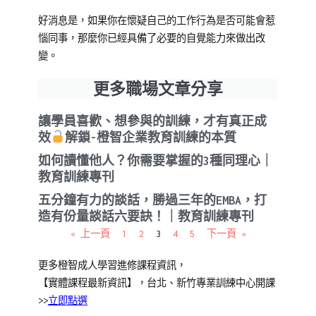
好消息是，如果你在懷疑自己的工作行為是否可能會惹
惱同事，那麼你已經具備了必要的自覺能力來做出改
變。
更多職場文章分享
讓學員喜歡、想參與的訓練，才有真正成
效
解鎖-橙智企業教育訓練的本質
如何讀懂他人？你需要掌握的3種同理心｜
教育訓練專刊
五分鐘有力的談話，勝過三年的EMBA，打
造有份量談話六要訣！｜教育訓練專刊
« 上一頁
1
2
3
4
5
下一頁 »
更多橙智
成人學習
進修課程資訊，
【實體課程最新資訊】，台北、新竹專業訓練中心開課
>>
立即點選