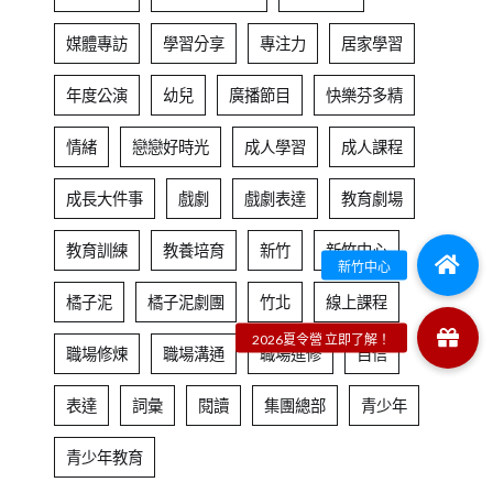
媒體專訪
學習分享
專注力
居家學習
年度公演
幼兒
廣播節目
快樂芬多精
情緒
戀戀好時光
成人學習
成人課程
成長大件事
戲劇
戲劇表達
教育劇場
教育訓練
教養培育
新竹
新竹中心
橘子泥
橘子泥劇團
竹北
線上課程
職場修煉
職場溝通
職場進修
自信
表達
詞彙
閱讀
集團總部
青少年
青少年教育