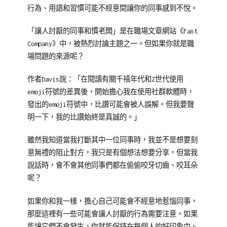
教
場
行為、用語和習慣可能不經意間讓你的同事感到不悅。
育
文
訓
章
「讓人討厭的同事和慣老闆」是在職場文章網站《Fast
練
Company》中，被熱烈討論主題之一。但如果你就是職
專
場問題的來源呢？
刊】
作者Davis說：「在閱讀有關千禧年代和Z世代使用
emoji符號的差異後，開始擔心我在使用社群軟體時，
發出的emoji符號中，比讚可能會被人誤解。但我要聲
明一下，我的比讚始終是真誠的。」
雖然我知道當我打斷其中一位同事時，我並不是想要刻
意無禮的阻止對方，我只是有個想法想要分享，但當我
說話時，會不會其他同事們都在偷偷咬牙切齒、咬耳朵
呢？
如果你和我一樣，擔心自己可能會不經意地惹惱同事，
那麼這裡有一些可能會讓人討厭的行為需要注意。如果
能讓它們不會發生，你就能保持在每個人的好印象中。