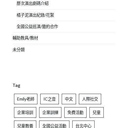
歷次演出劇碼介紹
橘子泥演出紀錄/花絮
全國公益巡演/邀約合作
輔助教具/教材
未分類
Tag
Emily老師
IC之音
中文
人際社交
企業培訓
企業訓練
免費活動
兒童
兒童教養
全國公益活動
台北中心