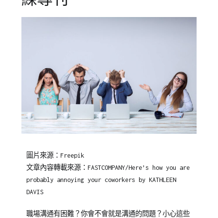
Posted
Posted
Tagged
圖片來源：Freepik
on
in
職
文章內容轉載來源：FASTCOMPANY/Here’s how you are
2023-
專
場
probably annoying your coworkers by KATHLEEN
11-
欄
溝
DAVIS
27
【企
通
,
業
職
職場溝通有困難？你會不會就是溝通的問題？小心這些