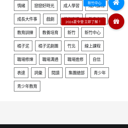
情緒
戀戀好時光
成人學習
成人課程
成長大件事
戲劇
戲劇表達
教育劇場
教育訓練
教養培育
新竹
新竹中心
橘子泥
橘子泥劇團
竹北
線上課程
職場修煉
職場溝通
職場進修
自信
表達
詞彙
閱讀
集團總部
青少年
青少年教育