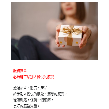
Posted
Posted
Tagged
服務質量
on
in
企
必須能帶給別人愉悅的感受
2021-
專
業
11-
欄
訓
透過語言、態度、產品，
29
【企
練
,
給予別人愉悅的感覺、滿意的感受，
業
成
從頭到尾，任何一個細節，
教
人
良好的服務質量，