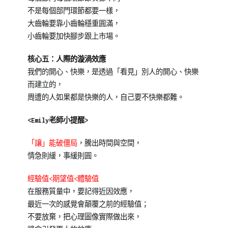
不是每個部門環節都要一樣，
大齒輪要靠小齒輪穩重圓滿，
小齒輪要加快腳步跟上市場。
核心五：人際的漩渦效應
我們的開心、快樂，是透過「看見」別人的開心、快樂
而建立的，
周遭的人如果都是快樂的人，自己要不快樂都難。
<Emily老師小提醒>
「讓」能破僵局
，騰出時間與空間，
情急則緩，事緩則圓。
經驗值<期望值<體驗值
在服務質量中，要記得近因效應，
最近一次的感覺會顛覆之前的經驗值；
不要放棄，把心理圖像實際做出來，