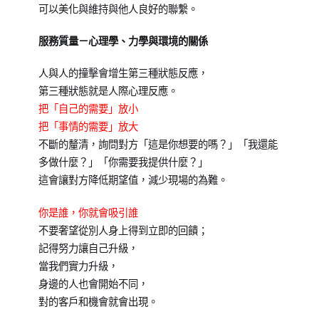
育
學
可以美化與維持與他人良好的聯繫。
訓
習
練
服務質量－心理學、力學與環境的關係
專
人與人的撞擊會增生第三種狀態反應，
刊】
第三種狀態就是人際心理反應。
把「自己的需要」放小
把「事情的需要」放大
不斷的釐清，詢問對方「這是你想要的嗎？」「我還能
多做什麼？」「你需要我提供什麼？」
這會讓對方降低期望值，減少現場的為難。
你是誰，你就會吸引誰
不要奢望從別人身上得到立即的回饋；
記得努力讓自己升級，
當我們實力升級，
身邊的人也會開始不同，
對的客戶和機會就會出現。