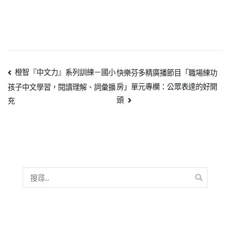
橙智『中文力』系列訓練－國小
快樂芬多精廣播節目「職場練功
房」單元專欄：公眾表達的好開
孩子中文學習，閱讀理解、詞彙擴
頭
充