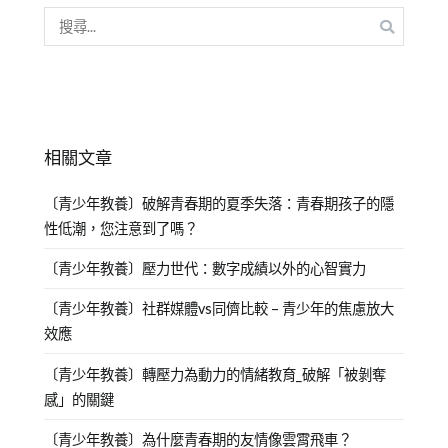
相關文章
〔青少年教養〕破解青春期的夏季失落：青春期孩子的隱
性低潮，您注意到了嗎？
〔青少年教養〕壓力世代：數字成績以外的心智實力
〔青少年教養〕社群媒體vs同儕比較 – 青少年的焦慮放大
效應
〔青少年教養〕轉壓力為動力的情緒教育_破解「被剝奪
感」的關鍵
〔青少年教養〕為什麼青春期的友情像雲霄飛車？