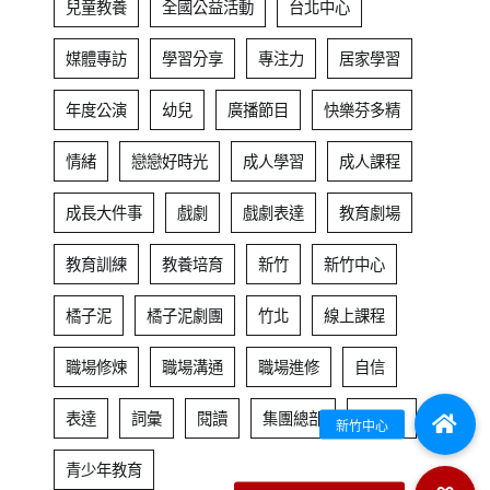
兒童教養
全國公益活動
台北中心
媒體專訪
學習分享
專注力
居家學習
年度公演
幼兒
廣播節目
快樂芬多精
情緒
戀戀好時光
成人學習
成人課程
成長大件事
戲劇
戲劇表達
教育劇場
教育訓練
教養培育
新竹
新竹中心
橘子泥
橘子泥劇團
竹北
線上課程
職場修煉
職場溝通
職場進修
自信
表達
詞彙
閱讀
集團總部
青少年
青少年教育