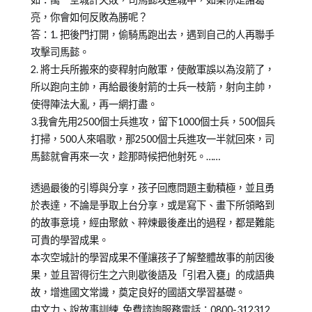
亮，你會如何反敗為勝呢？
答：1. 把後門打開，偷騎馬跑出去，遇到自己的人再聯手
攻擊司馬懿。
2. 將士兵所搬來的麥稈射向敵軍，使敵軍誤以為沒箭了，
所以跑向主帥，再給最後射箭的士兵一枝箭，射向主帥，
使得陣法大亂，再一網打盡。
3.我會先用2500個士兵進攻，留下1000個士兵，500個兵
打掃，500人來唱歌，那2500個士兵進攻一半就回來，司
馬懿就會再來一次，趁那時候把他射死。……
透過最後的引導與分享，孩子回應問題主動積極，並且勇
於表達，不論是爭取上台分享，或是寫下、畫下所領略到
的故事意境，經由聚斂、粹煉最後產出的過程，都是難能
可貴的學習成果。
本次空城計的學習成果不僅讓孩子了解整體故事的前因後
果，並且習得衍生之六則歇後語及「引君入甕」的成語典
故，增進國文常識，奠定良好的國語文學習基礎。
中文力、說故事訓練 免費諮詢服務電話：0800-312312