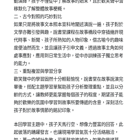
動演繹，孩子不僅從中了解故事的始末，且於歡笑聲中潛
移默化了解整體故事梗概。
二、古今對照的巧妙對比
如果只是將故事文本照本宣科地闡述演說一遍，孩子對於
文學亦難引發興趣，說書堂課程在故事橋段中穿插幾許現
代時事、新聞、孩子所熟知的人物印象，借古喻今的趣味
度便油然而生，並且讓孩子引申文義，透過故事主角如何
處事應對，應用到日常生活中，從中亦訓練孩子獨立思考
的能力。
三、重點複習與學習分享
歡笑聲中的學習固然十分輕鬆愉悅，說書堂在故事說演完
畢後，搭配主題學習單幫助孩子分析整理重點，並且以分
齡的方式，讓教師更能掌握每個孩子的程度，期望孩子能
夠於歡樂的氛圍中學習到故事所要傳遞的含意，深刻活化
孩子對於故事情節的銘記印象。
本回學習主題中，孩子天馬行空、想像力豐富的回答，此
起彼落的踴躍發言，也讓現場學習氣氛十分活絡融洽，
如：萬一空城計失敗，司馬懿攻進城中，如果你是諸葛