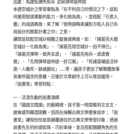
出處：馬謖拒諫失街亭 武侯彈琴退仲達
10-
少
分
本週空城計之學習重點為『在不利自己的情況之下，該如
28
教
享
何運用智謀果斷的能力，來化險為夷』，並搭配『引君入
育
甕』的成語典故，來了解『使用謀略來讓對方陷入自己布
知
局設計的圈套計畫之中』之意。
識
課間並搭配空城計相關之歇後語典故，如：「諸葛亮大擺
空城計－化險為夷」、「諸葛亮用空城計－迫不得已」、
「諸葛亮彈琴－故弄玄虛」、「諸葛亮用兵－虛虛實
實」、「孔明彈琴退仲達－好沉著」、「死諸葛嚇退活仲
達－人雖死，餘威猶在」……等，讓孩子更加了解整體故事
背後所蘊含的意義，日後於文章創作上可以善加運用。
『說書堂』學習特點：
一、活潑生動的說書演繹
在「國語文閱讀」的範疇裡，孩子第一時間看到文言文，
總會感到艱澀困難，因而在接觸古典文學便會卻步；「說
書堂」課程恰恰就是顛覆過往的古典文學學習印象：透過
說書先生的妙語如珠、巧妙串接，並且搭配關鍵角色的生