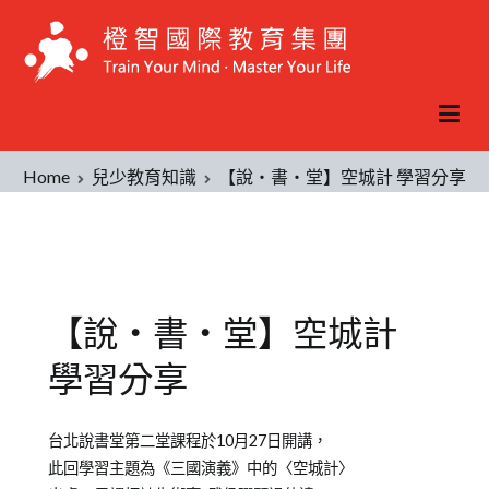
Home
兒少教育知識
【說‧書‧堂】空城計 學習分享
【說‧書‧堂】空城計
學習分享
Posted
Posted
Tagged
台北說書堂第二堂課程於10月27日開講，
on
in
學
此回學習主題為《三國演義》中的〈空城計〉
2012-
兒
習