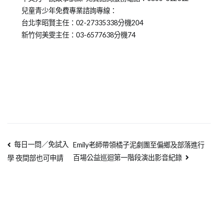
兒童青少年免費專業諮詢專線：
台北李昭賢主任：02-27335338分機204
新竹何美雯主任：03-6577638分機74
每日一問／免試入
Emily老師帶領橘子泥劇團至偏鄉及部落進行
百場公益巡迴第一階段演出影音紀錄
學 夜間部也可申請