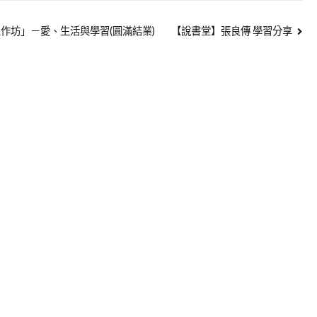
「曬心工作坊」－愛、生活與學習(圓滿結業)
【說書堂】張良傳 學習分享