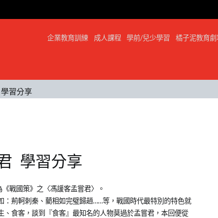
企業教育訓練
成人課程
學前/兒少學習
橘子泥教育劇
 學習分享
君 學習分享
為《戰國策》之〈馮諼客孟嘗君〉。
如：荊軻刺秦、藺相如完璧歸趙……等，戰國時代最特別的特色就
生、食客，談到『食客』最知名的人物莫過於孟嘗君，本回便從