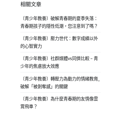
相關文章
〔青少年教養〕破解青春期的夏季失落：
青春期孩子的隱性低潮，您注意到了嗎？
〔青少年教養〕壓力世代：數字成績以外
的心智實力
〔青少年教養〕社群媒體vs同儕比較 – 青
少年的焦慮放大效應
〔青少年教養〕轉壓力為動力的情緒教育_
破解「被剝奪感」的關鍵
〔青少年教養〕為什麼青春期的友情像雲
霄飛車？