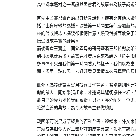
05-
少
分
高中課本選材之一馮諼與孟嘗君的故事來為孩子說說
13
教
享
育
首先由孟嘗君貴冑的出身背景說起，擁有比其他人優
知
括了出身卑微的馮諼。馮諼第一時間並無什麼顯赫的
識
來的代收帳款，馮諼卻假傳旨意，燒毀借據而赦免了
接受既成事實的結果。
而後齊宣王駕崩，同父異母的哥哥齊湣王即位對於弟
到根據地薛城後，孟嘗君才發現原來馮諼的「燒券市
多事情不只是我們第一時間看到的樣子，我們以為當
間、多用一點心思，去好好看見事情本來最真實的原
此外，馮諼建議孟嘗君找尋其他管道，希望到別國另
對的敵人，開始緊張起來，才邀請其返朝擔任宰相，
憂自己的權力地位受到威脅。另外，亦介紹另一位史
毛遂自薦的典故，為今天故事主題做總結。
戰國策可說是成語經典的百科全書，縱橫家、外交家
言就成為如今大家耳熟能詳的成語典故，如本堂課程