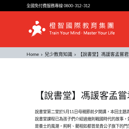
全國免付費服務專線 0800-312-312
Home
兒少教育知識
【說書堂】馮諼客孟嘗君
【說書堂】馮諼客孟嘗
Posted
Posted
Tagged
說書堂第二堂於5月11日母親節前夕開講，本回主題
on
in
學
說書堂課程已為孩子們介紹過幾則戰國時代的故事，
2013-
兒
習
是養士的風潮，荊軻、藺相如都曾是貴公子旗下的門