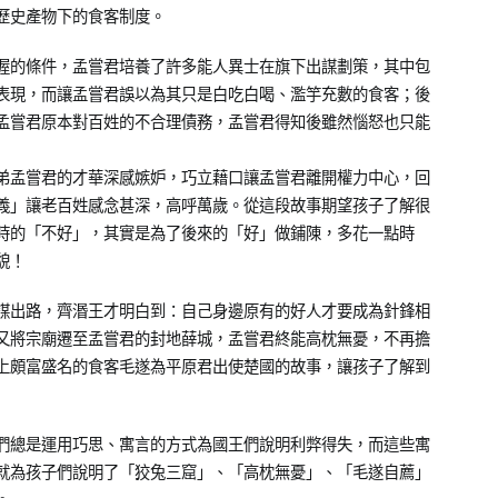
歷史產物下的食客制度。
渥的條件，孟嘗君培養了許多能人異士在旗下出謀劃策，其中包
表現，而讓孟嘗君誤以為其只是白吃白喝、濫竽充數的食客；後
孟嘗君原本對百姓的不合理債務，孟嘗君得知後雖然惱怒也只能
弟孟嘗君的才華深感嫉妒，巧立藉口讓孟嘗君離開權力中心，回
義」讓老百姓感念甚深，高呼萬歲。從這段故事期望孩子了解很
時的「不好」，其實是為了後來的「好」做鋪陳，多花一點時
貌！
謀出路，齊湣王才明白到：自己身邊原有的好人才要成為針鋒相
又將宗廟遷至孟嘗君的封地薛城，孟嘗君終能高枕無憂，不再擔
上頗富盛名的食客毛遂為平原君出使楚國的故事，讓孩子了解到
們總是運用巧思、寓言的方式為國王們說明利弊得失，而這些寓
就為孩子們說明了「狡兔三窟」、「高枕無憂」、「毛遂自薦」