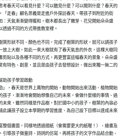
思考春天可以看見什麼？可以聽見什麼？可以聞到什麼？春天的
，「走春」顧名思義是走進戶外探訪春天，帶孩子到附近的街
如：天氣漸漸變得暖和，樹木都長出了嫩芽、花兒開始朵朵盛
以透過不同的方式帶進教室裡。
樹葉形狀不同、顏色也不同，完成了樹葉的形狀，就可以請孩子
一放上大樹，如此一來大樹就有了春天氣息的外衣，這棵大樹同
畫剪貼以及各種不同的方式，再更豐富這幅春天的景象，朵朵盛
常有特色、創意，並且是由孩子去發想設計、做出來獨一無二的
幫助孩子學習啟動
勤」，春天是世界上萬物的開始，動物開始出來活動、植物開始
的孩子，漸漸地會開始想像自己的未來，會做什麼樣的事情、過
的未來，雖然同樣是作品樹，對於國中小的孩子，樹葉的內容必
藉此讓孩子設立本學期的學習進度、為自己設下目標以達成未來
富整個畫面，同樣地透過摺紙（會需要更大的紙喔！）、繪畫及
，引導孩子做童詩、詩詞的仿寫，再將孩子的文字作品結合動、