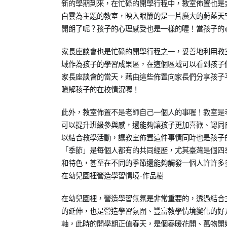
on
in
教
新的學期到來，在忙碌的開學行程中，教室佈置也是
2018-
兒
養
白雲為主題的教室，映入眼簾的是一片廣大的蔚藍天
03-
少
培
開朗了呢？孩子的心理感受也是一樣的喔！當孩子的
05
教
育
育
家長座談會也是忙碌的開學行程之一，妥善地利用教
知
域作為孩子的學習成果區，在這個區域可以看到孩子
識
家長座談會的當天，藉由這些佈置向家長們分享孩子
瞭解孩子的在校情況喔！
此外，教室佈置不是老師自己一個人的事喔！教室是
可以提升班級參與感，還能夠讓孩子更加喜歡、認同
以結合教學活動，讓教室佈置這件事情同時也是孩子
「季節」是每個人都有的共同經歷，尤其臺灣是個四
和特色，甚至在不同的季節還能夠觸發一個人許許多
在幼兒園裡營造學習情境-作品樹
在幼兒園裡，營造學習氣氛是非常重要的，透過結合
的延伸，也是營造學習氛圍、豐富教學情境變化的好
軸，此時的開學期正值春天，是個春暖花開、萬物開