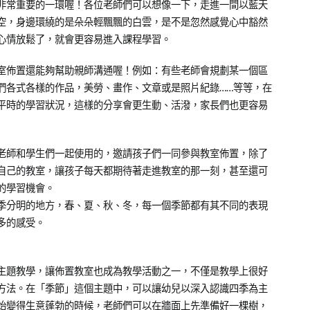
非常重要的一環喔！各位老師們可以想像一下，走進一間以藍天
空，身邊環繞的是朵朵輕飄飄的白雲，是不是忽然感覺心中豁然
心情放鬆了，就會更容易進入課程學習。
室佈置還能夠幫助親師溝通喔！例如：有些老師會規劃某一個區
們各式各樣的作品，美勞、畫作、文章或是照片紀錄……等等，在
平時的學習狀況，這樣的分享會更生動、活潑，家長們也更容易
老師和學生們一起使用的，邀請孩子們一同參與教室佈置，除了
自己的教室，讓孩子每天都期待著走進教室的那一刻，甚至還可
的學習機會。
季分明的地方，春、夏、秋、冬，每一個季節都有其不同的表現
多的感受。
主題教學，讓佈置教室也成為教學活動之一，不僅是教學上很好
方法。在「季節」這個主題中，可以讓幼兒以深入認識四季為主
始變得生意蓬勃的時候，老師們可以在牆面上先準備好一棵樹，