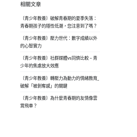
相關文章
〔青少年教養〕破解青春期的夏季失落：
青春期孩子的隱性低潮，您注意到了嗎？
〔青少年教養〕壓力世代：數字成績以外
的心智實力
〔青少年教養〕社群媒體vs同儕比較 – 青
少年的焦慮放大效應
〔青少年教養〕轉壓力為動力的情緒教育_
破解「被剝奪感」的關鍵
〔青少年教養〕為什麼青春期的友情像雲
霄飛車？