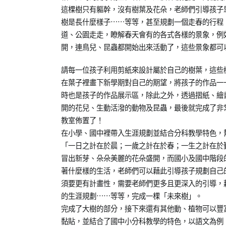
這棵樹只有軀幹，沒有樹葉及花朵，老師們引導孩子
樹是長什麼樣子⋯⋯等等，甚至規劃一個走春的行程
道、公園走走，瞭解春天會有的各式各樣的景象，例
開，連鳥兒、昆蟲都開始出來活動了，這些景象都可
請每一位孩子利用剪紙來設計屬於自己的樹葉，這些
在葉子裡畫下新學期對自己的期望，將孩子的作品一
時也是孩子的作品展示區，除此之外，透過摺紙、繪
開的花兒、生動活潑的動物及昆蟲，最後就完成了非
教室佈置了！
在小學、國中裡帶入生涯規劃並結合分科教學特色，
「一日之計在於晨；一歲之計在於春；一生之計在於
冒出新芽、朵朵美麗的花朵盛開，而國小及國中階段
著什麼樣的生活，老師們可以藉此引導孩子規劃自己
須要更有計畫性，需要老師們更多且更深入的引導，
的生涯規劃⋯⋯等等，完成一棵「未來樹」。
完成了大樹的部分，接下來還有其他動、植物可以豐
黏貼，並結合了國中小分科教學的特色，以語文為例