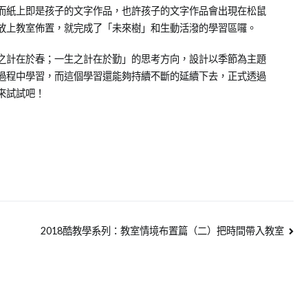
而紙上即是孩子的文字作品，也許孩子的文字作品會出現在松鼠
放上教室佈置，就完成了「未來樹」和生動活潑的學習區囉。
之計在於春；一生之計在於勤」的思考方向，設計以季節為主題
過程中學習，而這個學習還能夠持續不斷的延續下去，正式透過
來試試吧！
2018酷教學系列：教室情境布置篇（二）把時間帶入教室